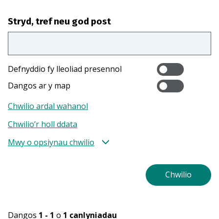
Stryd, tref neu god post
Defnyddio fy lleoliad presennol
Dangos ar y map
Chwilio ardal wahanol
Chwilio’r holl ddata
Mwy o opsiynau chwilio
Dangos
1 - 1
o
1
canlyniadau