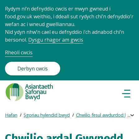
Rydym ni’n defnyddio cwcis er mwyn gwneud i
food.gov.uk weithio, i ddeall sut rydych chi’n defnyddio’r
wefan ac i wneud gwelliannau.
Nid ydyn nhw’n cael eu defnyddio i’ch adnabod chi’n
bersonol.
Dysgu rhagor am gwcis
Rheoli cwcis
Derbyn cwcis
Food
Standards
Dewisl
Llywio
Agency
-
Hafan
Sgoriau hylendid bwyd
Chwilio fesul awdurdod lleol
Exp
Frontpage
Breadcrumb
bre
navi
Chwilio ardal Gwynedd