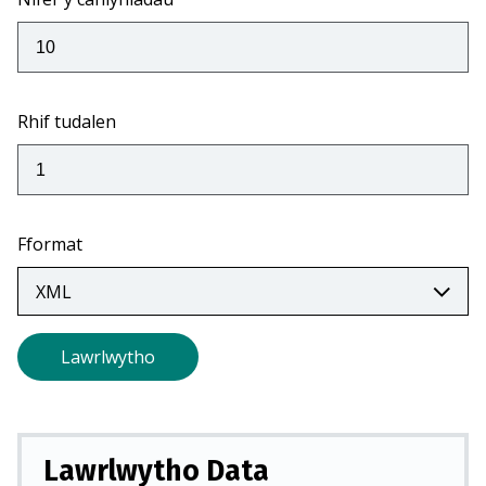
tab
newydd)
Rhif tudalen
Fformat
Lawrlwytho
Lawrlwytho Data