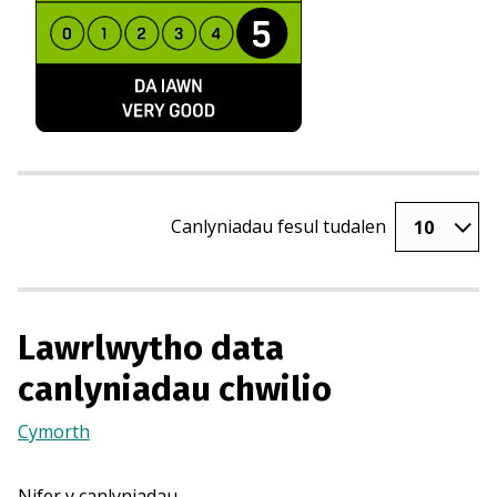
Canlyniadau fesul tudalen
Lawrlwytho data
canlyniadau chwilio
Cymorth
(Yn
agor
mewn
Nifer y canlyniadau