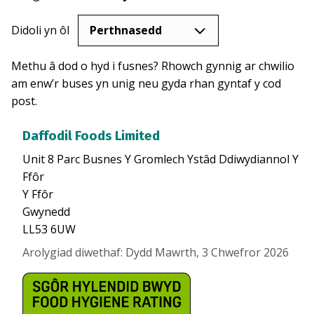
Didoli yn ôl
Methu â dod o hyd i fusnes? Rhowch gynnig ar chwilio
am enw’r buses yn unig neu gyda rhan gyntaf y cod
post.
Daffodil Foods Limited
Unit 8 Parc Busnes Y Gromlech Ystâd Ddiwydiannol Y
Ffôr
Y Ffôr
Gwynedd
LL53 6UW
Arolygiad diwethaf
:
Dydd Mawrth, 3 Chwefror 2026