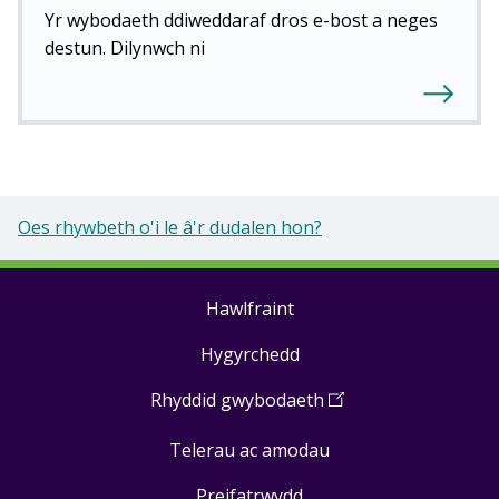
Yr wybodaeth ddiweddaraf dros e-bost a neges
destun. Dilynwch ni
Oes rhywbeth o'i le â'r dudalen hon?
Hawlfraint
Footer
Hygyrchedd
links
Rhyddid gwybodaeth
(
Open
in
Telerau ac amodau
a
new
Preifatrwydd