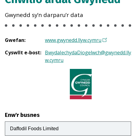
Gwynedd sy’n darparu’r data
Gwefan
:
www.gwynedd.llyw.cymru
Cyswllt e-bost
:
BwydaIechydaDiogelwch@gwynedd.lly
w.cymru
Enw'r busnes