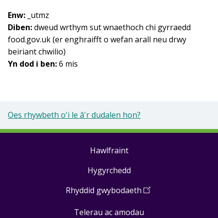
Enw:
_utmz
Diben:
dweud wrthym sut wnaethoch chi gyrraedd
food.gov.uk (er enghraifft o wefan arall neu drwy
beiriant chwilio)
Yn dod i ben:
6 mis
Oes rhywbeth o'i le â'r dudalen hon?
Hawlfraint
Footer
Hygyrchedd
links
Rhyddid gwybodaeth
(
Open
in
Telerau ac amodau
a