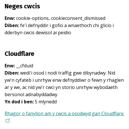
Neges cwcis
Enw:
cookie-options, cookieconsent_dismissed
Diben:
fe'i defnyddir i gofio a wnaethoch chi glicio i
dderbyn cwcis dewisol ai peidio
Cloudflare
Enw:
__cfduid
Diben:
wedi'i osod i nodi traffig gwe dibynadwy. Nid
yw'n cyfateb i unrhyw enw defnyddiwr o fewn y rhaglen
ar y we, ac nid yw'r cwci yn storio unrhyw wybodaeth
bersonol adnabyddadwy.
Yn dod i ben:
5 mlynedd
Rhagor o fanylion am y cwcis a osodwyd gan Cloudflare.