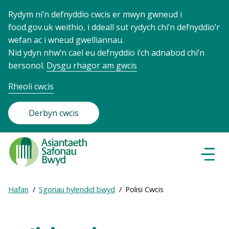
Rydym ni’n defnyddio cwcis er mwyn gwneud i
food.gov.uk weithio, i ddeall sut rydych chi’n defnyddio’r
wefan ac i wneud gwelliannau.
Nid ydyn nhw’n cael eu defnyddio i’ch adnabod chi’n
bersonol.
Dysgu rhagor am gwcis
Rheoli cwcis
Derbyn cwcis
Food
Standards
Dewisl
Llywio
Agency
-
Expand
Hafan
Sgoriau hylendid bwyd
Polisi Cwcis
Frontpage
Breadcrumb
breadcrumb
navigation