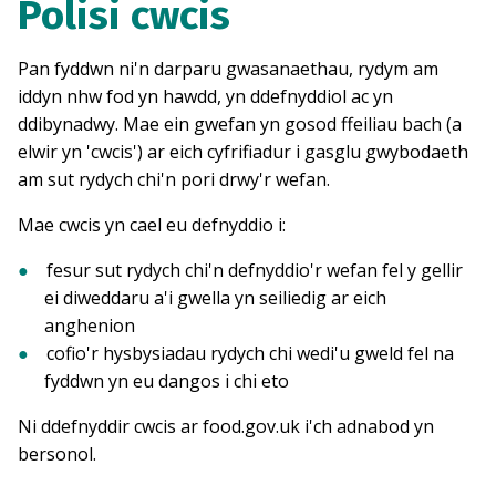
Polisi cwcis
Pan fyddwn ni'n darparu gwasanaethau, rydym am
iddyn nhw fod yn hawdd, yn ddefnyddiol ac yn
ddibynadwy. Mae ein gwefan yn gosod ffeiliau bach (a
elwir yn 'cwcis') ar eich cyfrifiadur i gasglu gwybodaeth
am sut rydych chi'n pori drwy'r wefan.
Mae cwcis yn cael eu defnyddio i:
fesur sut rydych chi'n defnyddio'r wefan fel y gellir
ei diweddaru a'i gwella yn seiliedig ar eich
anghenion
cofio'r hysbysiadau rydych chi wedi'u gweld fel na
fyddwn yn eu dangos i chi eto
Ni ddefnyddir cwcis ar food.gov.uk i'ch adnabod yn
bersonol.