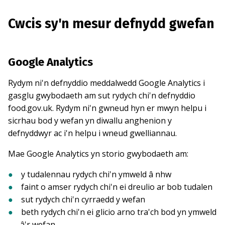
Cwcis sy'n mesur defnydd gwefan
Google Analytics
Rydym ni'n defnyddio meddalwedd Google Analytics i
gasglu gwybodaeth am sut rydych chi'n defnyddio
food.gov.uk. Rydym ni'n gwneud hyn er mwyn helpu i
sicrhau bod y wefan yn diwallu anghenion y
defnyddwyr ac i'n helpu i wneud gwelliannau.
Mae Google Analytics yn storio gwybodaeth am:
y tudalennau rydych chi'n ymweld â nhw
faint o amser rydych chi'n ei dreulio ar bob tudalen
sut rydych chi'n cyrraedd y wefan
beth rydych chi'n ei glicio arno tra'ch bod yn ymweld
â'r wefan