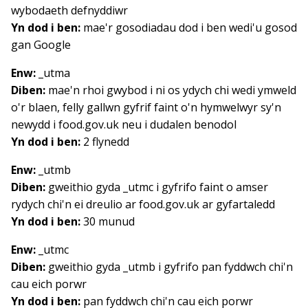
wybodaeth defnyddiwr
Yn dod i ben:
mae'r gosodiadau dod i ben wedi'u gosod
gan Google
Enw:
_utma
Diben:
mae'n rhoi gwybod i ni os ydych chi wedi ymweld
o'r blaen, felly gallwn gyfrif faint o'n hymwelwyr sy'n
newydd i food.gov.uk neu i dudalen benodol
Yn dod i ben:
2 flynedd
Enw:
_utmb
Diben:
gweithio gyda _utmc i gyfrifo faint o amser
rydych chi'n ei dreulio ar food.gov.uk ar gyfartaledd
Yn dod i ben:
30 munud
Enw:
_utmc
Diben:
gweithio gyda _utmb i gyfrifo pan fyddwch chi'n
cau eich porwr
Yn dod i ben:
pan fyddwch chi'n cau eich porwr