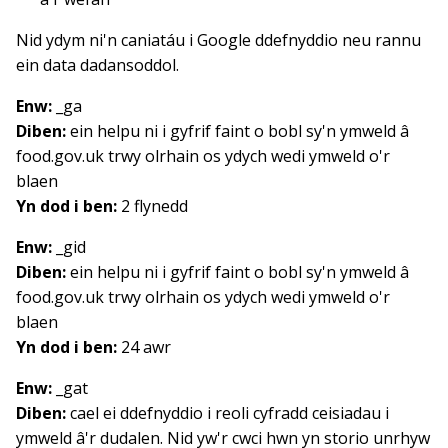
Nid ydym ni'n caniatáu i Google ddefnyddio neu rannu
ein data dadansoddol.
Enw:
_ga
Diben:
ein helpu ni i gyfrif faint o bobl sy'n ymweld â
food.gov.uk trwy olrhain os ydych wedi ymweld o'r
blaen
Yn dod i ben:
2 flynedd
Enw:
_gid
Diben:
ein helpu ni i gyfrif faint o bobl sy'n ymweld â
food.gov.uk trwy olrhain os ydych wedi ymweld o'r
blaen
Yn dod i ben:
24 awr
Enw:
_gat
Diben:
cael ei ddefnyddio i reoli cyfradd ceisiadau i
ymweld â'r dudalen. Nid yw'r cwci hwn yn storio unrhyw