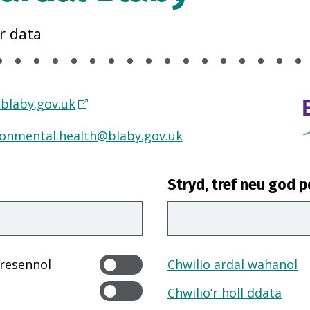
r data
blaby.gov.uk
ronmental.health@blaby.gov.uk
Stryd, tref neu god p
presennol
Chwilio ardal wahanol
Chwilio’r holl ddata