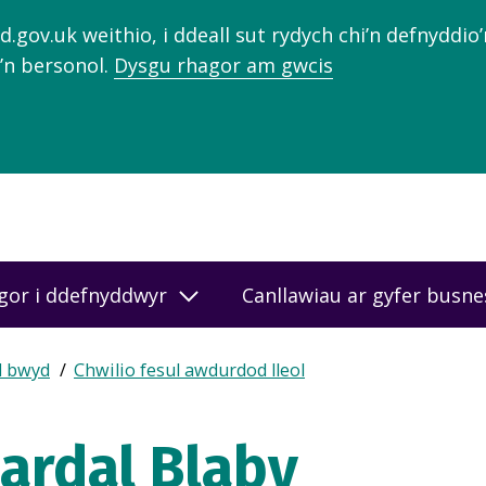
gov.uk weithio, i ddeall sut rydych chi’n defnyddio
’n bersonol.
Dysgu rhagor am gwcis
gor i ddefnyddwyr
Canllawiau ar gyfer busn
d bwyd
Chwilio fesul awdurdod lleol
 ardal Blaby