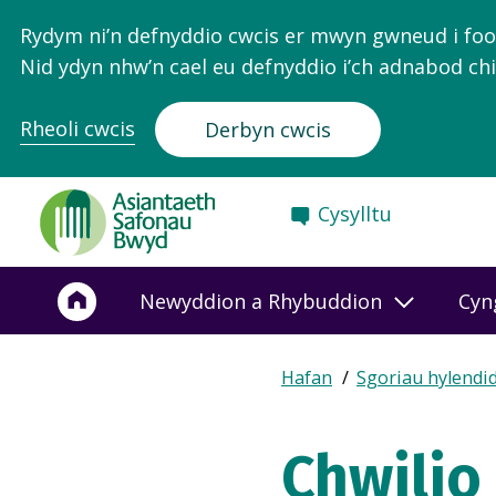
Rydym ni’n defnyddio cwcis er mwyn gwneud i food.
Nid ydyn nhw’n cael eu defnyddio i’ch adnabod chi
Rheoli cwcis
Derbyn cwcis
Food
Cysylltu
Standards
Agency
-
Newyddion a Rhybuddion
Cyn
Frontpage
Expand
Hafan
Sgoriau hylendi
Breadcrumb
breadcrumb
navigation
Chwilio