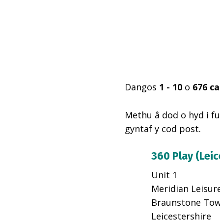
Dangos
1 - 10
o
676
ca
Methu â dod o hyd i f
gyntaf y cod post.
360 Play (Leic
Unit 1
Meridian Leisur
Braunstone To
Leicestershire