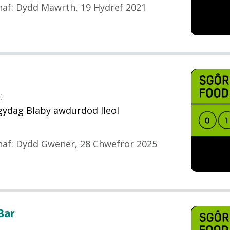
haf
:
Dydd Mawrth, 19 Hydref 2021
:
gydag Blaby awdurdod lleol
haf
:
Dydd Gwener, 28 Chwefror 2025
Bar