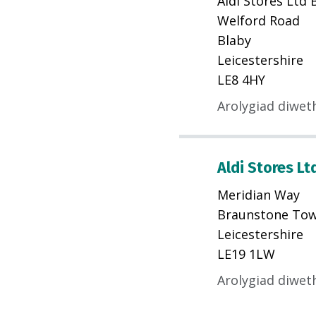
Aldi Stores Ltd 
Welford Road
Blaby
Leicestershire
LE8 4HY
Arolygiad diwet
Aldi Stores Lt
Meridian Way
Braunstone To
Leicestershire
LE19 1LW
Arolygiad diwet