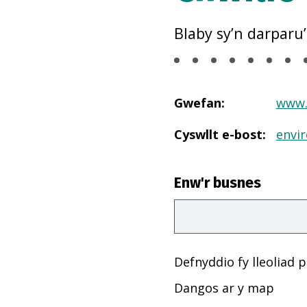
Blaby sy’n darparu’
Gwefan
:
www.
Cyswllt e-bost
:
envi
Enw'r busnes
Defnyddio fy lleoliad 
Dangos ar y map