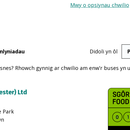
Mwy o opsiynau chwilio
nlyniadau
Didoli yn ôl
usnes? Rhowch gynnig ar chwilio am enw’r buses yn 
ester) Ltd
e Park
wn