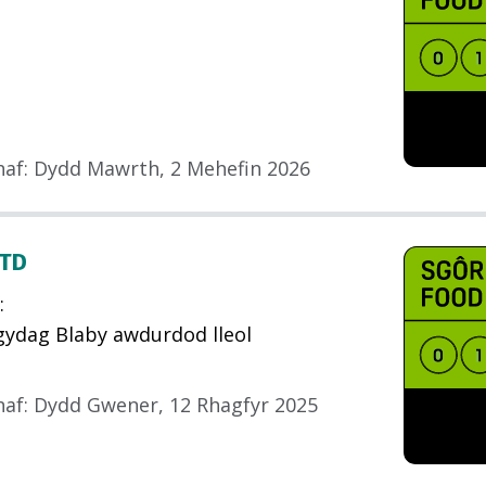
haf
:
Dydd Mawrth, 2 Mehefin 2026
LTD
:
gydag Blaby awdurdod lleol
haf
:
Dydd Gwener, 12 Rhagfyr 2025