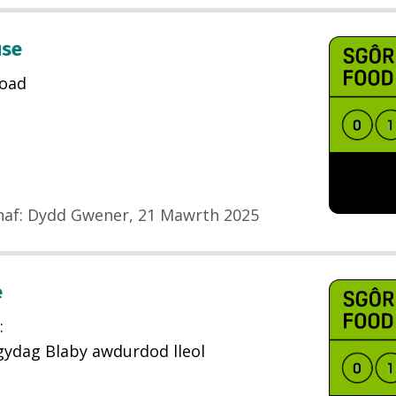
use
oad
haf
:
Dydd Gwener, 21 Mawrth 2025
e
:
gydag Blaby awdurdod lleol