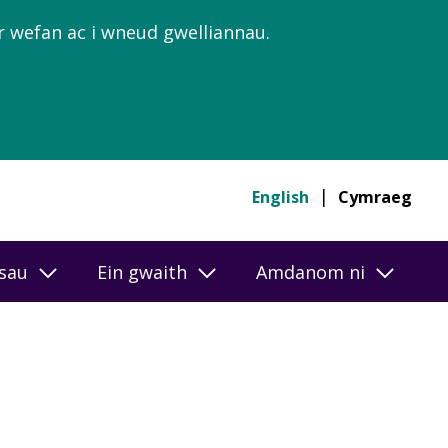
’r wefan ac i wneud gwelliannau.
English
Cymraeg
esau
Ein gwaith
Amdanom ni