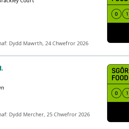
Brackley Court
haf
:
Dydd Mawrth, 24 Chwefror 2026
d.
wn
haf
:
Dydd Mercher, 25 Chwefror 2026