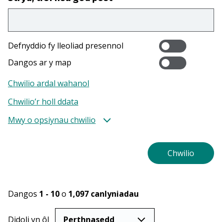
Defnyddio fy lleoliad presennol
Dangos ar y map
Chwilio ardal wahanol
Chwilio’r holl ddata
Mwy o opsiynau chwilio
Dangos
1 - 10
o
1,097
canlyniadau
Didoli yn ôl