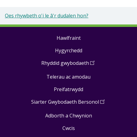
Oes rhywbeth o'i le â'r dudalen hon?
Hawlfraint
Footer
Hygyrchedd
links
Rhyddid gwybodaeth
(
Open
in
Telerau ac amodau
a
new
Preifatrwydd
window
)
Siarter Gwybodaeth Bersonol
(
Open
in
Adborth a Chwynion
a
new
Cwcis
window
)