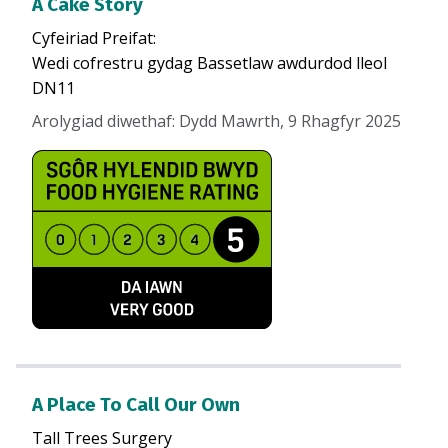
A Cake Story
Cyfeiriad Preifat
:
Wedi cofrestru gydag Bassetlaw awdurdod lleol
DN11
Arolygiad diwethaf
:
Dydd Mawrth, 9 Rhagfyr 2025
A Place To Call Our Own
Tall Trees Surgery