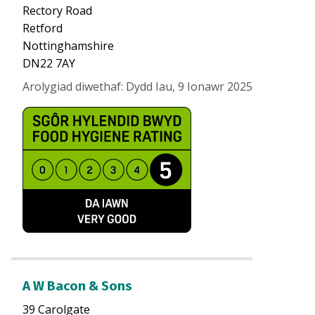
Rectory Road
Retford
Nottinghamshire
DN22 7AY
Arolygiad diwethaf
:
Dydd Iau, 9 Ionawr 2025
A W Bacon & Sons
39 Carolgate