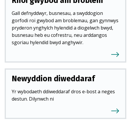
Rhoi gwybod am broblem
Gall defnyddwyr, busnesau, a swyddogion
gorfodi roi gwybod am broblemau, gan gynnwys
pryderon ynghylch hylendid a diogelwch bwyd,
busnesau heb eu cofrestru, neu arddangos
sgoriau hylendid bwyd anghywir.
Newyddion diweddaraf
Yr wybodaeth ddiweddaraf dros e-bost a neges
destun. Dilynwch ni