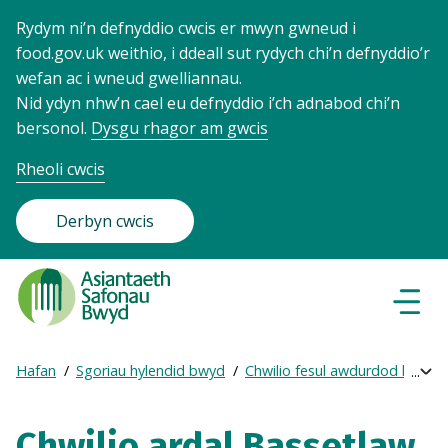
Rydym ni’n defnyddio cwcis er mwyn gwneud i
food.gov.uk weithio, i ddeall sut rydych chi’n defnyddio’r
wefan ac i wneud gwelliannau.
Nid ydyn nhw’n cael eu defnyddio i’ch adnabod chi’n
bersonol.
Dysgu rhagor am gwcis
Rheoli cwcis
Derbyn cwcis
Food
Standards
Dewisl
Llywio
Agency
-
Hafan
Sgoriau hylendid bwyd
Chwilio fesul awdurdod lleol
Exp
Frontpage
Breadcrumb
bre
navi
Chwilio ardal Bassetlaw