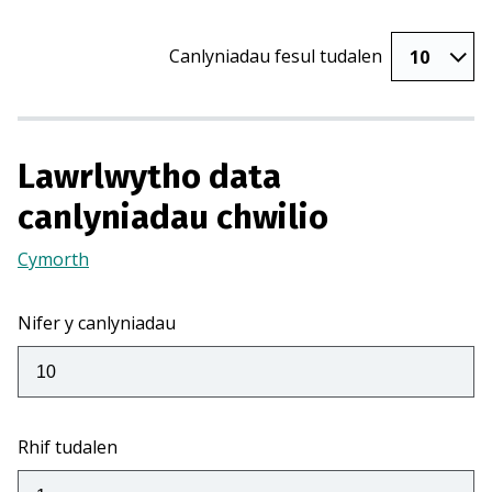
Canlyniadau fesul tudalen
Lawrlwytho data
canlyniadau chwilio
Cymorth
(Yn
agor
mewn
Nifer y canlyniadau
tab
newydd)
Rhif tudalen