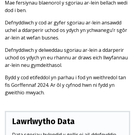
Mae fersiynau blaenorol y sgoriau ar-lein bellach wedi
dod i ben.
Defnyddiwch y cod ar gyfer sgoriau ar-lein ansawdd
uchel a ddarperir uchod os ydych yn ychwanegu’r sgôr
ar-lein at wefan busnes.
Defnyddiwch y delweddau sgoriau ar-lein a ddarperir
uchod os ydych yn eu rhannu ar draws eich llwyfannau
ar-lein neu gymdeithasol.
Bydd y cod etifeddol yn parhau i fod yn weithredol tan
fis Gorffennaf 2024. Ar ôl y cyfnod hwn ni fydd yn
gweithio mwyach.
Lawrlwytho Data
Data sgoriau hylendid y gellir ei ail-ddefnyddio