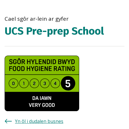
bre
navi
Cael sgôr ar-lein ar gyfer
UCS Pre-prep School
Yn ôl i dudalen busnes