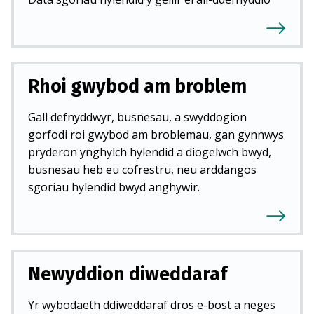
Rhoi gwybod am broblem
Gall defnyddwyr, busnesau, a swyddogion
gorfodi roi gwybod am broblemau, gan gynnwys
pryderon ynghylch hylendid a diogelwch bwyd,
busnesau heb eu cofrestru, neu arddangos
sgoriau hylendid bwyd anghywir.
Newyddion diweddaraf
Yr wybodaeth ddiweddaraf dros e-bost a neges