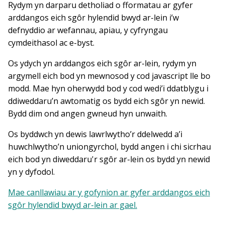
Rydym yn darparu detholiad o fformatau ar gyfer
arddangos eich sgôr hylendid bwyd ar-lein i’w
defnyddio ar wefannau, apiau, y cyfryngau
cymdeithasol ac e-byst.
Os ydych yn arddangos eich sgôr ar-lein, rydym yn
argymell eich bod yn mewnosod y cod javascript lle bo
modd. Mae hyn oherwydd bod y cod wedi’i ddatblygu i
ddiweddaru’n awtomatig os bydd eich sgôr yn newid.
Bydd dim ond angen gwneud hyn unwaith.
Os byddwch yn dewis lawrlwytho’r ddelwedd a’i
huwchlwytho’n uniongyrchol, bydd angen i chi sicrhau
eich bod yn diweddaru'r sgôr ar-lein os bydd yn newid
yn y dyfodol.
Mae canllawiau ar y gofynion ar gyfer arddangos eich
sgôr hylendid bwyd ar-lein ar gael.