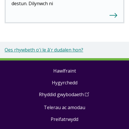
destun. Dilynwch ni
Oes rhywbeth o'i le â'r dudalen hon?
Hawlfraint
Footer
Hygyrchedd
links
Rhyddid gwybodaeth
(
Open
in
Telerau ac amodau
a
new
Preifatrwydd
window
)