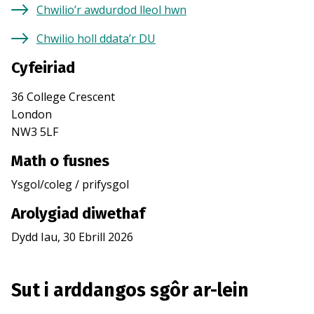
Chwilio’r awdurdod lleol hwn
Chwilio holl ddata’r DU
Cyfeiriad
36 College Crescent
London
NW3 5LF
Math o fusnes
Ysgol/coleg / prifysgol
Arolygiad diwethaf
Dydd Iau, 30 Ebrill 2026
Sut i arddangos sgôr ar-lein