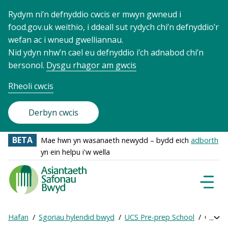
Rydym ni’n defnyddio cwcis er mwyn gwneud i
food.gov.uk weithio, i ddeall sut rydych chi’n defnyddio’r
wefan ac i wneud gwelliannau.
Nid ydyn nhw’n cael eu defnyddio i’ch adnabod chi’n
bersonol.
Dysgu rhagor am gwcis
Rheoli cwcis
Derbyn cwcis
BETA
Mae hwn yn wasanaeth newydd – bydd eich
adborth
yn ein helpu i'w wella
Food
Standards
Dewisl
Llywio
Agency
-
Hafan
Sgoriau hylendid bwyd
UCS Pre-prep School
Cael sg
Exp
Frontpage
Breadcrumb