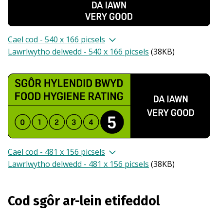
Cael cod - 540 x 166 picsels
Lawrlwytho delwedd - 540 x 166 picsels
(
38KB
)
Cael cod - 481 x 156 picsels
Lawrlwytho delwedd - 481 x 156 picsels
(
38KB
)
Cod sgôr ar-lein etifeddol