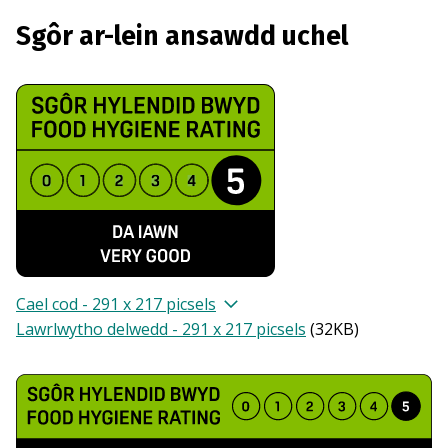
Sgôr ar-lein ansawdd uchel
Cael cod - 291 x 217 picsels
Lawrlwytho delwedd - 291 x 217 picsels
(
32KB
)