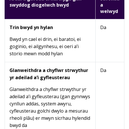
swyddog diogelwch bwyd
a
welwyd
Trin bwyd yn hylan
Da
Bwyd yn cael ei drin, ei baratoi, ei
goginio, ei ailgynhesu, ei oeri a’i
storio mewn modd hylan
Glanweithdra a chyflwr strwythur
Da
yr adeilad a’i gyfleusterau
Glanweithdra a chyflwr strwythur yr
adeilad a’i gyfleusterau (gan gynnwys
cynllun addas, system awyru,
cyfleusterau golchi dwylo a mesurau
rheoli plâu) er mwyn sicrhau hylendid
bwyd da