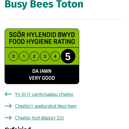
Busy Bees Toton
Yn ôl i’r canlyniadau chwilio
Chwilio’r awdurdod lleol hwn
Chwilio holl ddata’r DU