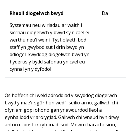
Rheoli diogelwch bwyd
Da
Systemau neu wiriadau ar waith i
sicrhau diogelwch y bwyd sy’n cael ei
werthu neu’i weini. Tystiolaeth bod
staff yn gwybod sut i drin bwyd yn
ddiogel. Swyddog diogelwch bwyd yn
hyderus y bydd safonau yn cael eu
cynnal yn y dyfodol
Os hoffech chi weld adroddiad y swyddog diogelwch
bwyd y mae’r sgôr hon wedi’i seilio arno, gallwch chi
ofyn am gopi ohono gan yr awdurdod lleol a
gynhaliodd yr arolygiad. Gallwch chi wneud hyn drwy
anfon e-bost i’r cyfeiriad isod. Mewn rhai achosion,