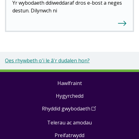
Yr wybodaeth ddiweddaraf dros e-bost a neges
destun. Dilynwch ni
Oes rhywbeth o'i le â'r dudalen hon?
Hawlfraint
Footer
Hygyrchedd
links
Rhyddid gwybodaeth
(
Open
in
Telerau ac amodau
a
new
Preifatrwydd