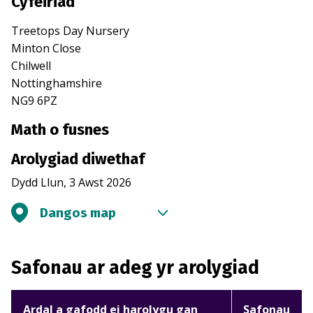
Cyfeiriad
Treetops Day Nursery
Minton Close
Chilwell
Nottinghamshire
NG9 6PZ
Math o fusnes
Arolygiad diwethaf
Dydd Llun, 3 Awst 2026
Dangos map
Safonau ar adeg yr arolygiad
Ardal a gafodd ei harolygu gan
Safonau