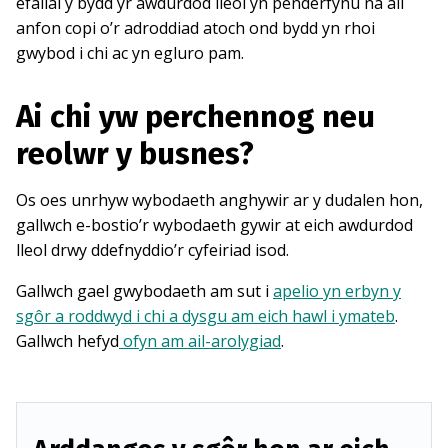
efallai y bydd yr awdurdod lleol yn penderfynu na all
anfon copi o’r adroddiad atoch ond bydd yn rhoi
gwybod i chi ac yn egluro pam.
Ai chi yw perchennog neu
reolwr y busnes?
Os oes unrhyw wybodaeth anghywir ar y dudalen hon,
gallwch e-bostio’r wybodaeth gywir at eich awdurdod
lleol drwy ddefnyddio’r cyfeiriad isod.
Gallwch gael gwybodaeth am sut i
apelio yn erbyn y
sgôr a roddwyd i chi a dysgu am eich hawl i ymateb
.
Gallwch hefyd
ofyn am ail-arolygiad
.