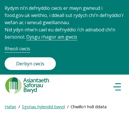
Rydym ni’n defnyddio cwcis er mwyn gwneud i
food.gov.uk weithio, i ddeall sut rydych chi’n defnyddio’r
wefan ac i wneud gwelliannau.
Nid ydyn nhw’n cael eu defnyddio i’ch adnabod chi’n
bersonol.
Dysgu rhagor am gwcis
Rheoli cwcis
Derbyn cwcis
Food
Standards
Dewisl
Llywio
Agency
-
Expand
Hafan
Sgoriau hylendid bwyd
Chwillo'r holl ddata
Frontpage
Breadcrumb
breadcrumb
navigation