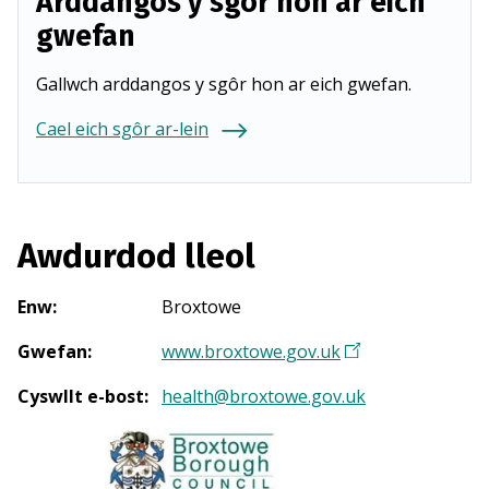
Arddangos y sgôr hon ar eich
gwefan
Gallwch arddangos y sgôr hon ar eich gwefan.
Cael eich sgôr ar-lein
Awdurdod lleol
Enw
:
Broxtowe
Gwefan
:
www.broxtowe.gov.uk
(
Y
Cyswllt e-bost
:
health@broxtowe.gov.uk
n
a
g
o