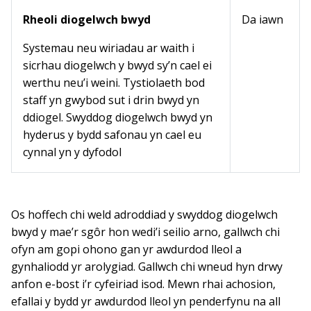
Rheoli diogelwch bwyd
Da iawn
Systemau neu wiriadau ar waith i
sicrhau diogelwch y bwyd sy’n cael ei
werthu neu’i weini. Tystiolaeth bod
staff yn gwybod sut i drin bwyd yn
ddiogel. Swyddog diogelwch bwyd yn
hyderus y bydd safonau yn cael eu
cynnal yn y dyfodol
Os hoffech chi weld adroddiad y swyddog diogelwch
bwyd y mae’r sgôr hon wedi’i seilio arno, gallwch chi
ofyn am gopi ohono gan yr awdurdod lleol a
gynhaliodd yr arolygiad. Gallwch chi wneud hyn drwy
anfon e-bost i’r cyfeiriad isod. Mewn rhai achosion,
efallai y bydd yr awdurdod lleol yn penderfynu na all