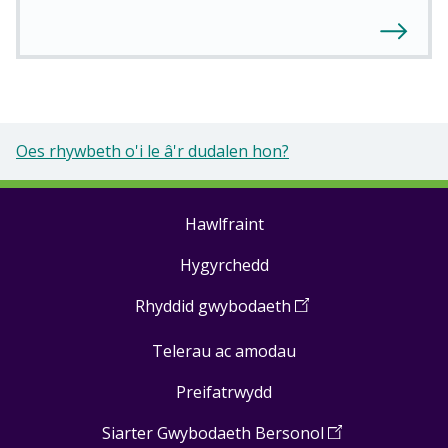
Oes rhywbeth o'i le â'r dudalen hon?
Hawlfraint
Footer
Hygyrchedd
links
Rhyddid gwybodaeth
(
Open
in
Telerau ac amodau
a
new
Preifatrwydd
window
)
Siarter Gwybodaeth Bersonol
(
Open