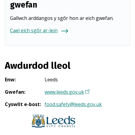
gwefan
Gallwch arddangos y sgôr hon ar eich gwefan.
Cael eich sgôr ar-lein
Awdurdod lleol
Enw
:
Leeds
Gwefan
:
www.leeds.gov.uk
(
Y
Cyswllt e-bost
:
food.safety@leeds.gov.uk
n
a
g
o