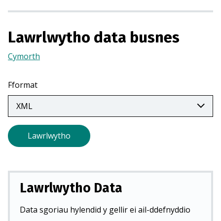
r
m
e
Lawrlwytho data busnes
w
n
Cymorth
(Yn
t
agor
a
mewn
Fformat
b
tab
n
newydd)
e
w
Lawrlwytho
y
d
d
)
Lawrlwytho Data
Data sgoriau hylendid y gellir ei ail-ddefnyddio