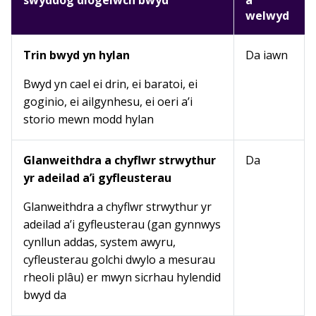
swyddog diogelwch bwyd
a
welwyd
Trin bwyd yn hylan
Da iawn
Bwyd yn cael ei drin, ei baratoi, ei
goginio, ei ailgynhesu, ei oeri a’i
storio mewn modd hylan
Glanweithdra a chyflwr strwythur
Da
yr adeilad a’i gyfleusterau
Glanweithdra a chyflwr strwythur yr
adeilad a’i gyfleusterau (gan gynnwys
cynllun addas, system awyru,
cyfleusterau golchi dwylo a mesurau
rheoli plâu) er mwyn sicrhau hylendid
bwyd da