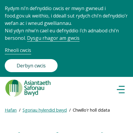
Rydym ni’n defnyddio cwcis er mwyn gwneud i
food.gov.uk weithio, i ddeall sut rydych chi’n defnyddio’r
wefan ac i wneud gwelliannau.
Nid ydyn nhw’n cael eu defnyddio i’ch adnabod chi’n
bersonol.
Dysgu rhagor am gwcis
Rheoli cwcis
Derbyn cwcis
Food
Standards
Dewisl
Llywio
Agency
-
Expand
Hafan
Sgoriau hylendid bwyd
Chwillo'r holl ddata
Frontpage
Breadcrumb
breadcrumb
navigation