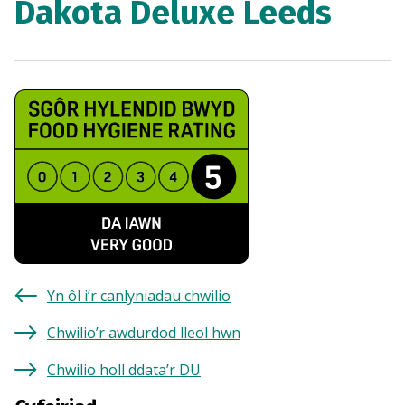
Dakota Deluxe Leeds
Yn ôl i’r canlyniadau chwilio
Chwilio’r awdurdod lleol hwn
Chwilio holl ddata’r DU