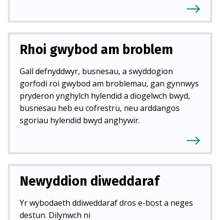
Rhoi gwybod am broblem
Gall defnyddwyr, busnesau, a swyddogion
gorfodi roi gwybod am broblemau, gan gynnwys
pryderon ynghylch hylendid a diogelwch bwyd,
busnesau heb eu cofrestru, neu arddangos
sgoriau hylendid bwyd anghywir.
Newyddion diweddaraf
Yr wybodaeth ddiweddaraf dros e-bost a neges
destun. Dilynwch ni