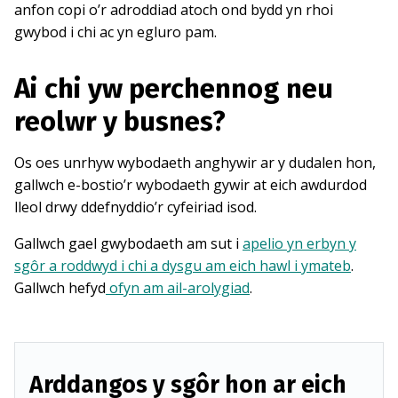
anfon copi o’r adroddiad atoch ond bydd yn rhoi
gwybod i chi ac yn egluro pam.
Ai chi yw perchennog neu
reolwr y busnes?
Os oes unrhyw wybodaeth anghywir ar y dudalen hon,
gallwch e-bostio’r wybodaeth gywir at eich awdurdod
lleol drwy ddefnyddio’r cyfeiriad isod.
Gallwch gael gwybodaeth am sut i
apelio yn erbyn y
sgôr a roddwyd i chi a dysgu am eich hawl i ymateb
.
Gallwch hefyd
ofyn am ail-arolygiad
.
Arddangos y sgôr hon ar eich