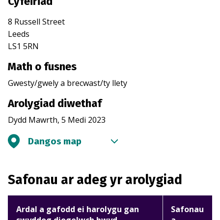
Cyfeiriad
8 Russell Street
Leeds
LS1 5RN
Math o fusnes
Gwesty/gwely a brecwast/ty llety
Arolygiad diwethaf
Dydd Mawrth, 5 Medi 2023
Dangos map
Safonau ar adeg yr arolygiad
Ardal a gafodd ei harolygu gan
Safonau