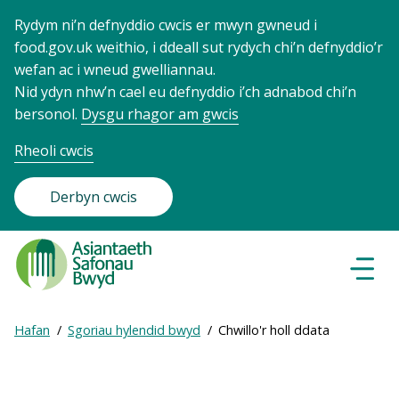
Rydym ni’n defnyddio cwcis er mwyn gwneud i
food.gov.uk weithio, i ddeall sut rydych chi’n defnyddio’r
wefan ac i wneud gwelliannau.
Nid ydyn nhw’n cael eu defnyddio i’ch adnabod chi’n
bersonol.
Dysgu rhagor am gwcis
Rheoli cwcis
Derbyn cwcis
Food
Standards
Dewisl
Llywio
Agency
-
Expand
Hafan
Sgoriau hylendid bwyd
Chwillo'r holl ddata
Frontpage
Breadcrumb
breadcrumb
navigation