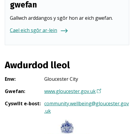
gwefan
Gallwch arddangos y sgôr hon ar eich gwefan.
Cael eich sgôr ar-lein
Awdurdod lleol
Enw
:
Gloucester City
Gwefan
:
www.gloucester.gov.uk
(
Y
Cyswllt e-bost
:
community.wellbeing@gloucester.gov
n
.uk
a
g
o