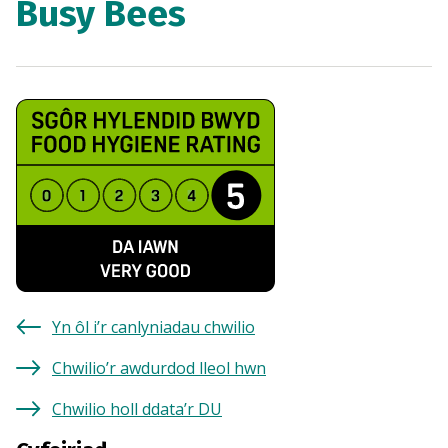
Busy Bees
Yn ôl i’r canlyniadau chwilio
Chwilio’r awdurdod lleol hwn
Chwilio holl ddata’r DU