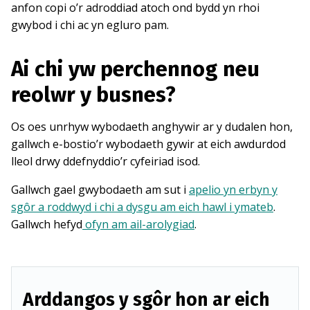
anfon copi o’r adroddiad atoch ond bydd yn rhoi
gwybod i chi ac yn egluro pam.
Ai chi yw perchennog neu
reolwr y busnes?
Os oes unrhyw wybodaeth anghywir ar y dudalen hon,
gallwch e-bostio’r wybodaeth gywir at eich awdurdod
lleol drwy ddefnyddio’r cyfeiriad isod.
Gallwch gael gwybodaeth am sut i
apelio yn erbyn y
sgôr a roddwyd i chi a dysgu am eich hawl i ymateb
.
Gallwch hefyd
ofyn am ail-arolygiad
.
Arddangos y sgôr hon ar eich