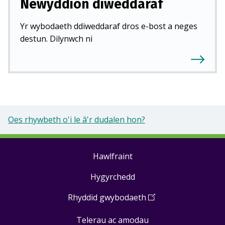
Newyddion diweddaraf
Yr wybodaeth ddiweddaraf dros e-bost a neges
destun. Dilynwch ni
Oes rhywbeth o'i le â'r dudalen hon?
Hawlfraint
Footer
Hygyrchedd
links
Rhyddid gwybodaeth
(
Open
in
Telerau ac amodau
a