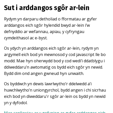
Sut i arddangos sgôr ar-lein
Rydym yn darparu detholiad o fformatau ar gyfer
arddangos eich sgôr hylendid bwyd ar-lein i’w
defnyddio ar wefannau, apiau, y cyfryngau
cymdeithasol ac e-byst.
Os ydych yn arddangos eich sgôr ar-lein, rydym yn
argymell eich bod yn mewnosod y cod javascript lle bo
modd. Mae hyn oherwydd bod y cod wedi’i ddatblygu i
ddiweddaru’n awtomatig os bydd eich sgôr yn newid.
Bydd dim ond angen gwneud hyn unwaith.
Os byddwch yn dewis lawrlwytho’r ddelwedd a’i
huwchlwytho’n uniongyrchol, bydd angen i chi sicrhau
eich bod yn diweddaru'r sgôr ar-lein os bydd yn newid
yn y dyfodol.