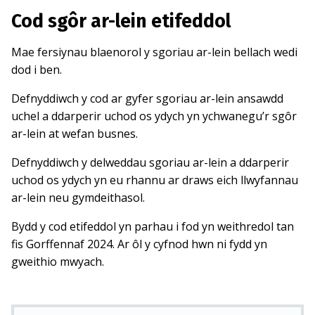
Cod sgôr ar-lein etifeddol
Mae fersiynau blaenorol y sgoriau ar-lein bellach wedi
dod i ben.
Defnyddiwch y cod ar gyfer sgoriau ar-lein ansawdd
uchel a ddarperir uchod os ydych yn ychwanegu’r sgôr
ar-lein at wefan busnes.
Defnyddiwch y delweddau sgoriau ar-lein a ddarperir
uchod os ydych yn eu rhannu ar draws eich llwyfannau
ar-lein neu gymdeithasol.
Bydd y cod etifeddol yn parhau i fod yn weithredol tan
fis Gorffennaf 2024. Ar ôl y cyfnod hwn ni fydd yn
gweithio mwyach.