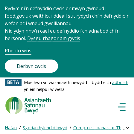
Rydym ni’n defnyddio cwcis er mwyn gwneud i
food.gov.uk weithio, i ddeall sut rydych chi’n defnyddio’r
wefan ac i wneud gwelliannau.
Nid ydyn nhw’n cael eu defnyddio i’ch adnabod chi’n
bersonol.
Dysgu rhagor am gwcis
Rheoli cwcis
Derbyn cwcis
BETA
Mae hwn yn wasanaeth newydd – bydd eich
adborth
yn ein helpu i'w wella
Food
Standards
Dewisl
Llywio
Agency
-
Hafan
Sgoriau hylendid bwyd
Comptoir Libanais at The Orac
Exp
Frontpage
Breadcrumb