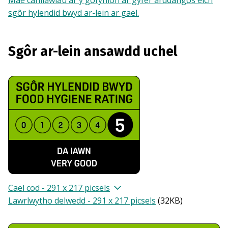
Mae canllawiau ar y gofynion ar gyfer arddangos eich
sgôr hylendid bwyd ar-lein ar gael.
Sgôr ar-lein ansawdd uchel
Cael cod - 291 x 217 picsels
Lawrlwytho delwedd - 291 x 217 picsels
(
32KB
)