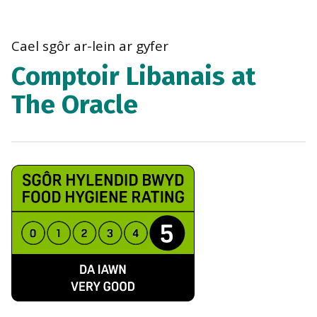
bre
navi
Cael sgôr ar-lein ar gyfer
Comptoir Libanais at
The Oracle