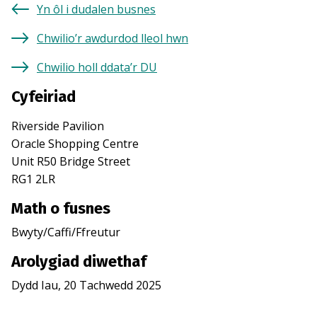
Yn ôl i dudalen busnes
Chwilio’r awdurdod lleol hwn
Chwilio holl ddata’r DU
Cyfeiriad
Riverside Pavilion
Oracle Shopping Centre
Unit R50 Bridge Street
RG1 2LR
Math o fusnes
Bwyty/Caffi/Ffreutur
Arolygiad diwethaf
Dydd Iau, 20 Tachwedd 2025