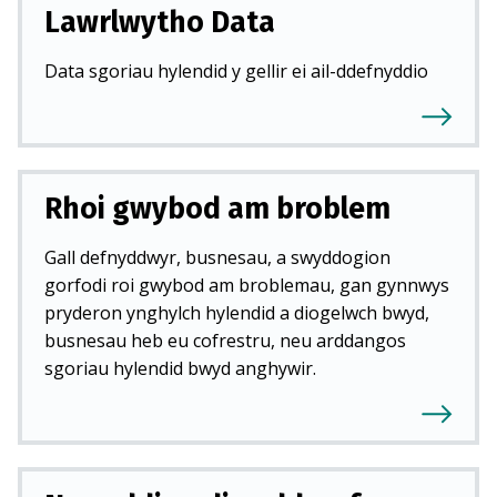
Lawrlwytho Data
Data sgoriau hylendid y gellir ei ail-ddefnyddio
Rhoi gwybod am broblem
Gall defnyddwyr, busnesau, a swyddogion
gorfodi roi gwybod am broblemau, gan gynnwys
pryderon ynghylch hylendid a diogelwch bwyd,
busnesau heb eu cofrestru, neu arddangos
sgoriau hylendid bwyd anghywir.