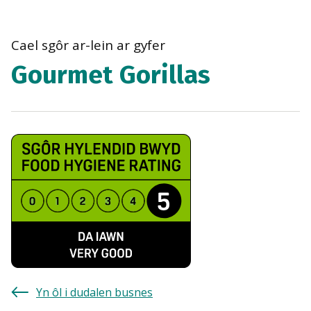
bre
navi
Cael sgôr ar-lein ar gyfer
Gourmet Gorillas
Yn ôl i dudalen busnes