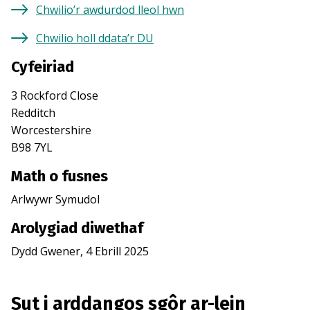
Chwilio’r awdurdod lleol hwn
Chwilio holl ddata’r DU
Cyfeiriad
3 Rockford Close
Redditch
Worcestershire
B98 7YL
Math o fusnes
Arlwywr Symudol
Arolygiad diwethaf
Dydd Gwener, 4 Ebrill 2025
Sut i arddangos sgôr ar-lein