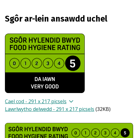
Sgôr ar-lein ansawdd uchel
Cael cod - 291 x 217 picsels
Lawrlwytho delwedd - 291 x 217 picsels
(
32KB
)