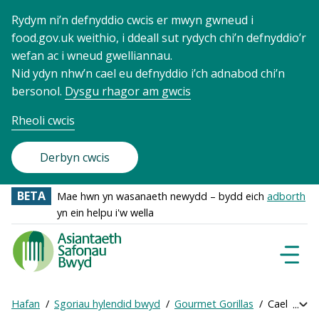
Rydym ni’n defnyddio cwcis er mwyn gwneud i
food.gov.uk weithio, i ddeall sut rydych chi’n defnyddio’r
wefan ac i wneud gwelliannau.
Nid ydyn nhw’n cael eu defnyddio i’ch adnabod chi’n
bersonol.
Dysgu rhagor am gwcis
Rheoli cwcis
Derbyn cwcis
BETA
Mae hwn yn wasanaeth newydd – bydd eich
adborth
yn ein helpu i'w wella
Food
Standards
Dewisl
Llywio
Agency
-
Hafan
Sgoriau hylendid bwyd
Gourmet Gorillas
Cael sgôr a
Exp
Frontpage
Breadcrumb