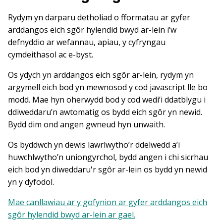
Rydym yn darparu detholiad o fformatau ar gyfer
arddangos eich sgôr hylendid bwyd ar-lein i’w
defnyddio ar wefannau, apiau, y cyfryngau
cymdeithasol ac e-byst.
Os ydych yn arddangos eich sgôr ar-lein, rydym yn
argymell eich bod yn mewnosod y cod javascript lle bo
modd. Mae hyn oherwydd bod y cod wedi’i ddatblygu i
ddiweddaru’n awtomatig os bydd eich sgôr yn newid.
Bydd dim ond angen gwneud hyn unwaith.
Os byddwch yn dewis lawrlwytho’r ddelwedd a’i
huwchlwytho’n uniongyrchol, bydd angen i chi sicrhau
eich bod yn diweddaru'r sgôr ar-lein os bydd yn newid
yn y dyfodol.
Mae canllawiau ar y gofynion ar gyfer arddangos eich
sgôr hylendid bwyd ar-lein ar gael.