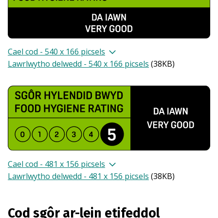
Cael cod - 540 x 166 picsels
Lawrlwytho delwedd - 540 x 166 picsels
(
38KB
)
Cael cod - 481 x 156 picsels
Lawrlwytho delwedd - 481 x 156 picsels
(
38KB
)
Cod sgôr ar-lein etifeddol