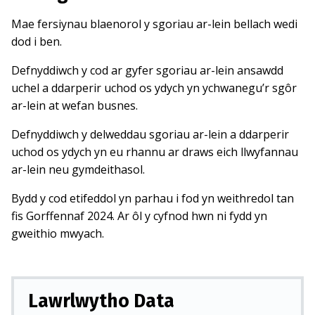
Mae fersiynau blaenorol y sgoriau ar-lein bellach wedi
dod i ben.
Defnyddiwch y cod ar gyfer sgoriau ar-lein ansawdd
uchel a ddarperir uchod os ydych yn ychwanegu’r sgôr
ar-lein at wefan busnes.
Defnyddiwch y delweddau sgoriau ar-lein a ddarperir
uchod os ydych yn eu rhannu ar draws eich llwyfannau
ar-lein neu gymdeithasol.
Bydd y cod etifeddol yn parhau i fod yn weithredol tan
fis Gorffennaf 2024. Ar ôl y cyfnod hwn ni fydd yn
gweithio mwyach.
Lawrlwytho Data