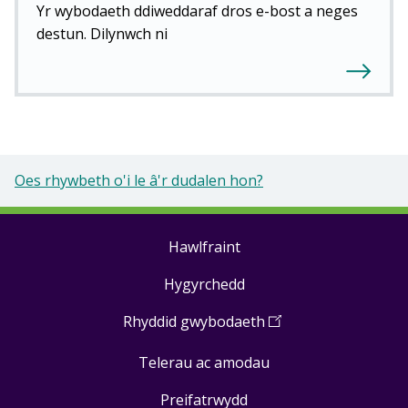
Yr wybodaeth ddiweddaraf dros e-bost a neges
destun. Dilynwch ni
Oes rhywbeth o'i le â'r dudalen hon?
Hawlfraint
Footer
Hygyrchedd
links
Rhyddid gwybodaeth
(
Open
in
Telerau ac amodau
a
new
Preifatrwydd