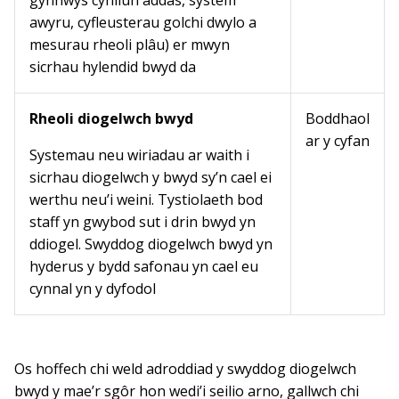
gynnwys cynllun addas, system
awyru, cyfleusterau golchi dwylo a
mesurau rheoli plâu) er mwyn
sicrhau hylendid bwyd da
Rheoli diogelwch bwyd
Boddhaol
ar y cyfan
Systemau neu wiriadau ar waith i
sicrhau diogelwch y bwyd sy’n cael ei
werthu neu’i weini. Tystiolaeth bod
staff yn gwybod sut i drin bwyd yn
ddiogel. Swyddog diogelwch bwyd yn
hyderus y bydd safonau yn cael eu
cynnal yn y dyfodol
Os hoffech chi weld adroddiad y swyddog diogelwch
bwyd y mae’r sgôr hon wedi’i seilio arno, gallwch chi