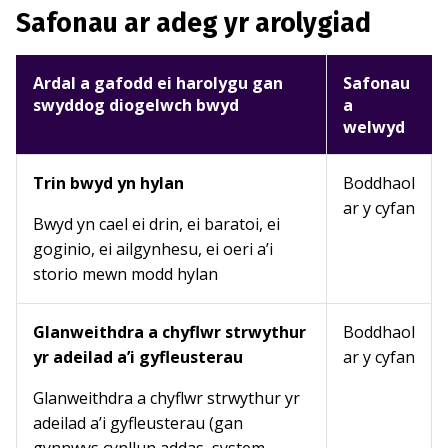
Safonau ar adeg yr arolygiad
Ardal a gafodd ei harolygu gan
Safonau
swyddog diogelwch bwyd
a
welwyd
Trin bwyd yn hylan
Boddhaol
ar y cyfan
Bwyd yn cael ei drin, ei baratoi, ei
goginio, ei ailgynhesu, ei oeri a’i
storio mewn modd hylan
Glanweithdra a chyflwr strwythur
Boddhaol
yr adeilad a’i gyfleusterau
ar y cyfan
Glanweithdra a chyflwr strwythur yr
adeilad a’i gyfleusterau (gan