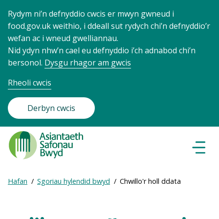
Rydym ni’n defnyddio cwcis er mwyn gwneud i
food.gov.uk weithio, i ddeall sut rydych chi’n defnyddio’r
wefan ac i wneud gwelliannau.
Nid ydyn nhw’n cael eu defnyddio i’ch adnabod chi’n
bersonol.
Dysgu rhagor am gwcis
Rheoli cwcis
Derbyn cwcis
Food
Standards
Dewisl
Llywio
Agency
-
Expand
Hafan
Sgoriau hylendid bwyd
Chwillo'r holl ddata
Frontpage
Breadcrumb
breadcrumb
navigation