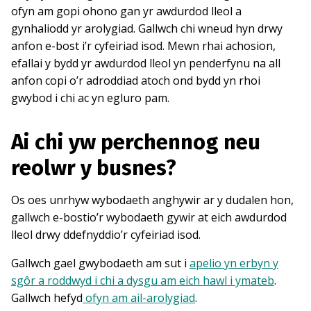
ofyn am gopi ohono gan yr awdurdod lleol a
gynhaliodd yr arolygiad. Gallwch chi wneud hyn drwy
anfon e-bost i’r cyfeiriad isod. Mewn rhai achosion,
efallai y bydd yr awdurdod lleol yn penderfynu na all
anfon copi o’r adroddiad atoch ond bydd yn rhoi
gwybod i chi ac yn egluro pam.
Ai chi yw perchennog neu
reolwr y busnes?
Os oes unrhyw wybodaeth anghywir ar y dudalen hon,
gallwch e-bostio’r wybodaeth gywir at eich awdurdod
lleol drwy ddefnyddio’r cyfeiriad isod.
Gallwch gael gwybodaeth am sut i
apelio yn erbyn y
sgôr a roddwyd i chi a dysgu am eich hawl i ymateb
.
Gallwch hefyd
ofyn am ail-arolygiad
.