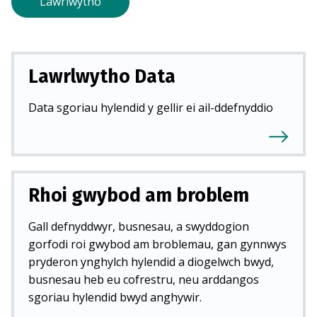
Lawrlwytho
)
Lawrlwytho Data
Data sgoriau hylendid y gellir ei ail-ddefnyddio
Rhoi gwybod am broblem
Gall defnyddwyr, busnesau, a swyddogion
gorfodi roi gwybod am broblemau, gan gynnwys
pryderon ynghylch hylendid a diogelwch bwyd,
busnesau heb eu cofrestru, neu arddangos
sgoriau hylendid bwyd anghywir.