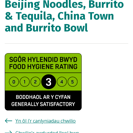
Beijing Noodles, Burrito
& Tequila, China Town
and Burrito Bowl
Yn ôl i’r canlyniadau chwilio