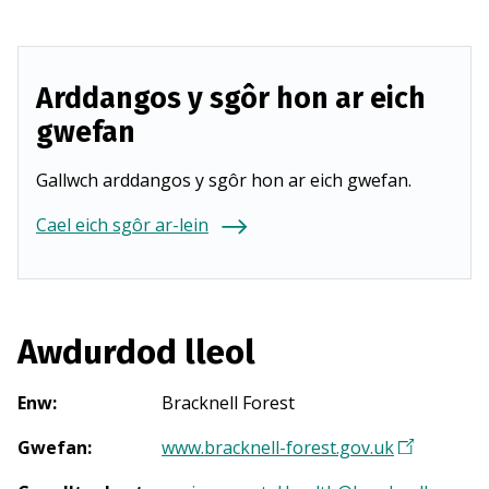
Arddangos y sgôr hon ar eich
gwefan
Gallwch arddangos y sgôr hon ar eich gwefan.
Cael eich sgôr ar-lein
Awdurdod lleol
Enw
:
Bracknell Forest
Gwefan
:
www.bracknell-forest.gov.uk
(
Y