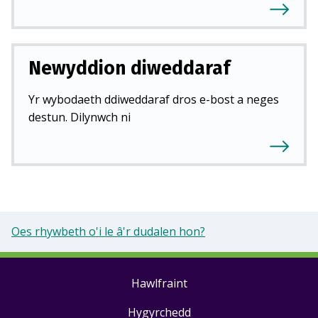
Newyddion diweddaraf
Yr wybodaeth ddiweddaraf dros e-bost a neges
destun. Dilynwch ni
Oes rhywbeth o'i le â'r dudalen hon?
Hawlfraint
Footer
Hygyrchedd