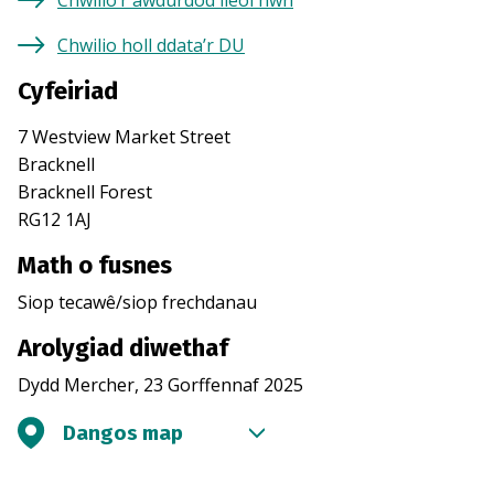
Chwilio’r awdurdod lleol hwn
Chwilio holl ddata’r DU
Cyfeiriad
7 Westview Market Street
Bracknell
Bracknell Forest
RG12 1AJ
Math o fusnes
Siop tecawê/siop frechdanau
Arolygiad diwethaf
Dydd Mercher, 23 Gorffennaf 2025
Dangos map