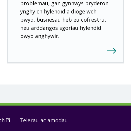
broblemau, gan gynnwys pryderon
ynghylch hylendid a diogelwch
bwyd, busnesau heb eu cofrestru,
neu arddangos sgoriau hylendid
bwyd anghywir.
th
(
Open
Telerau ac amodau
in