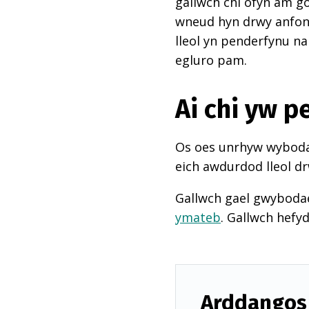
gallwch chi ofyn am go
wneud hyn drwy anfon e
lleol yn penderfynu na
egluro pam.
Ai chi yw 
Os oes unrhyw wybodae
eich awdurdod lleol dr
Gallwch gael gwyboda
ymateb
. Gallwch hefy
Arddangos 