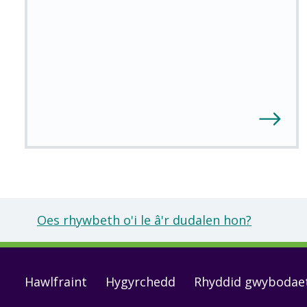
Oes rhywbeth o'i le â'r dudalen hon?
Footer
Hawlfraint
Hygyrchedd
Rhyddid gwybodae