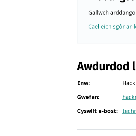
Gallwch arddangos
Cael eich sgôr ar-l
Awdurdod l
Enw
:
Hack
Gwefan
:
hack
Cyswllt e-bost
:
tech