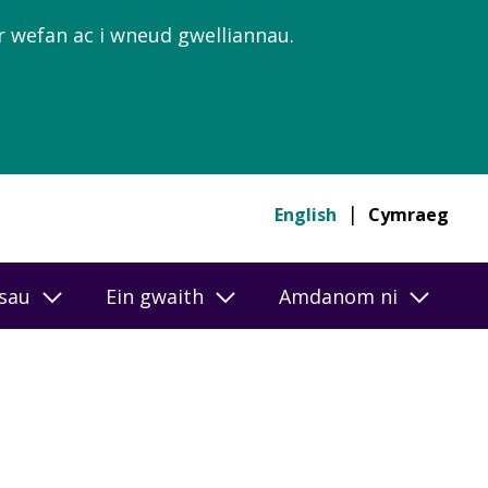
’r wefan ac i wneud gwelliannau.
English
Cymraeg
esau
Ein gwaith
Amdanom ni