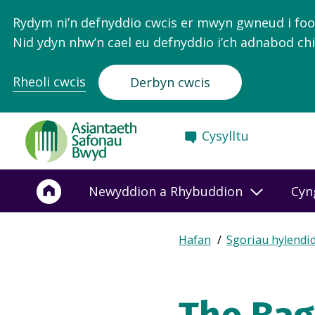
Rydym ni’n defnyddio cwcis er mwyn gwneud i food.
Nid ydyn nhw’n cael eu defnyddio i’ch adnabod chi
Rheoli cwcis
Derbyn cwcis
Food
Cysylltu
Standards
Agency
-
Newyddion a Rhybuddion
Cyn
Frontpage
Expand
Hafan
Sgoriau hylendi
Breadcrumb
breadcrumb
navigation