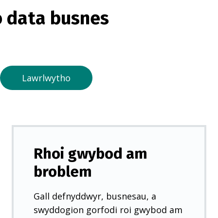
o
 data busnes
r
m
e
w
n
Lawrlwytho
t
a
b
n
e
Rhoi gwybod am
w
broblem
y
d
Gall defnyddwyr, busnesau, a
d
swyddogion gorfodi roi gwybod am
)