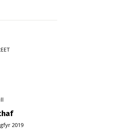
REET
ll
thaf
gfyr 2019