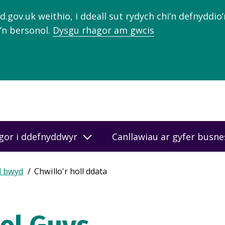
gov.uk weithio, i ddeall sut rydych chi’n defnyddio
’n bersonol.
Dysgu rhagor am gwcis
gor i ddefnyddwyr
Canllawiau ar gyfer busn
d bwyd
Chwillo'r holl ddata