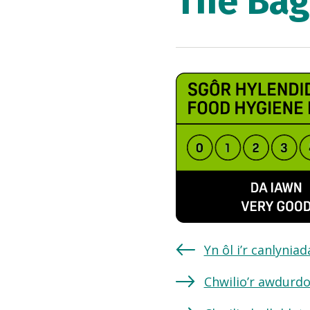
The Bag
Yn ôl i’r canlynia
Chwilio’r awdurdo