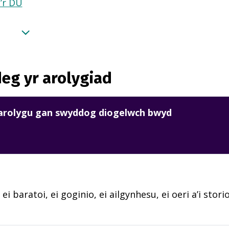
a’r DU
eg yr arolygiad
harolygu gan swyddog diogelwch bwyd
 ei baratoi, ei goginio, ei ailgynhesu, ei oeri a’i sto