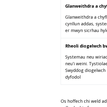
Glanweithdra a chyf
Glanweithdra a chyfl
cynllun addas, syste
er mwyn sicrhau hy
Rheoli diogelwch b
Systemau neu wiriad
neu’i weini. Tystiol
Swyddog diogelwch b
dyfodol
Os hoffech chi weld ad