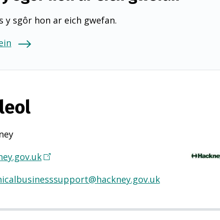
 y sgôr hon ar eich gwefan.
ein
leol
ney
ney.gov.uk
(
Y
nicalbusinesssupport@hackney.gov.uk
n
a
g