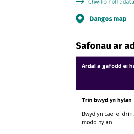
Chwilio holl ddat
Dangos map
Safonau ar ad
Ardal a gafodd ei 
Trin bwyd yn hylan
Bwyd yn cael ei drin,
modd hylan