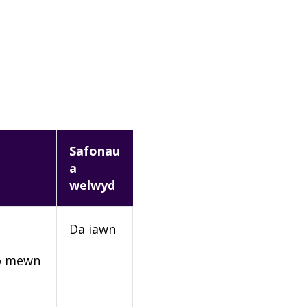
Safonau
a
welwyd
Da iawn
rio mewn