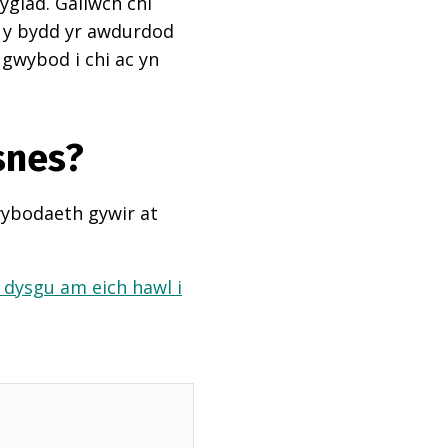
ygiad. Gallwch chi
ai y bydd yr awdurdod
 gwybod i chi ac yn
snes?
wybodaeth gywir at
a dysgu am eich hawl i