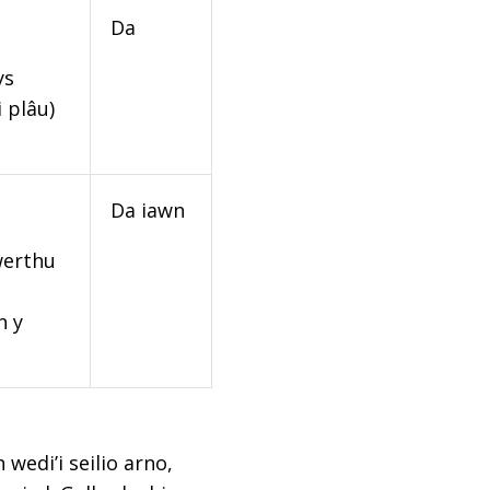
Da
ys
 plâu)
Da iawn
werthu
n y
edi’i seilio arno,