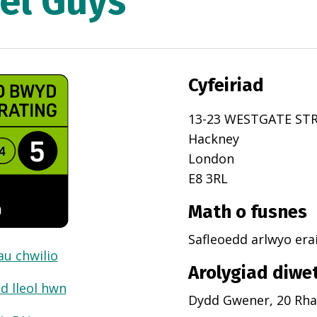
el Guys
Cyfeiriad
13-23 WESTGATE ST
Hackney
London
E8 3RL
Math o fusnes
Safleoedd arlwyo erai
dau chwilio
Arolygiad diwe
d lleol hwn
Dydd Gwener, 20 Rha