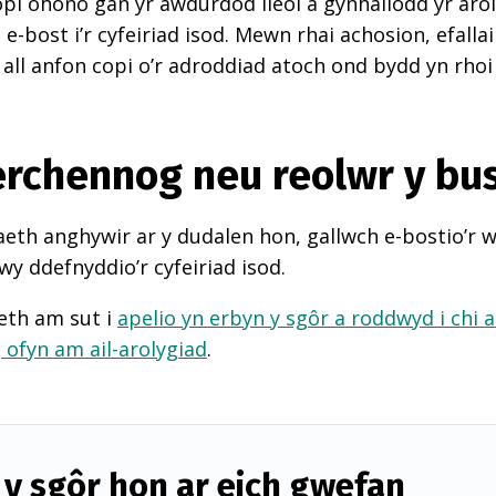
pi ohono gan yr awdurdod lleol a gynhaliodd yr arol
-bost i’r cyfeiriad isod. Mewn rhai achosion, efall
 all anfon copi o’r adroddiad atoch ond bydd yn rhoi
perchennog neu reolwr y bu
th anghywir ar y dudalen hon, gallwch e-bostio’r 
wy ddefnyddio’r cyfeiriad isod.
eth am sut i
apelio yn erbyn y sgôr a roddwyd i chi 
d
ofyn am ail-arolygiad
.
y sgôr hon ar eich gwefan