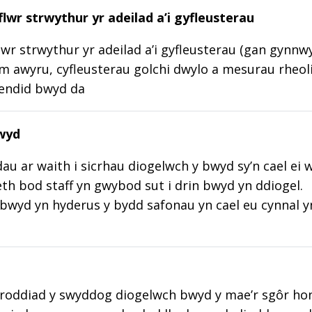
lwr strwythur yr adeilad a’i gyfleusterau
wr strwythur yr adeilad a’i gyfleusterau (gan gynnw
m awyru, cyfleusterau golchi dwylo a mesurau rheoli
lendid bwyd da
wyd
au ar waith i sicrhau diogelwch y bwyd sy’n cael ei 
aeth bod staff yn gwybod sut i drin bwyd yn ddiogel.
wyd yn hyderus y bydd safonau yn cael eu cynnal y
roddiad y swyddog diogelwch bwyd y mae’r sgôr hon w