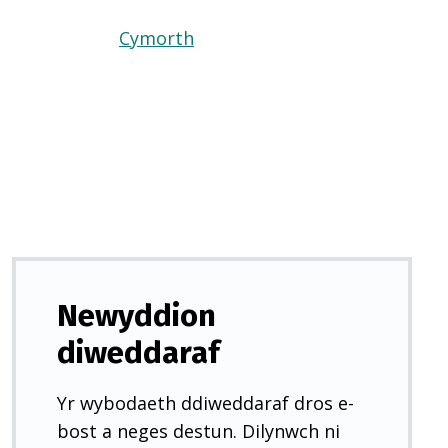
Cymorth
(Yn
agor
mewn
tab
newydd)
Newyddion
diweddaraf
Yr wybodaeth ddiweddaraf dros e-
bost a neges destun. Dilynwch ni