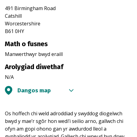
491 Birmingham Road
Catshill
Worcestershire
B61 0HY
Math o fusnes
Manwerthwyr bwyd eraill
Arolygiad diwethaf
N/A
Dangos map
Os hoffech chi weld adroddiad y swyddog diogelwch
bwyd y mae’r sgôr hon wedi’i seilio arno, gallwch chi
ofyn am gopi ohono gan yr awdurdod lleol a
gynhaliodd yr arolygiad. Gallwch chi wneud hyn drwy