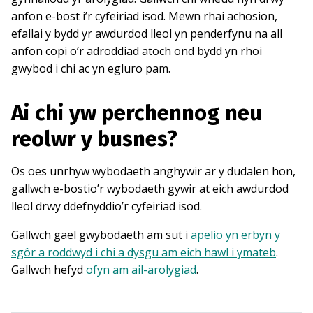
anfon e-bost i’r cyfeiriad isod. Mewn rhai achosion,
efallai y bydd yr awdurdod lleol yn penderfynu na all
anfon copi o’r adroddiad atoch ond bydd yn rhoi
gwybod i chi ac yn egluro pam.
Ai chi yw perchennog neu
reolwr y busnes?
Os oes unrhyw wybodaeth anghywir ar y dudalen hon,
gallwch e-bostio’r wybodaeth gywir at eich awdurdod
lleol drwy ddefnyddio’r cyfeiriad isod.
Gallwch gael gwybodaeth am sut i
apelio yn erbyn y
sgôr a roddwyd i chi a dysgu am eich hawl i ymateb
.
Gallwch hefyd
ofyn am ail-arolygiad
.