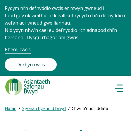
Rydym ni’n defnyddio cwcis er mwyn gwneud i
food.gov.uk weithio, i ddeall sut rydych chi’n defnyddio’r
wefan ac i wneud gwelliannau.
Nid ydyn nhw’n cael eu defnyddio i’ch adnabod chi’n
bersonol.
Dysgu rhagor am gwcis
Rheoli cwcis
Derbyn cwcis
Food
Standards
Dewisl
Llywio
Agency
-
Expand
Hafan
Sgoriau hylendid bwyd
Chwillo'r holl ddata
Frontpage
Breadcrumb
breadcrumb
navigation