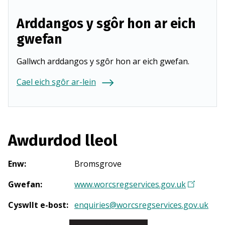
Arddangos y sgôr hon ar eich
gwefan
Gallwch arddangos y sgôr hon ar eich gwefan.
Cael eich sgôr ar-lein
Awdurdod lleol
Enw
:
Bromsgrove
Gwefan
:
www.worcsregservices.gov.uk
(
Y
Cyswllt e-bost
:
enquiries@worcsregservices.gov.uk
n
a