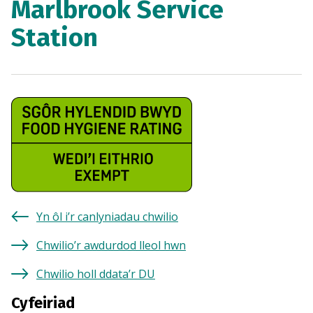
Marlbrook Service
Station
Yn ôl i’r canlyniadau chwilio
Chwilio’r awdurdod lleol hwn
Chwilio holl ddata’r DU
Cyfeiriad