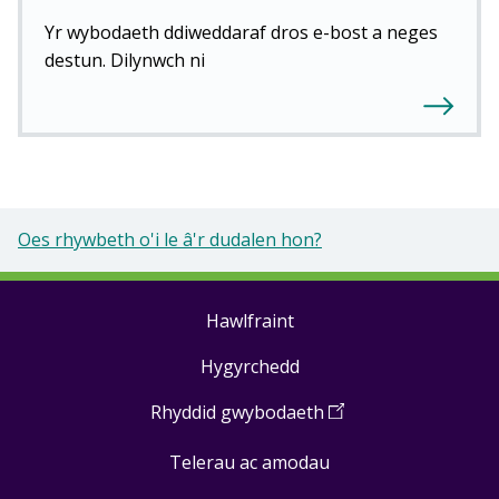
Yr wybodaeth ddiweddaraf dros e-bost a neges
destun. Dilynwch ni
Oes rhywbeth o'i le â'r dudalen hon?
Hawlfraint
Footer
Hygyrchedd
links
Rhyddid gwybodaeth
(
Open
in
Telerau ac amodau
a
new