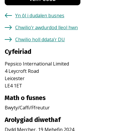
Yn ôl i dudalen busnes
Chwilio’r awdurdod lleol hwn
Chwilio holl ddata’r DU
Cyfeiriad
Pepsico International Limited
4 Leycroft Road
Leicester
LE4 1ET
Math o fusnes
Bwyty/Caffi/Ffreutur
Arolygiad diwethaf
Dydd Mercher, 19 Mehefin 2024