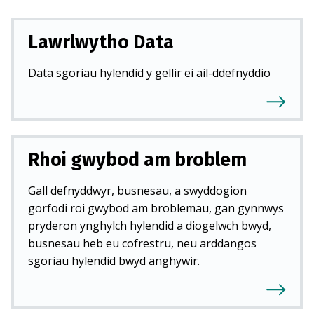
Lawrlwytho Data
Data sgoriau hylendid y gellir ei ail-ddefnyddio
Rhoi gwybod am broblem
Gall defnyddwyr, busnesau, a swyddogion
gorfodi roi gwybod am broblemau, gan gynnwys
pryderon ynghylch hylendid a diogelwch bwyd,
busnesau heb eu cofrestru, neu arddangos
sgoriau hylendid bwyd anghywir.