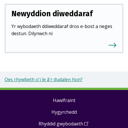
Newyddion diweddaraf
Yr wybodaeth ddiweddaraf dros e-bost a neges
destun. Dilynwch ni
Oes rhywbeth o'i le â'r dudalen hon?
Hawlfraint
Footer
Hygyrchedd
links
Rhyddid gwybodaeth
(
Open