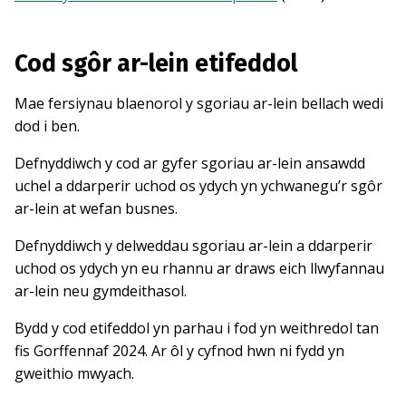
Cod sgôr ar-lein etifeddol
Mae fersiynau blaenorol y sgoriau ar-lein bellach wedi
dod i ben.
Defnyddiwch y cod ar gyfer sgoriau ar-lein ansawdd
uchel a ddarperir uchod os ydych yn ychwanegu’r sgôr
ar-lein at wefan busnes.
Defnyddiwch y delweddau sgoriau ar-lein a ddarperir
uchod os ydych yn eu rhannu ar draws eich llwyfannau
ar-lein neu gymdeithasol.
Bydd y cod etifeddol yn parhau i fod yn weithredol tan
fis Gorffennaf 2024. Ar ôl y cyfnod hwn ni fydd yn
gweithio mwyach.