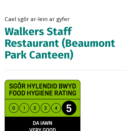
bre
navi
Cael sgôr ar-lein ar gyfer
Walkers Staff
Restaurant (Beaumont
Park Canteen)