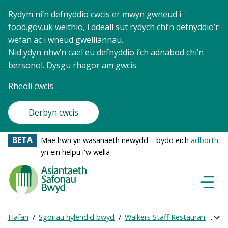
Rydym ni’n defnyddio cwcis er mwyn gwneud i
food.gov.uk weithio, i ddeall sut rydych chi’n defnyddio’r
wefan ac i wneud gwelliannau.
Nid ydyn nhw’n cael eu defnyddio i’ch adnabod chi’n
bersonol.
Dysgu rhagor am gwcis
Rheoli cwcis
Derbyn cwcis
BETA
Mae hwn yn wasanaeth newydd – bydd eich
adborth
yn ein helpu i'w wella
Food
Standards
Dewisl
Llywio
Agency
-
Hafan
Sgoriau hylendid bwyd
Walkers Staff Restaurant (Be
Exp
Frontpage
Breadcrumb