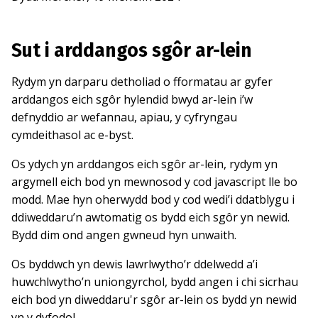
Sut i arddangos sgôr ar-lein
Rydym yn darparu detholiad o fformatau ar gyfer
arddangos eich sgôr hylendid bwyd ar-lein i’w
defnyddio ar wefannau, apiau, y cyfryngau
cymdeithasol ac e-byst.
Os ydych yn arddangos eich sgôr ar-lein, rydym yn
argymell eich bod yn mewnosod y cod javascript lle bo
modd. Mae hyn oherwydd bod y cod wedi’i ddatblygu i
ddiweddaru’n awtomatig os bydd eich sgôr yn newid.
Bydd dim ond angen gwneud hyn unwaith.
Os byddwch yn dewis lawrlwytho’r ddelwedd a’i
huwchlwytho’n uniongyrchol, bydd angen i chi sicrhau
eich bod yn diweddaru'r sgôr ar-lein os bydd yn newid
yn y dyfodol.