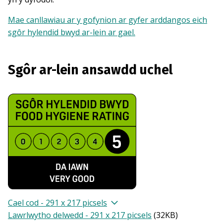
Mae canllawiau ar y gofynion ar gyfer arddangos eich
sgôr hylendid bwyd ar-lein ar gael.
Sgôr ar-lein ansawdd uchel
Cael cod - 291 x 217 picsels
Lawrlwytho delwedd - 291 x 217 picsels
(
32KB
)