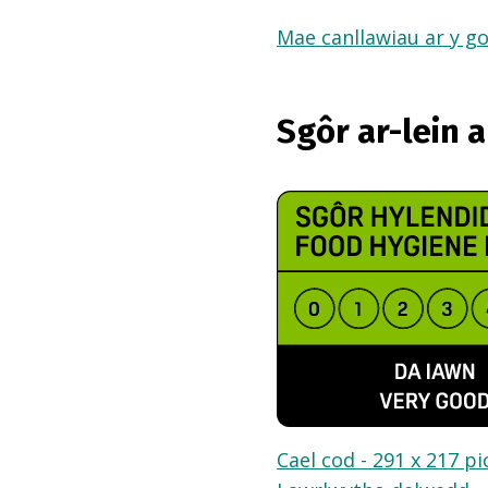
Mae canllawiau ar y go
Sgôr ar-lein 
Cael cod - 291 x 217 pi