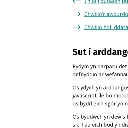
Yn ôl i dudalen b
Chwilio’r awdurdo
Chwilio holl ddat
Sut i arddang
Rydym yn darparu deth
defnyddio ar wefannau,
Os ydych yn arddangos
javascript lle bo mod
os bydd eich sgôr yn 
Os byddwch yn dewis l
sicrhau eich bod yn di