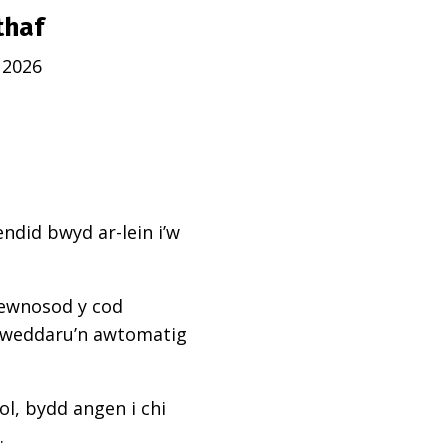
thaf
 2026
ndid bwyd ar-lein i’w
mewnosod y cod
diweddaru’n awtomatig
l, bydd angen i chi
.