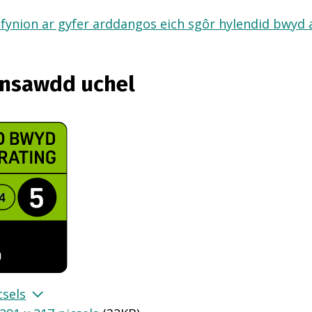
fynion ar gyfer arddangos eich sgôr hylendid bwyd ar
ansawdd uchel
csels