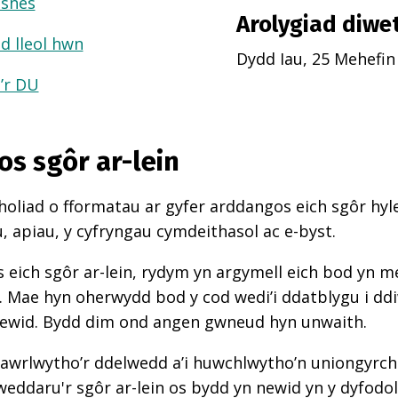
usnes
Arolygiad diwe
d lleol hwn
Dydd Iau, 25 Mehefin
a’r DU
os sgôr ar-lein
oliad o fformatau ar gyfer arddangos eich sgôr hyle
 apiau, y cyfryngau cymdeithasol ac e-byst.
 eich sgôr ar-lein, rydym yn argymell eich bod yn 
d. Mae hyn oherwydd bod y cod wedi’i ddatblygu i d
newid. Bydd dim ond angen gwneud hyn unwaith.
awrlwytho’r ddelwedd a’i huwchlwytho’n uniongyrcho
weddaru'r sgôr ar-lein os bydd yn newid yn y dyfodol