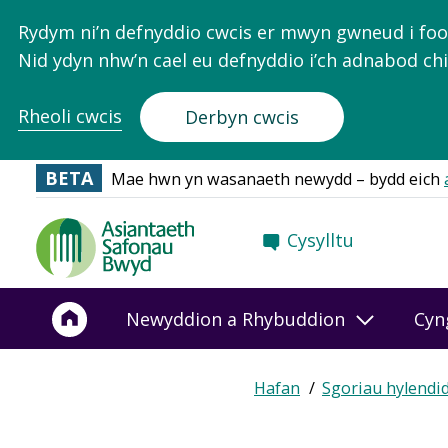
Rydym ni’n defnyddio cwcis er mwyn gwneud i food.
Nid ydyn nhw’n cael eu defnyddio i’ch adnabod chi
Rheoli cwcis
Derbyn cwcis
BETA
Mae hwn yn wasanaeth newydd – bydd eich
Food
Cysylltu
Standards
Agency
-
Newyddion a Rhybuddion
Cyn
Frontpage
Expand
Hafan
Sgoriau hylendi
Breadcrumb
breadcrumb
navigation