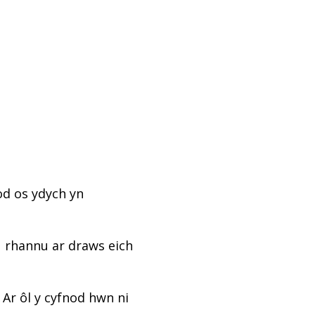
od os ydych yn
u rhannu ar draws eich
 Ar ôl y cyfnod hwn ni