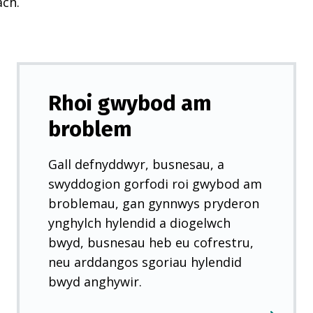
ach.
Rhoi gwybod am
broblem
Gall defnyddwyr, busnesau, a
swyddogion gorfodi roi gwybod am
broblemau, gan gynnwys pryderon
ynghylch hylendid a diogelwch
bwyd, busnesau heb eu cofrestru,
neu arddangos sgoriau hylendid
bwyd anghywir.