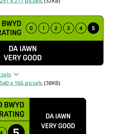
291 x 217 picsels
(
32KB
)
csels
540 x 166 picsels
(
38KB
)