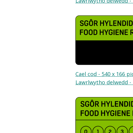
Lawrlwytho delwedd - 
Cael cod - 540 x 166 pi
Lawrlwytho delwedd - 