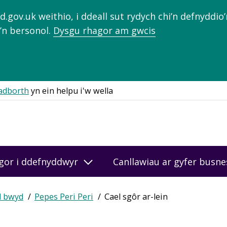
gov.uk weithio, i ddeall sut rydych chi’n defnyddio
’n bersonol.
Dysgu rhagor am gwcis
adborth
yn ein helpu i'w wella
gor i ddefnyddwyr
Canllawiau ar gyfer busn
d bwyd
Pepes Peri Peri
Cael sgôr ar-lein