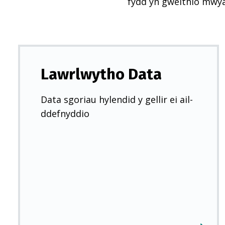
fydd yn gweithio mwy
Lawrlwytho Data
Data sgoriau hylendid y gellir ei ail-
ddefnyddio