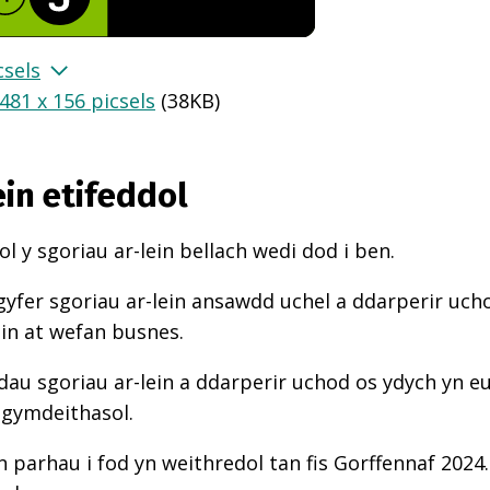
csels
481 x 156 picsels
(
38KB
)
ein etifeddol
l y sgoriau ar-lein bellach wedi dod i ben.
gyfer sgoriau ar-lein ansawdd uchel a ddarperir uch
ein at wefan busnes.
au sgoriau ar-lein a ddarperir uchod os ydych yn e
 gymdeithasol.
n parhau i fod yn weithredol tan fis Gorffennaf 2024.