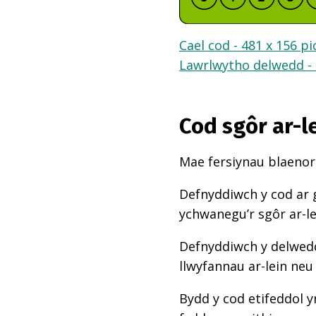
Cael cod - 481 x 156 pi
Lawrlwytho delwedd - 
Cod sgôr ar-l
Mae fersiynau blaenoro
Defnyddiwch y cod ar 
ychwanegu’r sgôr ar-l
Defnyddiwch y delwedd
llwyfannau ar-lein neu
Bydd y cod etifeddol y