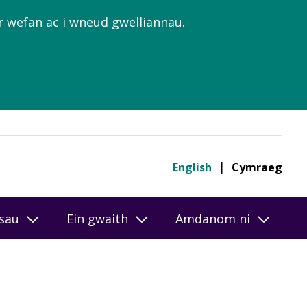
’r wefan ac i wneud gwelliannau.
English
Cymraeg
esau
Ein gwaith
Amdanom ni