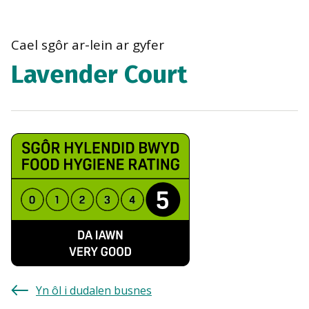
bre
navi
Cael sgôr ar-lein ar gyfer
Lavender Court
Yn ôl i dudalen busnes