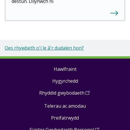
destun. Dilynwch ni
Oes rhywbeth o'i le â'r dudalen hon?
Hawlfraint
Footer
Hygyrchedd
links
Rhyddid gwybodaeth
(
Open
in
Telerau ac amodau
a
new
Preifatrwydd
window
)
Siarter Gwybodaeth Bersonol
(
Open