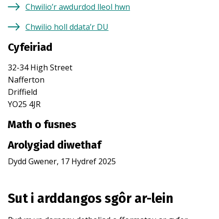
Chwilio’r awdurdod lleol hwn
Chwilio holl ddata’r DU
Cyfeiriad
32-34 High Street
Nafferton
Driffield
YO25 4JR
Math o fusnes
Arolygiad diwethaf
Dydd Gwener, 17 Hydref 2025
Sut i arddangos sgôr ar-lein