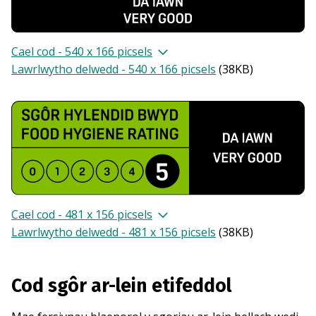
Cael cod - 540 x 166 picsels
Lawrlwytho delwedd - 540 x 166 picsels
(
38KB
)
Cael cod - 481 x 156 picsels
Lawrlwytho delwedd - 481 x 156 picsels
(
38KB
)
Cod sgôr ar-lein etifeddol