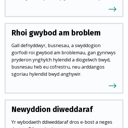
Rhoi gwybod am broblem
Gall defnyddwyr, busnesau, a swyddogion
gorfodi roi gwybod am broblemau, gan gynnwys
pryderon ynghylch hylendid a diogelwch bwyd,
busnesau heb eu cofrestru, neu arddangos
sgoriau hylendid bwyd anghywir.
Newyddion diweddaraf
Yr wybodaeth ddiweddaraf dros e-bost a neges