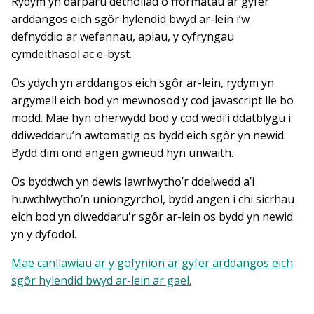
Rydym yn darparu detholiad o fformatau ar gyfer
arddangos eich sgôr hylendid bwyd ar-lein i’w
defnyddio ar wefannau, apiau, y cyfryngau
cymdeithasol ac e-byst.
Os ydych yn arddangos eich sgôr ar-lein, rydym yn
argymell eich bod yn mewnosod y cod javascript lle bo
modd. Mae hyn oherwydd bod y cod wedi’i ddatblygu i
ddiweddaru’n awtomatig os bydd eich sgôr yn newid.
Bydd dim ond angen gwneud hyn unwaith.
Os byddwch yn dewis lawrlwytho’r ddelwedd a’i
huwchlwytho’n uniongyrchol, bydd angen i chi sicrhau
eich bod yn diweddaru'r sgôr ar-lein os bydd yn newid
yn y dyfodol.
Mae canllawiau ar y gofynion ar gyfer arddangos eich
sgôr hylendid bwyd ar-lein ar gael.