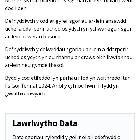
Mae fersiynau blaenorol y sgoriau ar-lein bellach wedi
dod i ben.
Defnyddiwch y cod ar gyfer sgoriau ar-lein ansawdd
uchel a ddarperir uchod os ydych yn ychwanegu’r sgôr
ar-lein at wefan busnes.
Defnyddiwch y delweddau sgoriau ar-lein a ddarperir
uchod os ydych yn eu rhannu ar draws eich llwyfannau
ar-lein neu gymdeithasol.
Bydd y cod etifeddol yn parhau i fod yn weithredol tan
fis Gorffennaf 2024. Ar ôl y cyfnod hwn ni fydd yn
gweithio mwyach.
Lawrlwytho Data
Data sgoriau hylendid y gellir ei ail-ddefnyddio