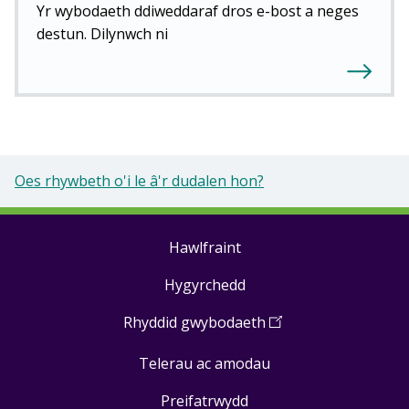
Yr wybodaeth ddiweddaraf dros e-bost a neges
destun. Dilynwch ni
Oes rhywbeth o'i le â'r dudalen hon?
Hawlfraint
Footer
Hygyrchedd
links
Rhyddid gwybodaeth
(
Open
in
Telerau ac amodau
a
new
Preifatrwydd