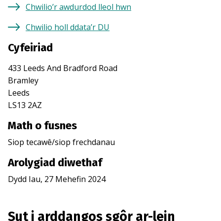
Chwilio’r awdurdod lleol hwn
Chwilio holl ddata’r DU
Cyfeiriad
433 Leeds And Bradford Road
Bramley
Leeds
LS13 2AZ
Math o fusnes
Siop tecawê/siop frechdanau
Arolygiad diwethaf
Dydd Iau, 27 Mehefin 2024
Sut i arddangos sgôr ar-lein