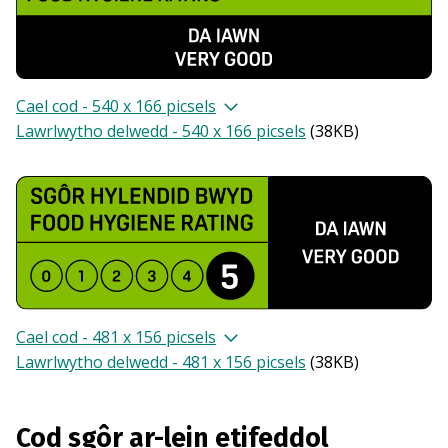
Cael cod - 540 x 166 picsels
Lawrlwytho delwedd - 540 x 166 picsels
(
38KB
)
Cael cod - 481 x 156 picsels
Lawrlwytho delwedd - 481 x 156 picsels
(
38KB
)
Cod sgôr ar-lein etifeddol