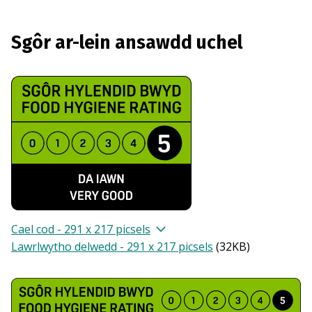
Sgôr ar-lein ansawdd uchel
Cael cod - 291 x 217 picsels
Lawrlwytho delwedd - 291 x 217 picsels
(
32KB
)