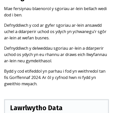
Mae fersiynau blaenorol y sgoriau ar-lein bellach wedi
dod i ben.
Defnyddiwch y cod ar gyfer sgoriau ar-lein ansawdd
uchel a ddarperir uchod os ydych yn ychwanegu’r sgôr
ar-lein at wefan busnes.
Defnyddiwch y delweddau sgoriau ar-lein a ddarperir
uchod os ydych yn eu rhannu ar draws eich llwyfannau
ar-lein neu gymdeithasol.
Bydd y cod etifeddol yn parhau i fod yn weithredol tan
fis Gorffennaf 2024. Ar ôl y cyfnod hwn ni fydd yn
gweithio mwyach.
Lawrlwytho Data