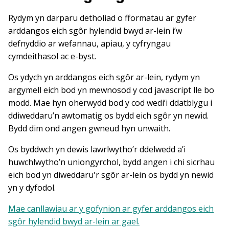
Rydym yn darparu detholiad o fformatau ar gyfer
arddangos eich sgôr hylendid bwyd ar-lein i’w
defnyddio ar wefannau, apiau, y cyfryngau
cymdeithasol ac e-byst.
Os ydych yn arddangos eich sgôr ar-lein, rydym yn
argymell eich bod yn mewnosod y cod javascript lle bo
modd. Mae hyn oherwydd bod y cod wedi’i ddatblygu i
ddiweddaru’n awtomatig os bydd eich sgôr yn newid.
Bydd dim ond angen gwneud hyn unwaith.
Os byddwch yn dewis lawrlwytho’r ddelwedd a’i
huwchlwytho’n uniongyrchol, bydd angen i chi sicrhau
eich bod yn diweddaru'r sgôr ar-lein os bydd yn newid
yn y dyfodol.
Mae canllawiau ar y gofynion ar gyfer arddangos eich
sgôr hylendid bwyd ar-lein ar gael.