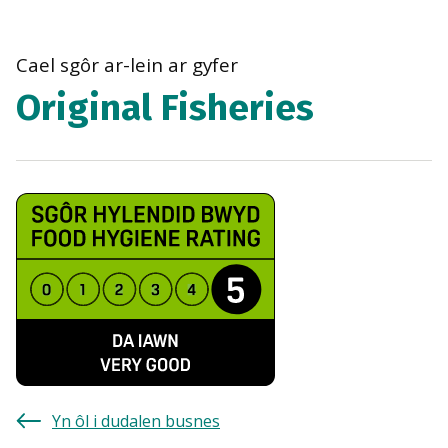
bre
navi
Cael sgôr ar-lein ar gyfer
Original Fisheries
Yn ôl i dudalen busnes