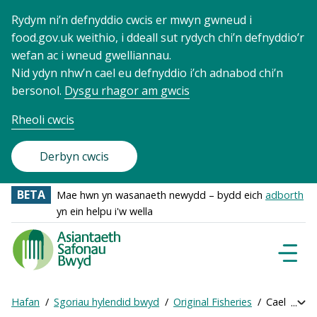
Rydym ni’n defnyddio cwcis er mwyn gwneud i
food.gov.uk weithio, i ddeall sut rydych chi’n defnyddio’r
wefan ac i wneud gwelliannau.
Nid ydyn nhw’n cael eu defnyddio i’ch adnabod chi’n
bersonol.
Dysgu rhagor am gwcis
Rheoli cwcis
Derbyn cwcis
BETA
Mae hwn yn wasanaeth newydd – bydd eich
adborth
yn ein helpu i'w wella
Food
Standards
Dewisl
Llywio
Agency
-
Hafan
Sgoriau hylendid bwyd
Original Fisheries
Cael sgôr a
Exp
Frontpage
Breadcrumb