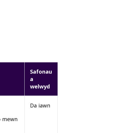
Safonau
a
welwyd
Da iawn
rio mewn