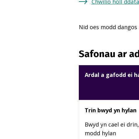
Chwilio holl ddat
Nid oes modd dangos m
Safonau ar ad
Ardal a gafodd ei 
Trin bwyd yn hylan
Bwyd yn cael ei drin,
modd hylan