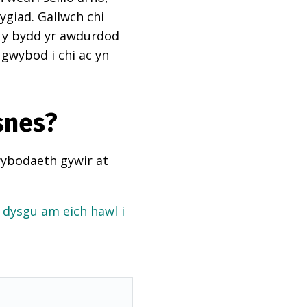
ygiad. Gallwch chi
ai y bydd yr awdurdod
 gwybod i chi ac yn
snes?
wybodaeth gywir at
a dysgu am eich hawl i