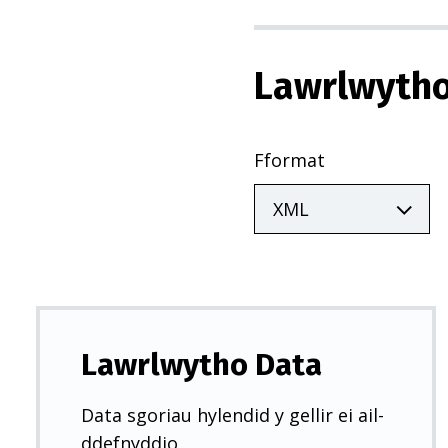
Lawrlwytho
Fformat
Lawrlwytho Data
Data sgoriau hylendid y gellir ei ail-
ddefnyddio