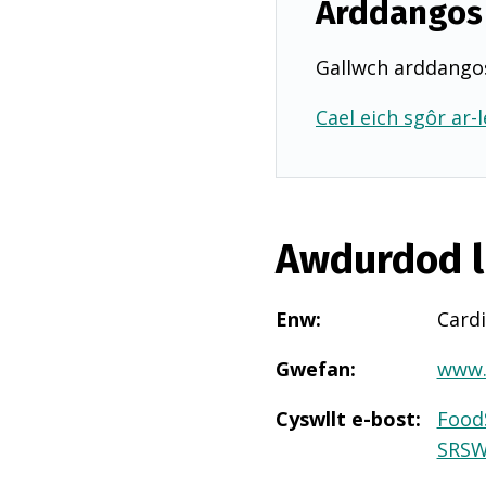
Arddangos 
Gallwch arddangos
Cael eich sgôr ar-l
Awdurdod l
Enw
:
Cardi
Gwefan
:
www.
Cyswllt e-bost
:
FoodS
SRSW