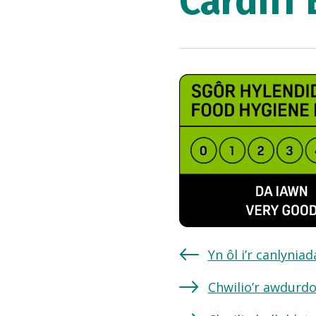
Cardiff
Yn ôl i’r canlynia
Chwilio’r awdurdo