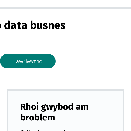
g
o
r
 data busnes
m
e
w
n
t
Lawrlwytho
a
b
n
e
w
Rhoi gwybod am
y
broblem
d
d