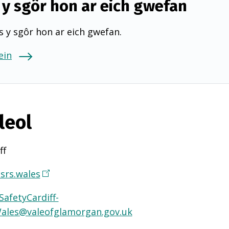
y sgôr hon ar eich gwefan
 y sgôr hon ar eich gwefan.
ein
leol
ff
srs.wales
(
Y
afetyCardiff-
n
ales@valeofglamorgan.gov.uk
a