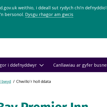
gov.uk weithio, i ddeall sut rydych chi’n defnyddio
’n bersonol.
Dysgu rhagor am gwcis
gor i ddefnyddwyr
Canllawiau ar gyfer busn
d bwyd
Chwillo'r holl ddata