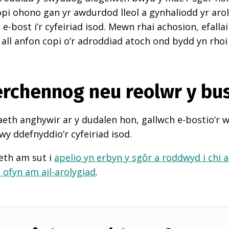
pi ohono gan yr awdurdod lleol a gynhaliodd yr arol
-bost i’r cyfeiriad isod. Mewn rhai achosion, efall
 all anfon copi o’r adroddiad atoch ond bydd yn rhoi
perchennog neu reolwr y bu
th anghywir ar y dudalen hon, gallwch e-bostio’r 
wy ddefnyddio’r cyfeiriad isod.
eth am sut i
apelio yn erbyn y sgôr a roddwyd i chi 
d
ofyn am ail-arolygiad
.