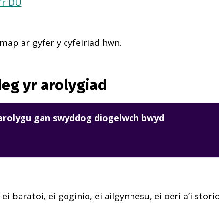
a’r DU
ap ar gyfer y cyfeiriad hwn.
eg yr arolygiad
harolygu gan swyddog diogelwch bwyd
 ei baratoi, ei goginio, ei ailgynhesu, ei oeri a’i sto