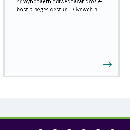
Yr wybodaeth ddiweddaraf dros e-
bost a neges destun. Dilynwch ni