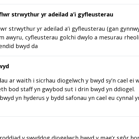
lwr strwythur yr adeilad a’i gyfleusterau
wr strwythur yr adeilad a’i gyfleusterau (gan gynnw
m awyru, cyfleusterau golchi dwylo a mesurau rheoli
lendid bwyd da
wyd
au ar waith i sicrhau diogelwch y bwyd sy’n cael ei 
aeth bod staff yn gwybod sut i drin bwyd yn ddiogel.
wyd yn hyderus y bydd safonau yn cael eu cynnal y
roddiad y swyddog diogelwch bwyd y mae’r sgôr hon w