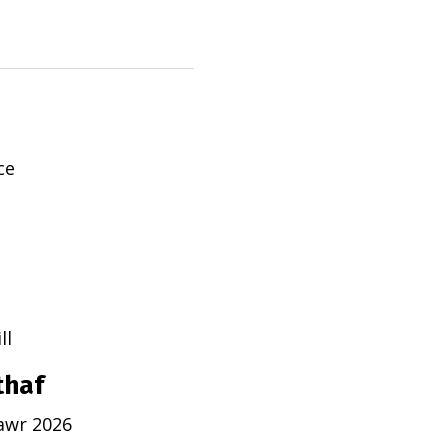
ce
ll
thaf
awr 2026