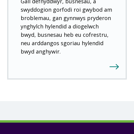
Gall defnyddwyr, busnesau, a
)
swyddogion gorfodi roi gwybod am
broblemau, gan gynnwys pryderon
ynghylch hylendid a diogelwch
bwyd, busnesau heb eu cofrestru,
neu arddangos sgoriau hylendid
bwyd anghywir.