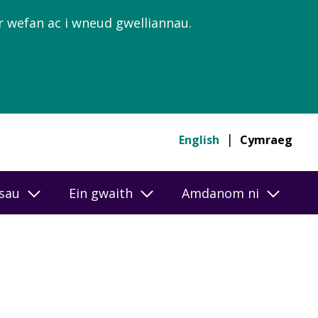
’r wefan ac i wneud gwelliannau.
English
Cymraeg
esau
Ein gwaith
Amdanom ni