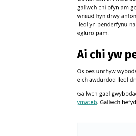
gallwch chi ofyn am go
wneud hyn drwy anfon e
lleol yn penderfynu na
egluro pam.
Ai chi yw 
Os oes unrhyw wybodae
eich awdurdod lleol dr
Gallwch gael gwyboda
ymateb
. Gallwch hefy