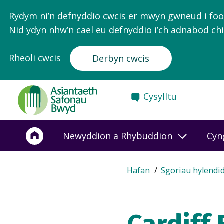
Rydym ni’n defnyddio cwcis er mwyn gwneud i food.
Nid ydyn nhw’n cael eu defnyddio i’ch adnabod chi
Rheoli cwcis
Derbyn cwcis
Food
Cysylltu
Standards
Agency
-
Newyddion a Rhybuddion
Cyn
Frontpage
Expand
Hafan
Sgoriau hylendi
Breadcrumb
breadcrumb
navigation