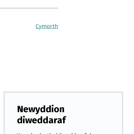
Cymorth
(Yn
agor
mewn
tab
newydd)
Newyddion
diweddaraf