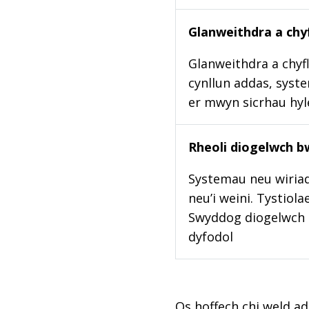
Glanweithdra a chyf
Glanweithdra a chyfl
cynllun addas, syste
er mwyn sicrhau hy
Rheoli diogelwch b
Systemau neu wiriad
neu’i weini. Tystiol
Swyddog diogelwch b
dyfodol
Os hoffech chi weld ad