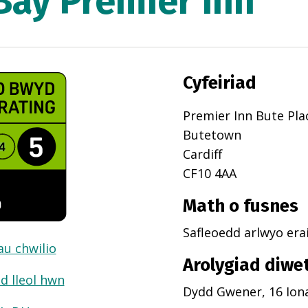
 Bay Premier Inn
Cyfeiriad
Premier Inn Bute Pla
Butetown
Cardiff
CF10 4AA
Math o fusnes
Safleoedd arlwyo erai
dau chwilio
Arolygiad diwe
d lleol hwn
Dydd Gwener, 16 Ion