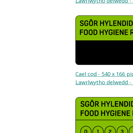
Lawrlwytho delwedd - 
Cael cod - 540 x 166 pi
Lawrlwytho delwedd - 