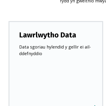
fydd yn gweithio mwy
Lawrlwytho Data
Data sgoriau hylendid y gellir ei ail-
ddefnyddio