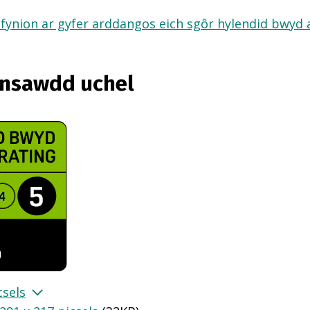
fynion ar gyfer arddangos eich sgôr hylendid bwyd ar
ansawdd uchel
csels