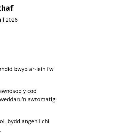
thaf
ll 2026
ndid bwyd ar-lein i’w
mewnosod y cod
diweddaru’n awtomatig
l, bydd angen i chi
.