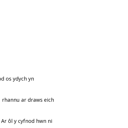
od os ydych yn
u rhannu ar draws eich
 Ar ôl y cyfnod hwn ni