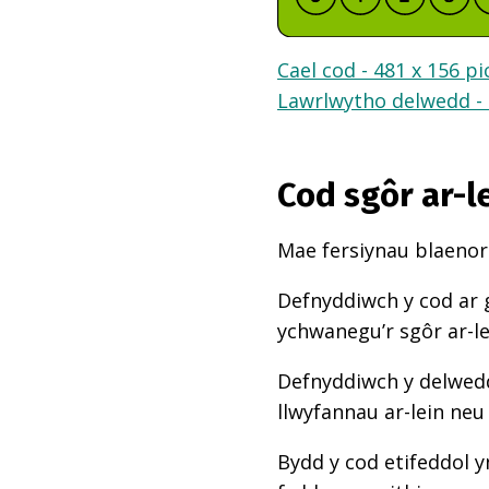
Cael cod - 481 x 156 pi
Lawrlwytho delwedd - 
Cod sgôr ar-l
Mae fersiynau blaenoro
Defnyddiwch y cod ar 
ychwanegu’r sgôr ar-l
Defnyddiwch y delwedd
llwyfannau ar-lein neu
Bydd y cod etifeddol y