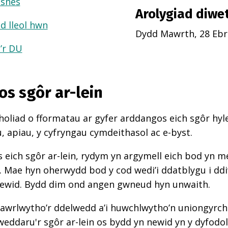
usnes
Arolygiad diwe
d lleol hwn
Dydd Mawrth, 28 Ebri
a’r DU
os sgôr ar-lein
oliad o fformatau ar gyfer arddangos eich sgôr hyle
 apiau, y cyfryngau cymdeithasol ac e-byst.
 eich sgôr ar-lein, rydym yn argymell eich bod yn 
d. Mae hyn oherwydd bod y cod wedi’i ddatblygu i d
newid. Bydd dim ond angen gwneud hyn unwaith.
awrlwytho’r ddelwedd a’i huwchlwytho’n uniongyrcho
weddaru'r sgôr ar-lein os bydd yn newid yn y dyfodol