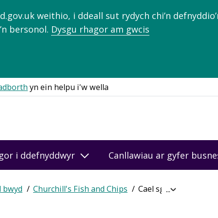
gov.uk weithio, i ddeall sut rydych chi’n defnyddio
’n bersonol.
Dysgu rhagor am gwcis
adborth
yn ein helpu i'w wella
gor i ddefnyddwyr
Canllawiau ar gyfer busn
d bwyd
Churchill's Fish and Chips
Cael sgôr ar-lein
Expand
breadcrumb
navigation