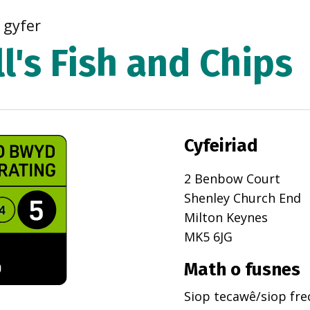
r gyfer
l's Fish and Chips
Cyfeiriad
2 Benbow Court
Shenley Church End
Milton Keynes
MK5 6JG
Math o fusnes
Siop tecawê/siop fr