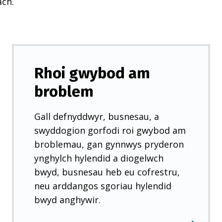
ach.
Rhoi gwybod am
broblem
Gall defnyddwyr, busnesau, a
swyddogion gorfodi roi gwybod am
broblemau, gan gynnwys pryderon
ynghylch hylendid a diogelwch
bwyd, busnesau heb eu cofrestru,
neu arddangos sgoriau hylendid
bwyd anghywir.