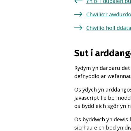
Yn ôl i dudalen b
Chwilio’r awdurdo
Chwilio holl ddat
Sut i arddang
Rydym yn darparu deth
defnyddio ar wefannau,
Os ydych yn arddangos
javascript lle bo mod
os bydd eich sgôr yn 
Os byddwch yn dewis l
sicrhau eich bod yn di