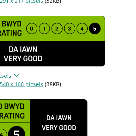
291 x 217 picsels
(
32KB
)
csels
540 x 166 picsels
(
38KB
)