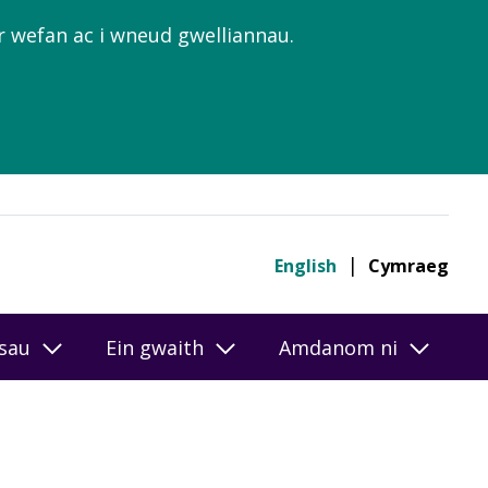
’r wefan ac i wneud gwelliannau.
English
Cymraeg
esau
Ein gwaith
Amdanom ni