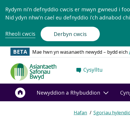
Rydym ni’n defnyddio cwcis er mwyn gwneud i food.
Nid ydyn nhw’n cael eu defnyddio i’ch adnabod chi
Rheoli cwcis
Derbyn cwcis
BETA
Mae hwn yn wasanaeth newydd – bydd eich
Food
Cysylltu
Standards
Agency
-
Newyddion a Rhybuddion
Cyn
Frontpage
Hafan
Sgoriau hylendi
Breadcrumb