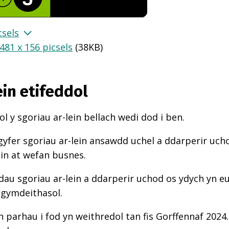
csels
481 x 156 picsels
(
38KB
)
ein etifeddol
l y sgoriau ar-lein bellach wedi dod i ben.
gyfer sgoriau ar-lein ansawdd uchel a ddarperir uch
ein at wefan busnes.
au sgoriau ar-lein a ddarperir uchod os ydych yn e
 gymdeithasol.
n parhau i fod yn weithredol tan fis Gorffennaf 2024.