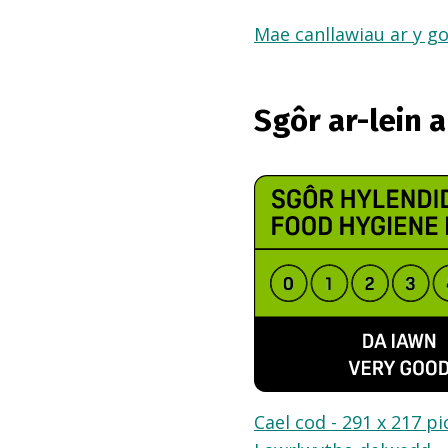
Mae canllawiau ar y go
Sgôr ar-lein 
Cael cod - 291 x 217 pi