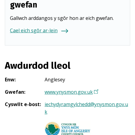
gwefan
Gallwch arddangos y sgôr hon ar eich gwefan.
Cael eich sgôr ar-lein
Awdurdod lleol
Enw
:
Anglesey
Gwefan
:
www.ynysmon.gov.uk
(
Y
Cyswllt e-bost
:
iechydyramgylchedd@ynysmon.gov.u
n
k
a
g
o