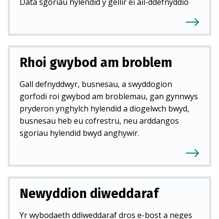
Data sgoriau hylendid y gellir ei ail-ddefnyddio
Rhoi gwybod am broblem
Gall defnyddwyr, busnesau, a swyddogion
gorfodi roi gwybod am broblemau, gan gynnwys
pryderon ynghylch hylendid a diogelwch bwyd,
busnesau heb eu cofrestru, neu arddangos
sgoriau hylendid bwyd anghywir.
Newyddion diweddaraf
Yr wybodaeth ddiweddaraf dros e-bost a neges