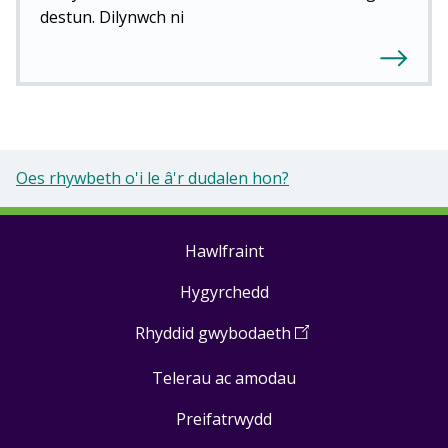
destun. Dilynwch ni
Oes rhywbeth o'i le â'r dudalen hon?
Hawlfraint
Footer
Hygyrchedd
links
Rhyddid gwybodaeth
(
Open
in
Telerau ac amodau
a
new
Preifatrwydd
window
)