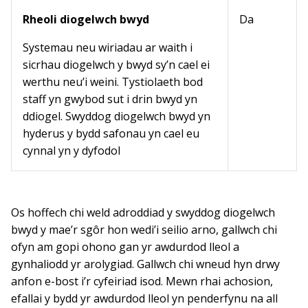
Rheoli diogelwch bwyd
Da
Systemau neu wiriadau ar waith i
sicrhau diogelwch y bwyd sy’n cael ei
werthu neu’i weini. Tystiolaeth bod
staff yn gwybod sut i drin bwyd yn
ddiogel. Swyddog diogelwch bwyd yn
hyderus y bydd safonau yn cael eu
cynnal yn y dyfodol
Os hoffech chi weld adroddiad y swyddog diogelwch
bwyd y mae’r sgôr hon wedi’i seilio arno, gallwch chi
ofyn am gopi ohono gan yr awdurdod lleol a
gynhaliodd yr arolygiad. Gallwch chi wneud hyn drwy
anfon e-bost i’r cyfeiriad isod. Mewn rhai achosion,
efallai y bydd yr awdurdod lleol yn penderfynu na all