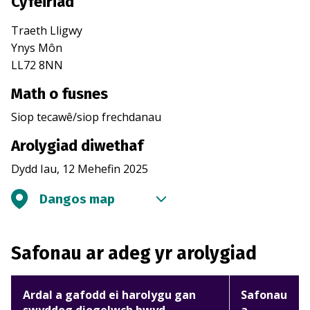
Cyfeiriad
Traeth Lligwy
Ynys Môn
LL72 8NN
Math o fusnes
Siop tecawê/siop frechdanau
Arolygiad diwethaf
Dydd Iau, 12 Mehefin 2025
Dangos map
Safonau ar adeg yr arolygiad
Ardal a gafodd ei harolygu gan
Safonau