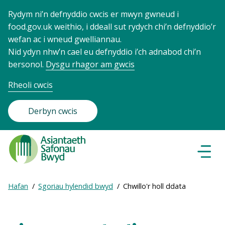
Rydym ni’n defnyddio cwcis er mwyn gwneud i
food.gov.uk weithio, i ddeall sut rydych chi’n defnyddio’r
wefan ac i wneud gwelliannau.
Nid ydyn nhw’n cael eu defnyddio i’ch adnabod chi’n
bersonol.
Dysgu rhagor am gwcis
Rheoli cwcis
Derbyn cwcis
Food
Standards
Dewisl
Llywio
Agency
-
Expand
Hafan
Sgoriau hylendid bwyd
Chwillo'r holl ddata
Frontpage
Breadcrumb
breadcrumb
navigation