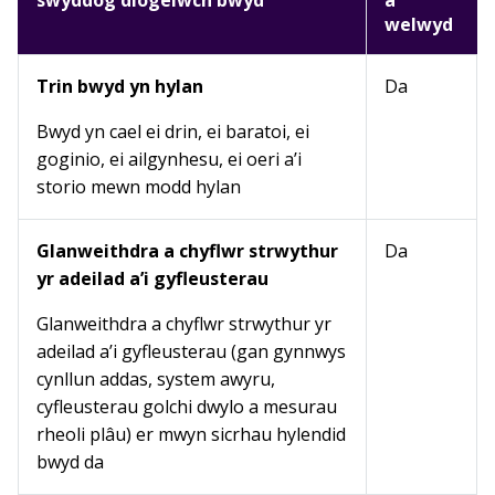
swyddog diogelwch bwyd
a
welwyd
Trin bwyd yn hylan
Da
Bwyd yn cael ei drin, ei baratoi, ei
goginio, ei ailgynhesu, ei oeri a’i
storio mewn modd hylan
Glanweithdra a chyflwr strwythur
Da
yr adeilad a’i gyfleusterau
Glanweithdra a chyflwr strwythur yr
adeilad a’i gyfleusterau (gan gynnwys
cynllun addas, system awyru,
cyfleusterau golchi dwylo a mesurau
rheoli plâu) er mwyn sicrhau hylendid
bwyd da