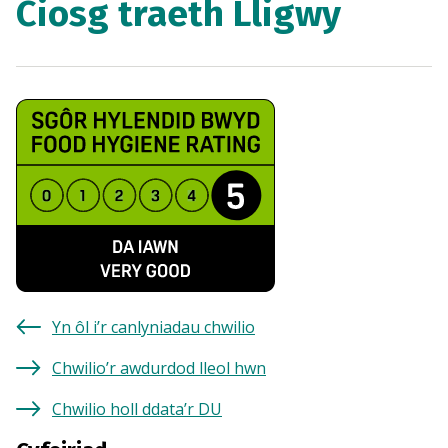
Ciosg traeth Lligwy
Yn ôl i’r canlyniadau chwilio
Chwilio’r awdurdod lleol hwn
Chwilio holl ddata’r DU