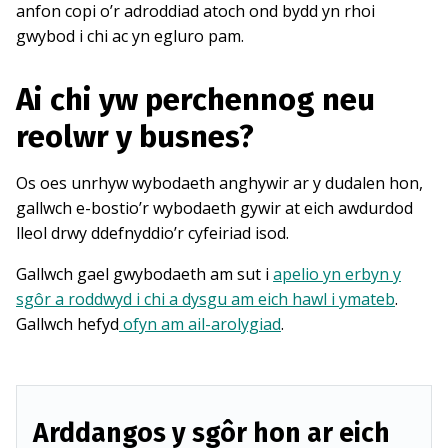
anfon copi o’r adroddiad atoch ond bydd yn rhoi
gwybod i chi ac yn egluro pam.
Ai chi yw perchennog neu
reolwr y busnes?
Os oes unrhyw wybodaeth anghywir ar y dudalen hon,
gallwch e-bostio’r wybodaeth gywir at eich awdurdod
lleol drwy ddefnyddio’r cyfeiriad isod.
Gallwch gael gwybodaeth am sut i
apelio yn erbyn y
sgôr a roddwyd i chi a dysgu am eich hawl i ymateb
.
Gallwch hefyd
ofyn am ail-arolygiad
.
Arddangos y sgôr hon ar eich