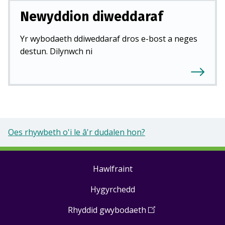
Newyddion diweddaraf
Yr wybodaeth ddiweddaraf dros e-bost a neges
destun. Dilynwch ni
Oes rhywbeth o'i le â'r dudalen hon?
Hawlfraint
Footer
Hygyrchedd
links
Rhyddid gwybodaeth
(
Open
in