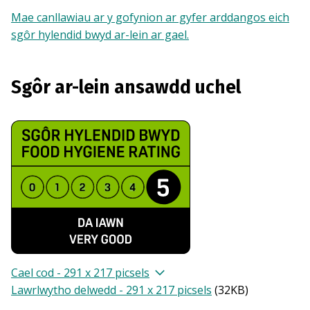
Mae canllawiau ar y gofynion ar gyfer arddangos eich
sgôr hylendid bwyd ar-lein ar gael.
Sgôr ar-lein ansawdd uchel
Cael cod - 291 x 217 picsels
Lawrlwytho delwedd - 291 x 217 picsels
(
32KB
)