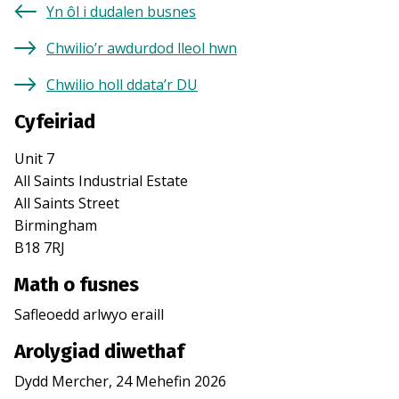
Yn ôl i dudalen busnes
Chwilio’r awdurdod lleol hwn
Chwilio holl ddata’r DU
Cyfeiriad
Unit 7
All Saints Industrial Estate
All Saints Street
Birmingham
B18 7RJ
Math o fusnes
Safleoedd arlwyo eraill
Arolygiad diwethaf
Dydd Mercher, 24 Mehefin 2026