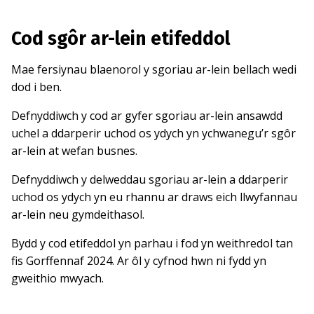
Cod sgôr ar-lein etifeddol
Mae fersiynau blaenorol y sgoriau ar-lein bellach wedi
dod i ben.
Defnyddiwch y cod ar gyfer sgoriau ar-lein ansawdd
uchel a ddarperir uchod os ydych yn ychwanegu’r sgôr
ar-lein at wefan busnes.
Defnyddiwch y delweddau sgoriau ar-lein a ddarperir
uchod os ydych yn eu rhannu ar draws eich llwyfannau
ar-lein neu gymdeithasol.
Bydd y cod etifeddol yn parhau i fod yn weithredol tan
fis Gorffennaf 2024. Ar ôl y cyfnod hwn ni fydd yn
gweithio mwyach.