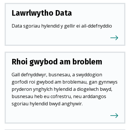
Lawrlwytho Data
Data sgoriau hylendid y gellir ei ail-ddefnyddio
Rhoi gwybod am broblem
Gall defnyddwyr, busnesau, a swyddogion
gorfodi roi gwybod am broblemau, gan gynnwys
pryderon ynghylch hylendid a diogelwch bwyd,
busnesau heb eu cofrestru, neu arddangos
sgoriau hylendid bwyd anghywir.