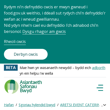
Rydym ni’n defnyddio cwcis er mwyn gwneud i
food.gov.uk weithio, i ddeall sut rydych chi’n defnyddio’r
wefan ac i wneud gwelliannau.
Nid ydyn nhw’n cael eu defnyddio i’ch adnabod chi’n
bersonol.
Dysgu rhagor am gwcis
Rheoli cwcis
Derbyn cwcis
BETA
Mae hwn yn wasanaeth newydd – bydd eich
adborth
yn ein helpu i'w wella
Food
Standards
Dewisl
Llywio
Agency
-
Hafan
Sgoriau hylendid bwyd
ARETSI EVENT CATERING LIM
Exp
Frontpage
Breadcrumb