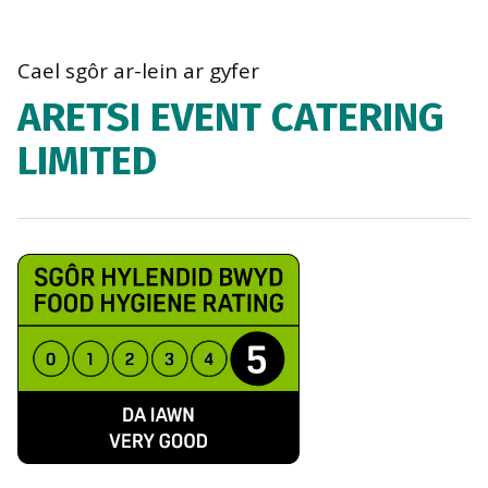
bre
navi
Cael sgôr ar-lein ar gyfer
ARETSI EVENT CATERING
LIMITED