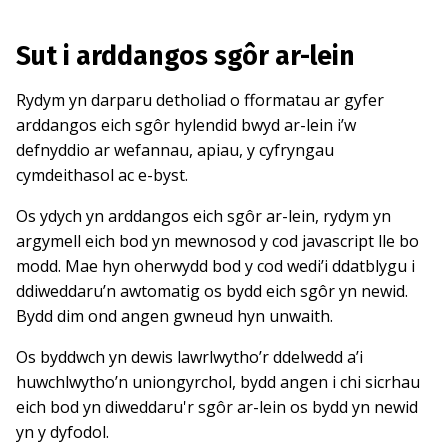
Sut i arddangos sgôr ar-lein
Rydym yn darparu detholiad o fformatau ar gyfer
arddangos eich sgôr hylendid bwyd ar-lein i’w
defnyddio ar wefannau, apiau, y cyfryngau
cymdeithasol ac e-byst.
Os ydych yn arddangos eich sgôr ar-lein, rydym yn
argymell eich bod yn mewnosod y cod javascript lle bo
modd. Mae hyn oherwydd bod y cod wedi’i ddatblygu i
ddiweddaru’n awtomatig os bydd eich sgôr yn newid.
Bydd dim ond angen gwneud hyn unwaith.
Os byddwch yn dewis lawrlwytho’r ddelwedd a’i
huwchlwytho’n uniongyrchol, bydd angen i chi sicrhau
eich bod yn diweddaru'r sgôr ar-lein os bydd yn newid
yn y dyfodol.