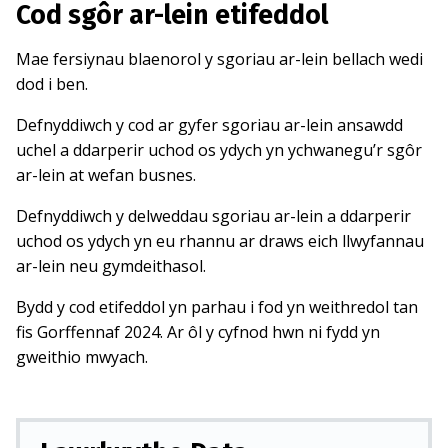
Cod sgôr ar-lein etifeddol
Mae fersiynau blaenorol y sgoriau ar-lein bellach wedi
dod i ben.
Defnyddiwch y cod ar gyfer sgoriau ar-lein ansawdd
uchel a ddarperir uchod os ydych yn ychwanegu’r sgôr
ar-lein at wefan busnes.
Defnyddiwch y delweddau sgoriau ar-lein a ddarperir
uchod os ydych yn eu rhannu ar draws eich llwyfannau
ar-lein neu gymdeithasol.
Bydd y cod etifeddol yn parhau i fod yn weithredol tan
fis Gorffennaf 2024. Ar ôl y cyfnod hwn ni fydd yn
gweithio mwyach.