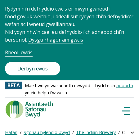
Rydym ni’n defnyddio cwcis er mwyn gwneud i
food.gov.uk weithio, i ddeall sut rydych chi’n defnyddio’r
wefan ac i wneud gwelliannau.
Nid ydyn nhw’n cael eu defnyddio i’ch adnabod chi’n
bersonol.
Dysgu rhagor am gwcis
Rheoli cwcis
Derbyn cwcis
BETA
Mae hwn yn wasanaeth newydd – bydd eich
adborth
yn ein helpu i'w wella
Food
Standards
Dewisl
Llywio
Agency
-
Hafan
Sgoriau hylendid bwyd
The Indian Brewery
Cael sgô
Exp
Frontpage
Breadcrumb