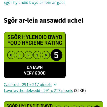
sgôr hylendid bwyd ar-lein ar gael.
Sgôr ar-lein ansawdd uchel
Cael cod - 291 x 217 picsels
Lawrlwytho delwedd - 291 x 217 picsels
(
32KB
)