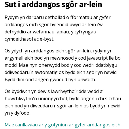
Sut i arddangos sgôr ar-lein
Rydym yn darparu detholiad o fformatau ar gyfer
arddangos eich sgôr hylendid bwyd ar-lein i’w
defnyddio ar wefannau, apiau, y cyfryngau
cymdeithasol ac e-byst.
Os ydych yn arddangos eich sgôr ar-lein, rydym yn
argymell eich bod yn mewnosod y cod javascript lle bo
modd. Mae hyn oherwydd bod y cod wedi’i ddatblygu i
ddiweddaru’n awtomatig os bydd eich sgôr yn newid.
Bydd dim ond angen gwneud hyn unwaith.
Os byddwch yn dewis lawrlwytho’r ddelwedd a’i
huwchlwytho’n uniongyrchol, bydd angen i chi sicrhau
eich bod yn diweddaru'r sgôr ar-lein os bydd yn newid
yn y dyfodol.
Mae canllawiau ar y gofynion ar gyfer arddangos eich