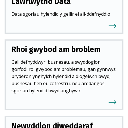
Lawrlwytho Data
Data sgoriau hylendid y gellir ei ail-ddefnyddio
Rhoi gwybod am broblem
Gall defnyddwyr, busnesau, a swyddogion
gorfodi roi gwybod am broblemau, gan gynnwys
pryderon ynghylch hylendid a diogelwch bwyd,
busnesau heb eu cofrestru, neu arddangos
sgoriau hylendid bwyd anghywir.
Newyddion diweddaraf