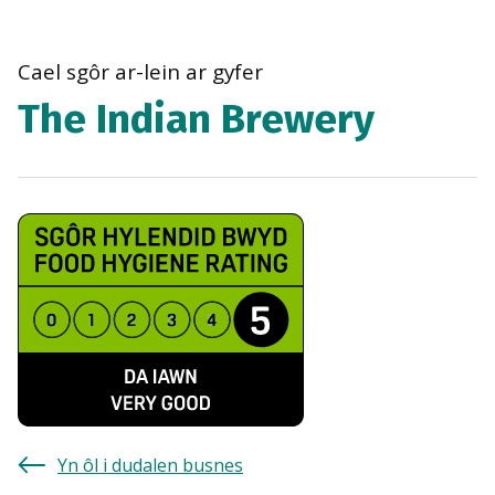
bre
navi
Cael sgôr ar-lein ar gyfer
The Indian Brewery
Yn ôl i dudalen busnes