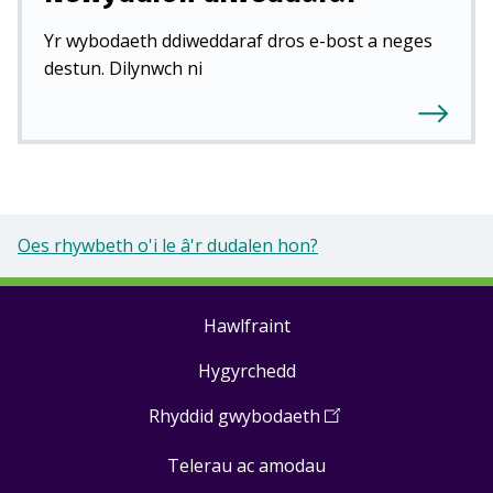
Yr wybodaeth ddiweddaraf dros e-bost a neges
destun. Dilynwch ni
Oes rhywbeth o'i le â'r dudalen hon?
Hawlfraint
Footer
Hygyrchedd
links
Rhyddid gwybodaeth
(
Open
in
Telerau ac amodau
a