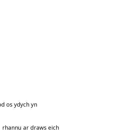
od os ydych yn
u rhannu ar draws eich