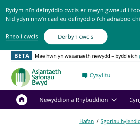
Rydym ni’n defnyddio cwcis er mwyn gwneud i food.
Nid ydyn nhw’n cael eu defnyddio i’ch adnabod chi
Rheoli cwcis
Derbyn cwcis
BETA
Mae hwn yn wasanaeth newydd – bydd eich
Food
Cysylltu
Standards
Agency
-
Newyddion a Rhybuddion
Cyn
Frontpage
Hafan
Sgoriau hylendi
Breadcrumb