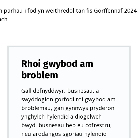
n parhau i fod yn weithredol tan fis Gorffennaf 2024.
ach.
Rhoi gwybod am
broblem
Gall defnyddwyr, busnesau, a
swyddogion gorfodi roi gwybod am
broblemau, gan gynnwys pryderon
ynghylch hylendid a diogelwch
bwyd, busnesau heb eu cofrestru,
neu arddangos sgoriau hylendid