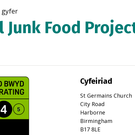
r gyfer
l Junk Food Projec
Cyfeiriad
St Germains Church
City Road
Harborne
Birmingham
B17 8LE