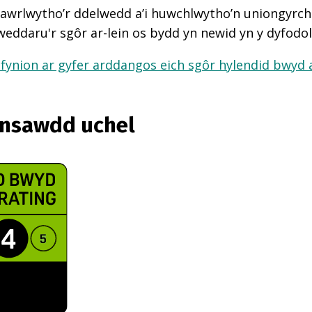
awrlwytho’r ddelwedd a’i huwchlwytho’n uniongyrcho
weddaru'r sgôr ar-lein os bydd yn newid yn y dyfodol
fynion ar gyfer arddangos eich sgôr hylendid bwyd ar
ansawdd uchel