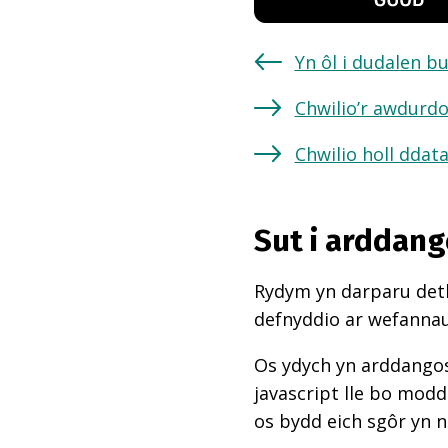
Yn ôl i dudalen b
Chwilio’r awdurdo
Chwilio holl ddat
Sut i arddang
Rydym yn darparu deth
defnyddio ar wefannau,
Os ydych yn arddangos
javascript lle bo mod
os bydd eich sgôr yn 