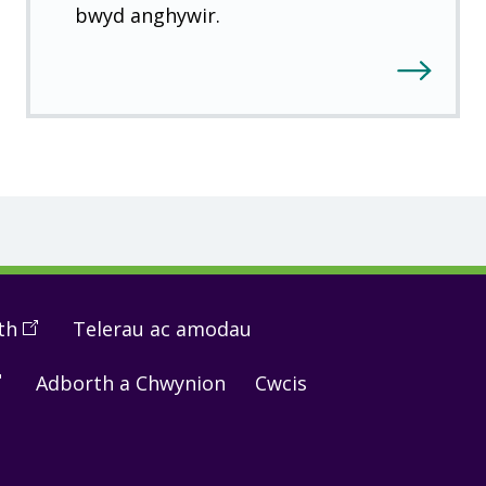
bwyd anghywir.
th
(
Open
Telerau ac amodau
in
pen
Adborth a Chwynion
Cwcis
a
new
window
)
ew