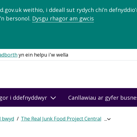
gov.uk weithio, i ddeall sut rydych chi’n defnyddio
’n bersonol.
Dysgu rhagor am gwcis
adborth
yn ein helpu i'w wella
gor i ddefnyddwyr
Canllawiau ar gyfer busn
d bwyd
The Real Junk Food Project Central
Cael sgôr ar
Expand
breadcrumb
navigation