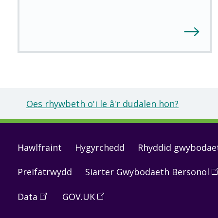
Oes rhywbeth o'i le â'r dudalen hon?
Footer
Hawlfraint
Hygyrchedd
Rhyddid gwybodae
links
Preifatrwydd
Siarter Gwybodaeth Bersonol
(
O
in
Data
(
Open
GOV.UK
(
Open
a
in
in
n