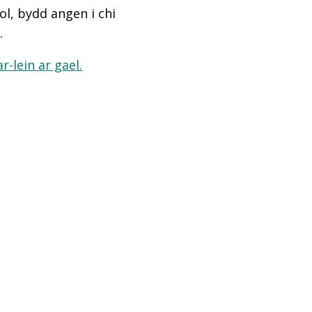
l, bydd angen i chi
.
-lein ar gael.