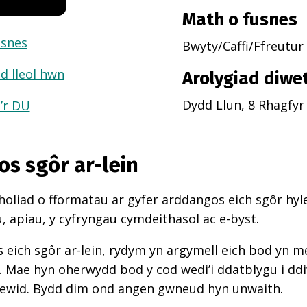
Math o fusnes
usnes
Bwyty/Caffi/Ffreutur
d lleol hwn
Arolygiad diwe
Dydd Llun, 8 Rhagfyr
a’r DU
os sgôr ar-lein
oliad o fformatau ar gyfer arddangos eich sgôr hyle
 apiau, y cyfryngau cymdeithasol ac e-byst.
 eich sgôr ar-lein, rydym yn argymell eich bod yn 
d. Mae hyn oherwydd bod y cod wedi’i ddatblygu i d
newid. Bydd dim ond angen gwneud hyn unwaith.