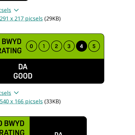
csels
291 x 217 picsels
(
29KB
)
csels
540 x 166 picsels
(
33KB
)