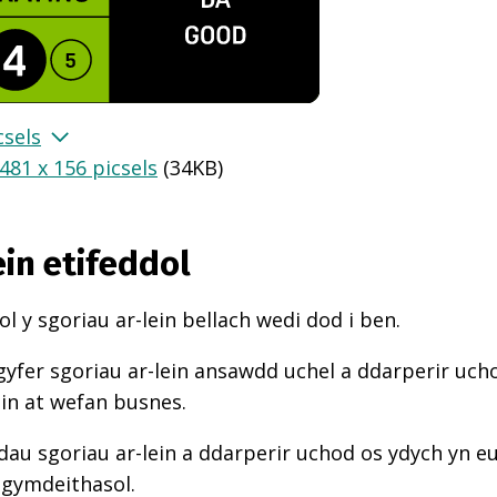
csels
481 x 156 picsels
(
34KB
)
ein etifeddol
l y sgoriau ar-lein bellach wedi dod i ben.
gyfer sgoriau ar-lein ansawdd uchel a ddarperir uch
ein at wefan busnes.
au sgoriau ar-lein a ddarperir uchod os ydych yn e
 gymdeithasol.