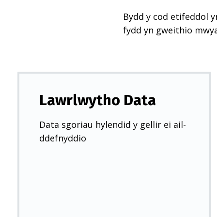
Bydd y cod etifeddol y
fydd yn gweithio mwy
Lawrlwytho Data
Data sgoriau hylendid y gellir ei ail-
ddefnyddio