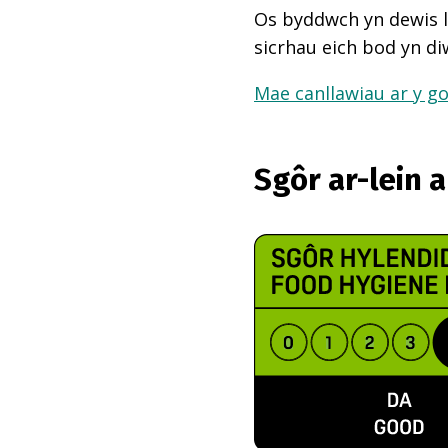
Os byddwch yn dewis l
sicrhau eich bod yn di
Mae canllawiau ar y go
Sgôr ar-lein 