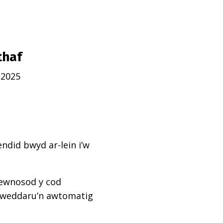
thaf
 2025
ndid bwyd ar-lein i’w
mewnosod y cod
diweddaru’n awtomatig