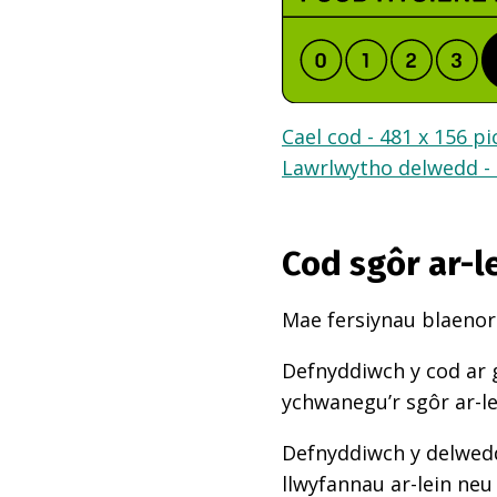
Cael cod - 481 x 156 pi
Lawrlwytho delwedd - 
Cod sgôr ar-l
Mae fersiynau blaenoro
Defnyddiwch y cod ar 
ychwanegu’r sgôr ar-l
Defnyddiwch y delwedd
llwyfannau ar-lein neu