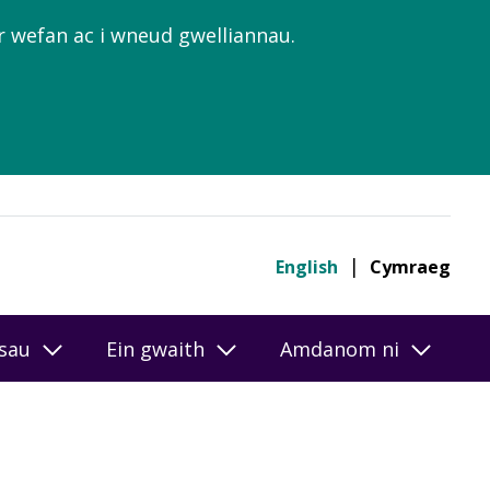
’r wefan ac i wneud gwelliannau.
English
Cymraeg
esau
Ein gwaith
Amdanom ni
-lein