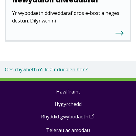
Yr wybodaeth ddiweddaraf dros e-bost a neges
destun. Dilynwch ni
Oes rhywbeth o'i le â'r dudalen hon?
Hawlfraint
Footer
Hygyrchedd
links
Rhyddid gwybodaeth
(
Open
in
Telerau ac amodau
a