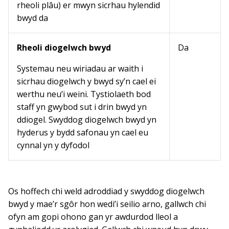
rheoli plâu) er mwyn sicrhau hylendid
bwyd da
Rheoli diogelwch bwyd
Da
Systemau neu wiriadau ar waith i
sicrhau diogelwch y bwyd sy’n cael ei
werthu neu’i weini. Tystiolaeth bod
staff yn gwybod sut i drin bwyd yn
ddiogel. Swyddog diogelwch bwyd yn
hyderus y bydd safonau yn cael eu
cynnal yn y dyfodol
Os hoffech chi weld adroddiad y swyddog diogelwch
bwyd y mae’r sgôr hon wedi’i seilio arno, gallwch chi
ofyn am gopi ohono gan yr awdurdod lleol a