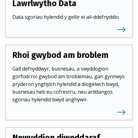
Lawrlwytho Data
Data sgoriau hylendid y gellir ei ail-ddefnyddio
Rhoi gwybod am broblem
Gall defnyddwyr, busnesau, a swyddogion
gorfodi roi gwybod am broblemau, gan gynnwys
pryderon ynghylch hylendid a diogelwch bwyd,
busnesau heb eu cofrestru, neu arddangos
sgoriau hylendid bwyd anghywir.
Newyddion diweddaraf