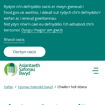
Rydym ni’n defnyddio cwcis er mwyn gwneud i
food.gov.uk weithio, i ddeall sut rydych chi’n defnyddio’r
wefan ac i wneud gwelliannau.
Nid ydyn nhw’n cael eu defnyddio i’ch adnabod chi’n
bersonol.
Dysgu rhagor am gwcis
Rheoli cwcis
Derbyn cwcis
Food
Standards
Dewisl
Llywio
Agency
-
Expand
Hafan
Sgoriau hylendid bwyd
Chwillo'r holl ddata
Frontpage
Breadcrumb
breadcrumb
navigation