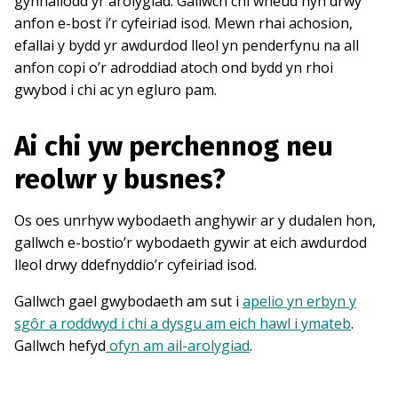
gynhaliodd yr arolygiad. Gallwch chi wneud hyn drwy
anfon e-bost i’r cyfeiriad isod. Mewn rhai achosion,
efallai y bydd yr awdurdod lleol yn penderfynu na all
anfon copi o’r adroddiad atoch ond bydd yn rhoi
gwybod i chi ac yn egluro pam.
Ai chi yw perchennog neu
reolwr y busnes?
Os oes unrhyw wybodaeth anghywir ar y dudalen hon,
gallwch e-bostio’r wybodaeth gywir at eich awdurdod
lleol drwy ddefnyddio’r cyfeiriad isod.
Gallwch gael gwybodaeth am sut i
apelio yn erbyn y
sgôr a roddwyd i chi a dysgu am eich hawl i ymateb
.
Gallwch hefyd
ofyn am ail-arolygiad
.