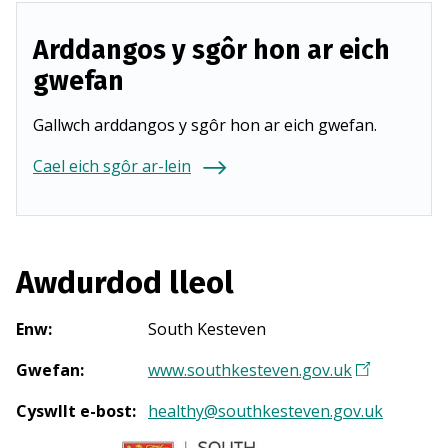
Arddangos y sgôr hon ar eich
gwefan
Gallwch arddangos y sgôr hon ar eich gwefan.
Cael eich sgôr ar-lein
Awdurdod lleol
Enw
:
South Kesteven
Gwefan
:
www.southkesteven.gov.uk
(
Y
Cyswllt e-bost
:
healthy@southkesteven.gov.uk
n
a