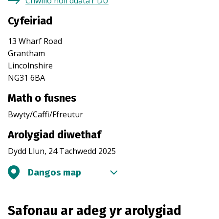
Chwilio holl ddata’r DU
Cyfeiriad
13 Wharf Road
Grantham
Lincolnshire
NG31 6BA
Math o fusnes
Bwyty/Caffi/Ffreutur
Arolygiad diwethaf
Dydd Llun, 24 Tachwedd 2025
Dangos map
Safonau ar adeg yr arolygiad