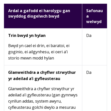
Ardal a gafodd ei harolygu gan
Safonau
swyddog diogelwch bwyd
a
welwyd
Trin bwyd yn hylan
Da
Bwyd yn cael ei drin, ei baratoi, ei
goginio, ei ailgynhesu, ei oeri a’i
storio mewn modd hylan
Glanweithdra a chyflwr strwythur
Da
yr adeilad a’i gyfleusterau
Glanweithdra a chyflwr strwythur yr
adeilad a’i gyfleusterau (gan gynnwys
cynllun addas, system awyru,
cyfleusterau golchi dwylo a mesurau