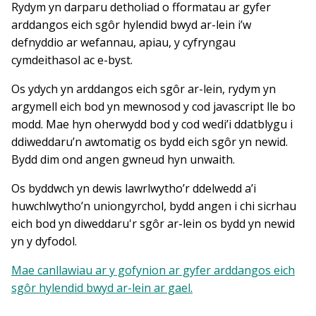
Rydym yn darparu detholiad o fformatau ar gyfer
arddangos eich sgôr hylendid bwyd ar-lein i’w
defnyddio ar wefannau, apiau, y cyfryngau
cymdeithasol ac e-byst.
Os ydych yn arddangos eich sgôr ar-lein, rydym yn
argymell eich bod yn mewnosod y cod javascript lle bo
modd. Mae hyn oherwydd bod y cod wedi’i ddatblygu i
ddiweddaru’n awtomatig os bydd eich sgôr yn newid.
Bydd dim ond angen gwneud hyn unwaith.
Os byddwch yn dewis lawrlwytho’r ddelwedd a’i
huwchlwytho’n uniongyrchol, bydd angen i chi sicrhau
eich bod yn diweddaru'r sgôr ar-lein os bydd yn newid
yn y dyfodol.
Mae canllawiau ar y gofynion ar gyfer arddangos eich
sgôr hylendid bwyd ar-lein ar gael.