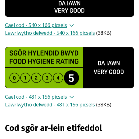
Cael cod - 540 x 166 picsels
Lawrlwytho delwedd - 540 x 166 picsels
(
38KB
)
Cael cod - 481 x 156 picsels
Lawrlwytho delwedd - 481 x 156 picsels
(
38KB
)
Cod sgôr ar-lein etifeddol