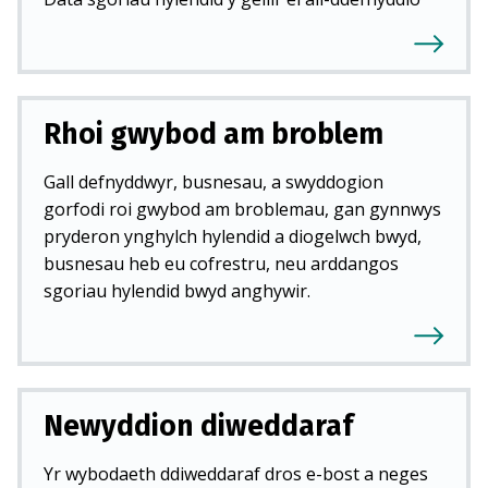
Rhoi gwybod am broblem
Gall defnyddwyr, busnesau, a swyddogion
gorfodi roi gwybod am broblemau, gan gynnwys
pryderon ynghylch hylendid a diogelwch bwyd,
busnesau heb eu cofrestru, neu arddangos
sgoriau hylendid bwyd anghywir.
Newyddion diweddaraf
Yr wybodaeth ddiweddaraf dros e-bost a neges