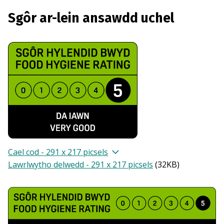
Sgôr ar-lein ansawdd uchel
Cael cod - 291 x 217 picsels
Lawrlwytho delwedd - 291 x 217 picsels
(
32KB
)