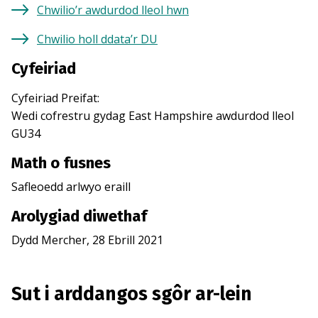
Chwilio’r awdurdod lleol hwn
Chwilio holl ddata’r DU
Cyfeiriad
Cyfeiriad Preifat
:
Wedi cofrestru gydag
East Hampshire
awdurdod lleol
GU34
Math o fusnes
Safleoedd arlwyo eraill
Arolygiad diwethaf
Dydd Mercher, 28 Ebrill 2021
Sut i arddangos sgôr ar-lein