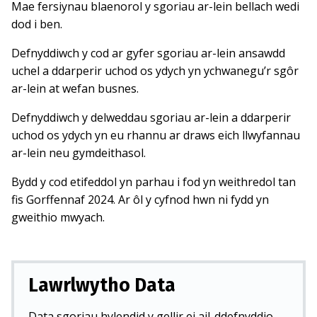
Mae fersiynau blaenorol y sgoriau ar-lein bellach wedi
dod i ben.
Defnyddiwch y cod ar gyfer sgoriau ar-lein ansawdd
uchel a ddarperir uchod os ydych yn ychwanegu’r sgôr
ar-lein at wefan busnes.
Defnyddiwch y delweddau sgoriau ar-lein a ddarperir
uchod os ydych yn eu rhannu ar draws eich llwyfannau
ar-lein neu gymdeithasol.
Bydd y cod etifeddol yn parhau i fod yn weithredol tan
fis Gorffennaf 2024. Ar ôl y cyfnod hwn ni fydd yn
gweithio mwyach.
Lawrlwytho Data
Data sgoriau hylendid y gellir ei ail-ddefnyddio