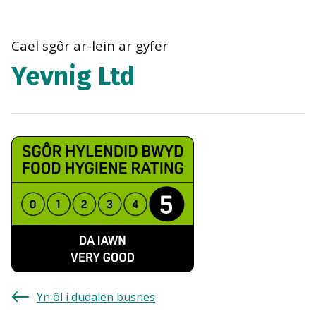
bre
navi
Cael sgôr ar-lein ar gyfer
Yevnig Ltd
Yn ôl i dudalen busnes