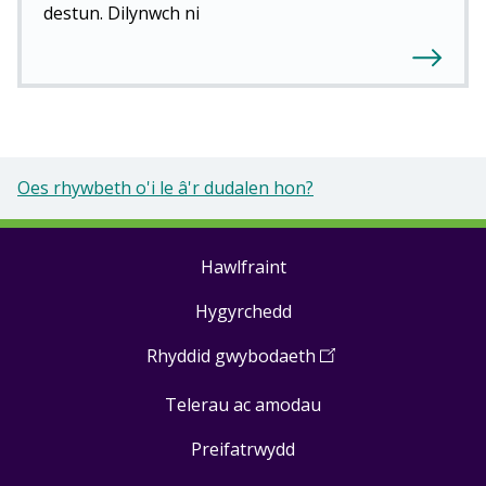
destun. Dilynwch ni
Oes rhywbeth o'i le â'r dudalen hon?
Hawlfraint
Footer
Hygyrchedd
links
Rhyddid gwybodaeth
(
Open
in
Telerau ac amodau
a
new
Preifatrwydd
window
)