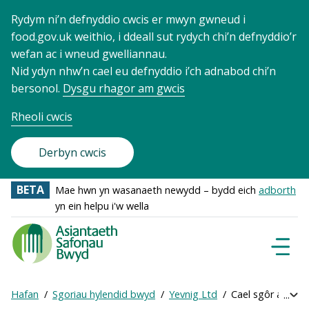
Rydym ni’n defnyddio cwcis er mwyn gwneud i
food.gov.uk weithio, i ddeall sut rydych chi’n defnyddio’r
wefan ac i wneud gwelliannau.
Nid ydyn nhw’n cael eu defnyddio i’ch adnabod chi’n
bersonol.
Dysgu rhagor am gwcis
Rheoli cwcis
Derbyn cwcis
BETA
Mae hwn yn wasanaeth newydd – bydd eich
adborth
yn ein helpu i'w wella
Food
Standards
Dewisl
Llywio
Agency
-
Hafan
Sgoriau hylendid bwyd
Yevnig Ltd
Cael sgôr ar-lein
Exp
Frontpage
Breadcrumb