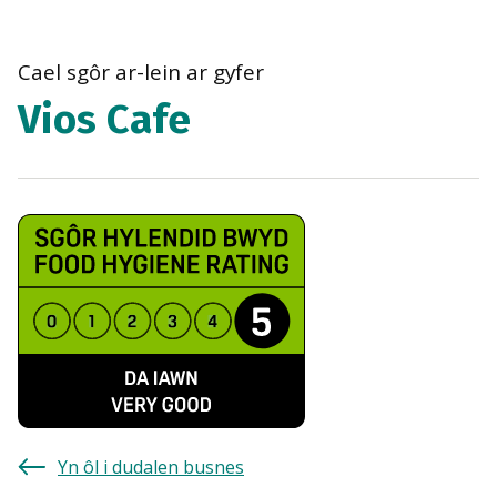
bre
navi
Cael sgôr ar-lein ar gyfer
Vios Cafe
Yn ôl i dudalen busnes