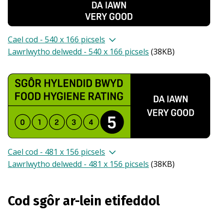
Cael cod - 540 x 166 picsels
Lawrlwytho delwedd - 540 x 166 picsels
(
38KB
)
Cael cod - 481 x 156 picsels
Lawrlwytho delwedd - 481 x 156 picsels
(
38KB
)
Cod sgôr ar-lein etifeddol