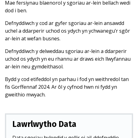
Mae fersiynau blaenorol y sgoriau ar-lein bellach wedi
dod i ben.
Defnyddiwch y cod ar gyfer sgoriau ar-lein ansawdd
uchel a ddarperir uchod os ydych yn ychwanegu’r sgôr
ar-lein at wefan busnes.
Defnyddiwch y delweddau sgoriau ar-lein a ddarperir
uchod os ydych yn eu rhannu ar draws eich llwyfannau
ar-lein neu gymdeithasol.
Bydd y cod etifeddol yn parhau i fod yn weithredol tan
fis Gorffennaf 2024. Ar ôl y cyfnod hwn ni fydd yn
gweithio mwyach.
Lawrlwytho Data
Data sgoriau hylendid y gellir ei ail-ddefnyddio