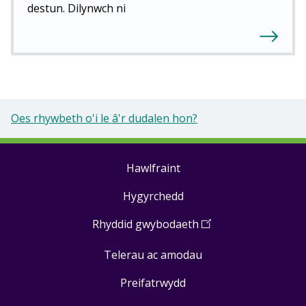
destun. Dilynwch ni
Oes rhywbeth o'i le â'r dudalen hon?
Hawlfraint
Footer
Hygyrchedd
links
Rhyddid gwybodaeth
(
Open
in
Telerau ac amodau
a
new
Preifatrwydd
window
)