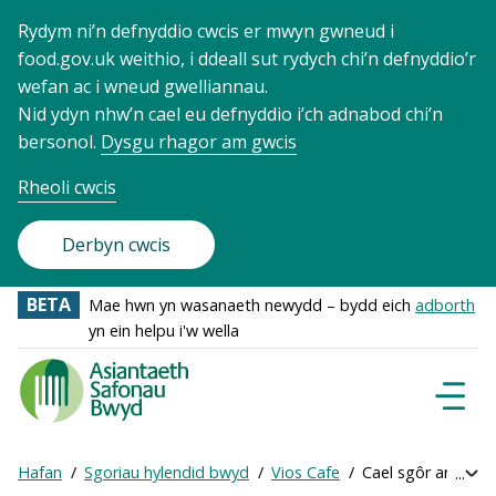
Rydym ni’n defnyddio cwcis er mwyn gwneud i
food.gov.uk weithio, i ddeall sut rydych chi’n defnyddio’r
wefan ac i wneud gwelliannau.
Nid ydyn nhw’n cael eu defnyddio i’ch adnabod chi’n
bersonol.
Dysgu rhagor am gwcis
Rheoli cwcis
Derbyn cwcis
BETA
Mae hwn yn wasanaeth newydd – bydd eich
adborth
yn ein helpu i'w wella
Food
Standards
Dewisl
Llywio
Agency
-
Hafan
Sgoriau hylendid bwyd
Vios Cafe
Cael sgôr ar-lein
Exp
Frontpage
Breadcrumb