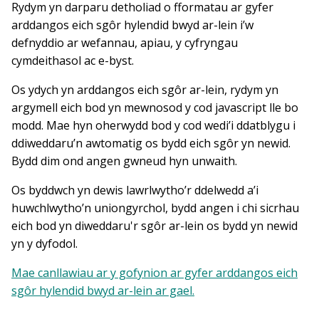
Rydym yn darparu detholiad o fformatau ar gyfer
arddangos eich sgôr hylendid bwyd ar-lein i’w
defnyddio ar wefannau, apiau, y cyfryngau
cymdeithasol ac e-byst.
Os ydych yn arddangos eich sgôr ar-lein, rydym yn
argymell eich bod yn mewnosod y cod javascript lle bo
modd. Mae hyn oherwydd bod y cod wedi’i ddatblygu i
ddiweddaru’n awtomatig os bydd eich sgôr yn newid.
Bydd dim ond angen gwneud hyn unwaith.
Os byddwch yn dewis lawrlwytho’r ddelwedd a’i
huwchlwytho’n uniongyrchol, bydd angen i chi sicrhau
eich bod yn diweddaru'r sgôr ar-lein os bydd yn newid
yn y dyfodol.
Mae canllawiau ar y gofynion ar gyfer arddangos eich
sgôr hylendid bwyd ar-lein ar gael.