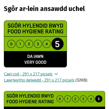
Sgôr ar-lein ansawdd uchel
Cael cod - 291 x 217 picsels
Lawrlwytho delwedd - 291 x 217 picsels
(
32KB
)