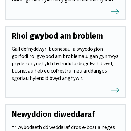
Rhoi gwybod am broblem
Gall defnyddwyr, busnesau, a swyddogion
gorfodi roi gwybod am broblemau, gan gynnwys
pryderon ynghylch hylendid a diogelwch bwyd,
busnesau heb eu cofrestru, neu arddangos
sgoriau hylendid bwyd anghywir.
Newyddion diweddaraf
Yr wybodaeth ddiweddaraf dros e-bost a neges