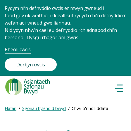
Rydym ni’n defnyddio cwcis er mwyn gwneud i
food.gov.uk weithio, i ddeall sut rydych chi’n defnyddio’r
wefan ac i wneud gwelliannau.
Nid ydyn nhw’n cael eu defnyddio i’ch adnabod chi’n
bersonol.
Dysgu rhagor am gwcis
Rheoli cwcis
Derbyn cwcis
Food
Standards
Dewisl
Llywio
Agency
-
Expand
Hafan
Sgoriau hylendid bwyd
Chwillo'r holl ddata
Frontpage
Breadcrumb
breadcrumb
navigation