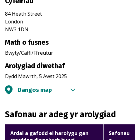
Cyfeiriad
84 Heath Street
London
NW3 1DN
Math o fusnes
Bwyty/Caffi/Ffreutur
Arolygiad diwethaf
Dydd Mawrth, 5 Awst 2025
Dangos map
Safonau ar adeg yr arolygiad
Ardal a gafodd ei harolygu gan
Safonau