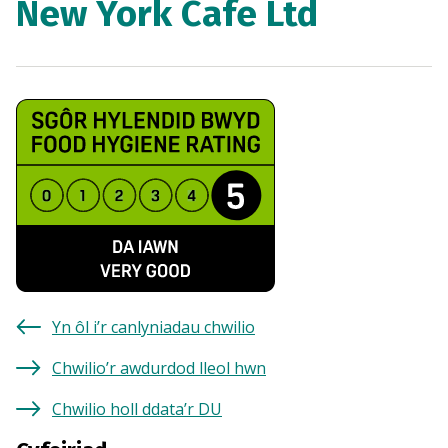
New York Cafe Ltd
Yn ôl i’r canlyniadau chwilio
Chwilio’r awdurdod lleol hwn
Chwilio holl ddata’r DU