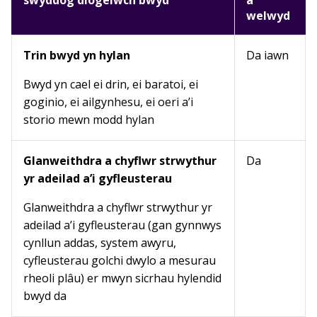
swyddog diogelwch bwyd
a
welwyd
Trin bwyd yn hylan
Da iawn
Bwyd yn cael ei drin, ei baratoi, ei
goginio, ei ailgynhesu, ei oeri a’i
storio mewn modd hylan
Glanweithdra a chyflwr strwythur
Da
yr adeilad a’i gyfleusterau
Glanweithdra a chyflwr strwythur yr
adeilad a’i gyfleusterau (gan gynnwys
cynllun addas, system awyru,
cyfleusterau golchi dwylo a mesurau
rheoli plâu) er mwyn sicrhau hylendid
bwyd da