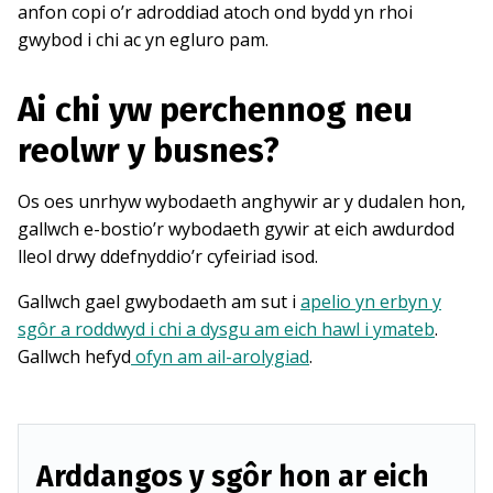
anfon copi o’r adroddiad atoch ond bydd yn rhoi
gwybod i chi ac yn egluro pam.
Ai chi yw perchennog neu
reolwr y busnes?
Os oes unrhyw wybodaeth anghywir ar y dudalen hon,
gallwch e-bostio’r wybodaeth gywir at eich awdurdod
lleol drwy ddefnyddio’r cyfeiriad isod.
Gallwch gael gwybodaeth am sut i
apelio yn erbyn y
sgôr a roddwyd i chi a dysgu am eich hawl i ymateb
.
Gallwch hefyd
ofyn am ail-arolygiad
.
Arddangos y sgôr hon ar eich