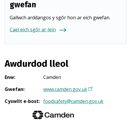
gwefan
Gallwch arddangos y sgôr hon ar eich gwefan.
Cael eich sgôr ar-lein
Awdurdod lleol
Enw
:
Camden
Gwefan
:
www.camden.gov.uk
(
Y
Cyswllt e-bost
:
foodsafety@camden.gov.uk
n
a
g
o