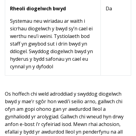
Rheoli diogelwch bwyd
Da
Systemau neu wiriadau ar waith i
sicrhau diogelwch y bwyd sy’n cael ei
werthu neu’i weini. Tystiolaeth bod
staff yn gwybod sut i drin bwyd yn
ddiogel. Swyddog diogelwch bwyd yn
hyderus y bydd safonau yn cael eu
cynnal yn y dyfodol
Os hoffech chi weld adroddiad y swyddog diogelwch
bwyd y mae’r sgôr hon wedi’i seilio arno, gallwch chi
ofyn am gopi ohono gan yr awdurdod lleol a
gynhaliodd yr arolygiad. Gallwch chi wneud hyn drwy
anfon e-bost i’r cyfeiriad isod. Mewn rhai achosion,
efallai y bydd yr awdurdod lleol yn penderfynu na all