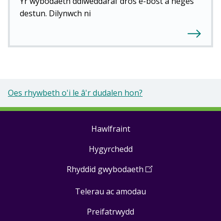
Yr wybodaeth ddiweddaraf dros e-bost a neges
destun. Dilynwch ni
Oes rhywbeth o'i le â'r dudalen hon?
Hawlfraint
Footer
Hygyrchedd
links
Rhyddid gwybodaeth
(
Open
in
Telerau ac amodau
a
new
Preifatrwydd
window
)