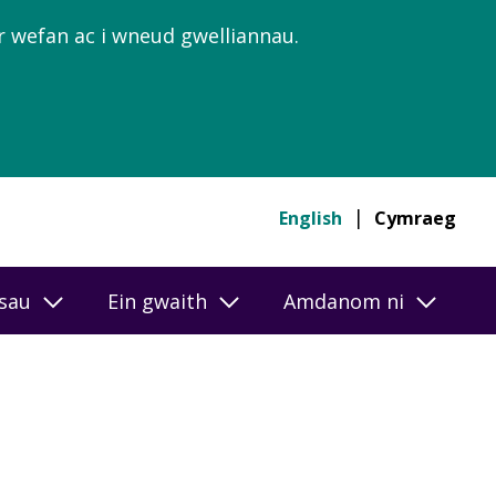
’r wefan ac i wneud gwelliannau.
English
Cymraeg
esau
Ein gwaith
Amdanom ni