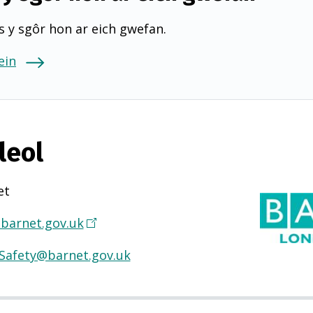
 y sgôr hon ar eich gwefan.
ein
leol
et
barnet.gov.uk
(
Y
Safety@barnet.gov.uk
n
a
g