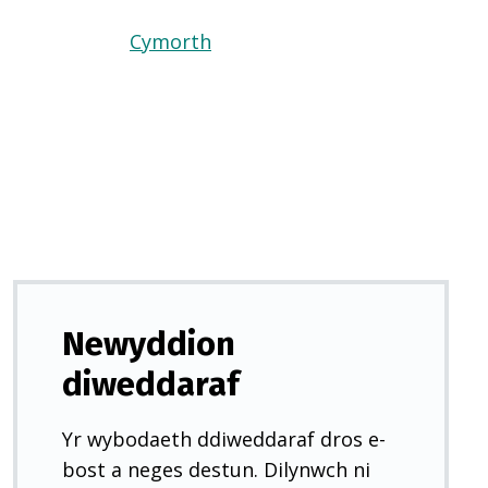
Cymorth
(Yn
agor
mewn
tab
newydd)
Newyddion
diweddaraf
Yr wybodaeth ddiweddaraf dros e-
bost a neges destun. Dilynwch ni