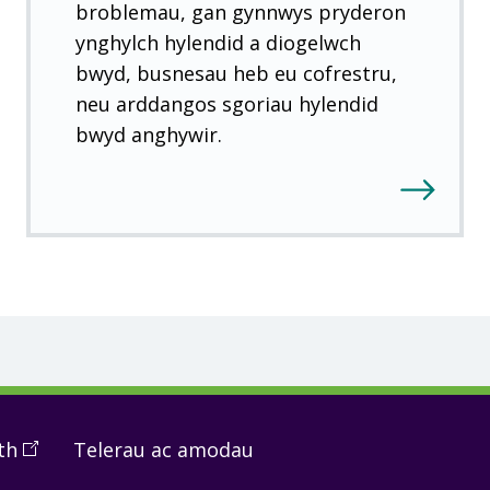
broblemau, gan gynnwys pryderon
ynghylch hylendid a diogelwch
bwyd, busnesau heb eu cofrestru,
neu arddangos sgoriau hylendid
bwyd anghywir.
th
(
Open
Telerau ac amodau
in