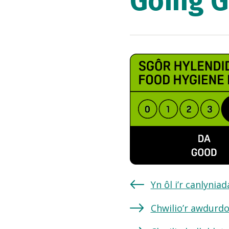
Going G
Yn ôl i’r canlynia
Chwilio’r awdurdo