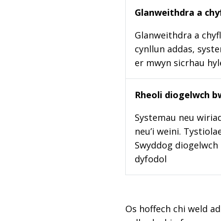
Glanweithdra a chyf
Glanweithdra a chyfl
cynllun addas, syste
er mwyn sicrhau hy
Rheoli diogelwch b
Systemau neu wiriad
neu’i weini. Tystiol
Swyddog diogelwch b
dyfodol
Os hoffech chi weld ad