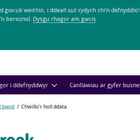
gov.uk weithio, i ddeall sut rydych chi’n defnyddio
’n bersonol.
Dysgu rhagor am gwcis
gor i ddefnyddwyr
Canllawiau ar gyfer busn
d bwyd
Chwillo'r holl ddata