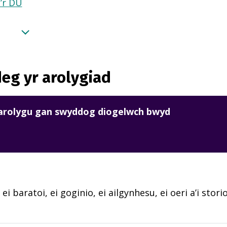
a’r DU
eg yr arolygiad
harolygu gan swyddog diogelwch bwyd
ei baratoi, ei goginio, ei ailgynhesu, ei oeri a’i stori