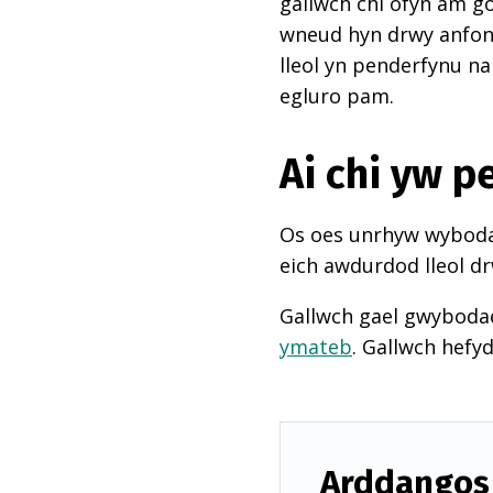
gallwch chi ofyn am go
wneud hyn drwy anfon e
lleol yn penderfynu na
egluro pam.
Ai chi yw 
Os oes unrhyw wybodae
eich awdurdod lleol dr
Gallwch gael gwyboda
ymateb
. Gallwch hefy
Arddangos 