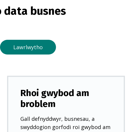
o
 data busnes
r
m
e
w
n
Lawrlwytho
t
a
b
n
e
Rhoi gwybod am
w
broblem
y
d
Gall defnyddwyr, busnesau, a
d
swyddogion gorfodi roi gwybod am
)