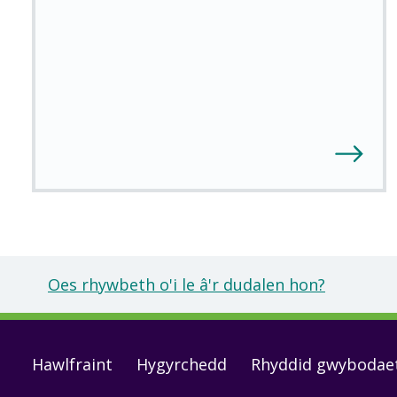
Oes rhywbeth o'i le â'r dudalen hon?
Footer
Hawlfraint
Hygyrchedd
Rhyddid gwybodae