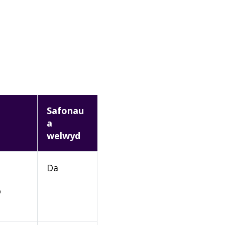
Safonau
a
welwyd
Da
o