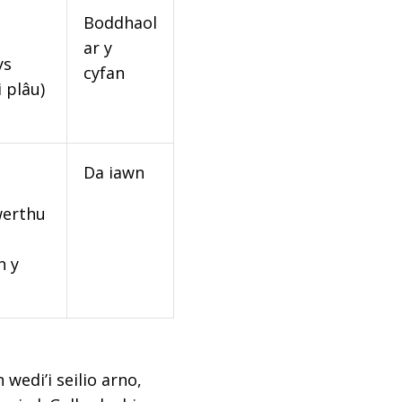
Boddhaol
ar y
ys
cyfan
 plâu)
Da iawn
werthu
n y
edi’i seilio arno,