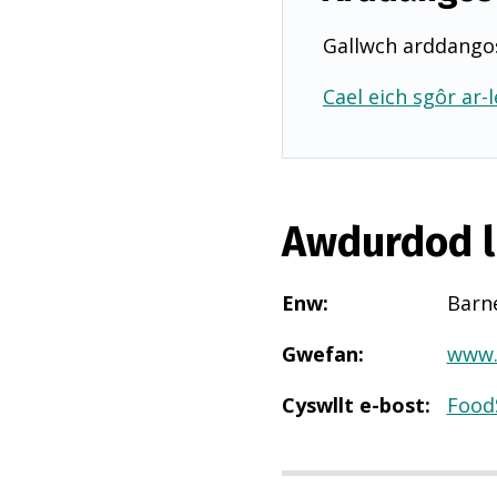
Gallwch arddangos
Cael eich sgôr ar-l
Awdurdod l
Enw
:
Barn
Gwefan
:
www.
Cyswllt e-bost
:
Food