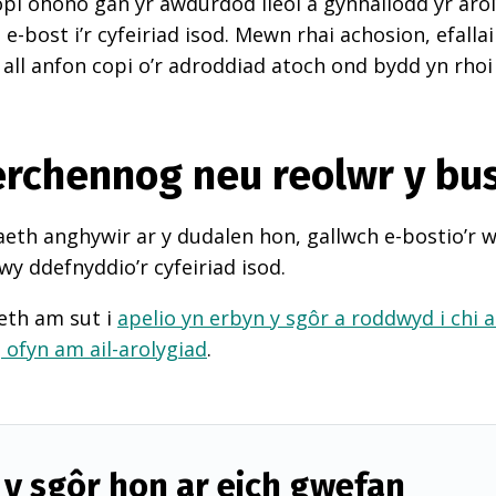
pi ohono gan yr awdurdod lleol a gynhaliodd yr arol
-bost i’r cyfeiriad isod. Mewn rhai achosion, efall
 all anfon copi o’r adroddiad atoch ond bydd yn rhoi
perchennog neu reolwr y bu
th anghywir ar y dudalen hon, gallwch e-bostio’r 
wy ddefnyddio’r cyfeiriad isod.
eth am sut i
apelio yn erbyn y sgôr a roddwyd i chi 
d
ofyn am ail-arolygiad
.
y sgôr hon ar eich gwefan