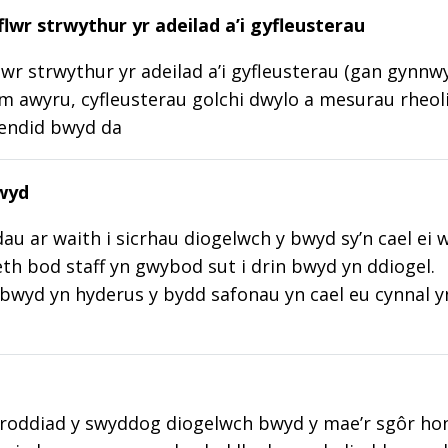
lwr strwythur yr adeilad a’i gyfleusterau
wr strwythur yr adeilad a’i gyfleusterau (gan gynnw
m awyru, cyfleusterau golchi dwylo a mesurau rheoli
lendid bwyd da
wyd
au ar waith i sicrhau diogelwch y bwyd sy’n cael ei 
aeth bod staff yn gwybod sut i drin bwyd yn ddiogel.
wyd yn hyderus y bydd safonau yn cael eu cynnal y
roddiad y swyddog diogelwch bwyd y mae’r sgôr hon w