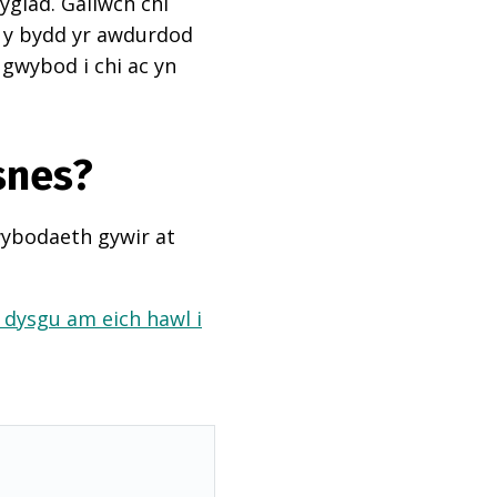
ygiad. Gallwch chi
ai y bydd yr awdurdod
 gwybod i chi ac yn
snes?
wybodaeth gywir at
a dysgu am eich hawl i