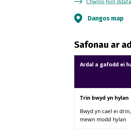
Chwilio holl ddat
Dangos map
Safonau ar ad
Ardal a gafodd ei 
Trin bwyd yn hylan
Bwyd yn cael ei drin, 
mewn modd hylan