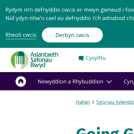
Rydym ni’n defnyddio cwcis er mwyn gwneud i food.
Nid ydyn nhw’n cael eu defnyddio i’ch adnabod chi
Rheoli cwcis
Derbyn cwcis
Food
Cysylltu
Standards
Agency
-
Newyddion a Rhybuddion
Cyn
Frontpage
Expand
Hafan
Sgoriau hylendi
Breadcrumb
breadcrumb
navigation