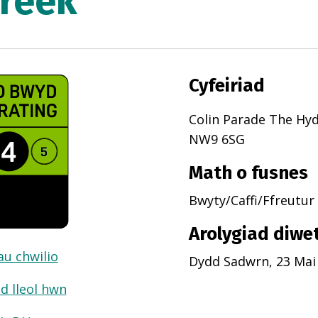
reek
Cyfeiriad
Colin Parade The Hy
NW9 6SG
Math o fusnes
Bwyty/Caffi/Ffreutur
Arolygiad diwe
dau chwilio
Dydd Sadwrn, 23 Mai
d lleol hwn