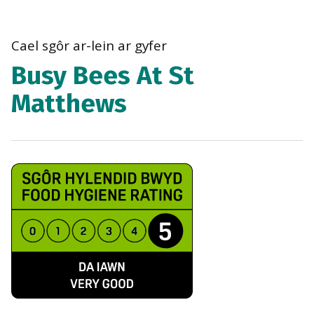
bre
navi
Cael sgôr ar-lein ar gyfer
Busy Bees At St
Matthews