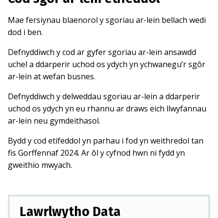
Mae fersiynau blaenorol y sgoriau ar-lein bellach wedi
dod i ben.
Defnyddiwch y cod ar gyfer sgoriau ar-lein ansawdd
uchel a ddarperir uchod os ydych yn ychwanegu’r sgôr
ar-lein at wefan busnes.
Defnyddiwch y delweddau sgoriau ar-lein a ddarperir
uchod os ydych yn eu rhannu ar draws eich llwyfannau
ar-lein neu gymdeithasol.
Bydd y cod etifeddol yn parhau i fod yn weithredol tan
fis Gorffennaf 2024. Ar ôl y cyfnod hwn ni fydd yn
gweithio mwyach.
Lawrlwytho Data