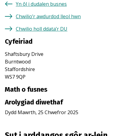
Yn ôl i dudalen busnes
Chwilio’r awdurdod lleol hwn
Chwilio holl ddata’r DU
Cyfeiriad
Shaftsbury Drive
Burntwood
Staffordshire
WS7 9QP
Math o fusnes
Arolygiad diwethaf
Dydd Mawrth, 25 Chwefror 2025
Sut i arddangos sgôr ar-lein