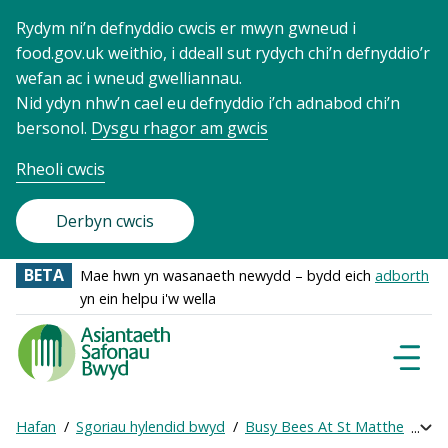
Rydym ni’n defnyddio cwcis er mwyn gwneud i
food.gov.uk weithio, i ddeall sut rydych chi’n defnyddio’r
wefan ac i wneud gwelliannau.
Nid ydyn nhw’n cael eu defnyddio i’ch adnabod chi’n
bersonol.
Dysgu rhagor am gwcis
Rheoli cwcis
Derbyn cwcis
BETA
Mae hwn yn wasanaeth newydd – bydd eich
adborth
yn ein helpu i'w wella
Food
Standards
Dewisl
Llywio
Agency
-
Hafan
Sgoriau hylendid bwyd
Busy Bees At St Matthews
Exp
Frontpage
Breadcrumb