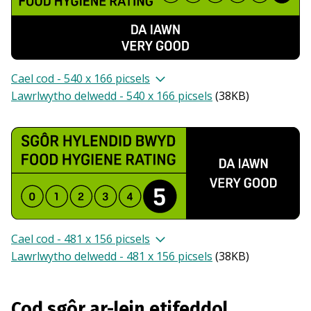
Cael cod - 540 x 166 picsels
Lawrlwytho delwedd - 540 x 166 picsels
(
38KB
)
Cael cod - 481 x 156 picsels
Lawrlwytho delwedd - 481 x 156 picsels
(
38KB
)
Cod sgôr ar-lein etifeddol