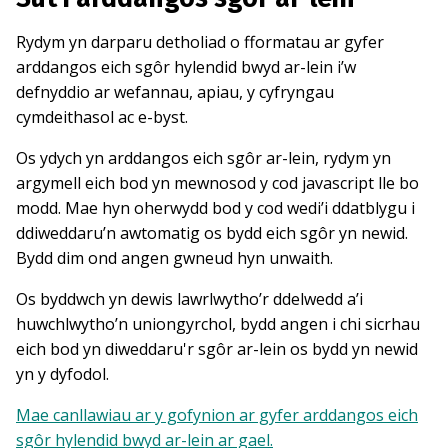
Rydym yn darparu detholiad o fformatau ar gyfer
arddangos eich sgôr hylendid bwyd ar-lein i’w
defnyddio ar wefannau, apiau, y cyfryngau
cymdeithasol ac e-byst.
Os ydych yn arddangos eich sgôr ar-lein, rydym yn
argymell eich bod yn mewnosod y cod javascript lle bo
modd. Mae hyn oherwydd bod y cod wedi’i ddatblygu i
ddiweddaru’n awtomatig os bydd eich sgôr yn newid.
Bydd dim ond angen gwneud hyn unwaith.
Os byddwch yn dewis lawrlwytho’r ddelwedd a’i
huwchlwytho’n uniongyrchol, bydd angen i chi sicrhau
eich bod yn diweddaru'r sgôr ar-lein os bydd yn newid
yn y dyfodol.
Mae canllawiau ar y gofynion ar gyfer arddangos eich
sgôr hylendid bwyd ar-lein ar gael.