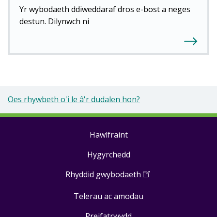
Yr wybodaeth ddiweddaraf dros e-bost a neges
destun. Dilynwch ni
Oes rhywbeth o'i le â'r dudalen hon?
Hawlfraint
Footer
Hygyrchedd
links
Rhyddid gwybodaeth
(
Open
in
Telerau ac amodau
a
new
Preifatrwydd