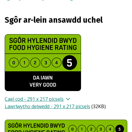
Sgôr ar-lein ansawdd uchel
Cael cod - 291 x 217 picsels
Lawrlwytho delwedd - 291 x 217 picsels
(
32KB
)