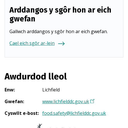
Arddangos y sgôr hon ar eich
gwefan
Gallwch arddangos y sgôr hon ar eich gwefan.
Cael eich sgôr ar-lein
Awdurdod lleol
Enw
:
Lichfield
Gwefan
:
www.lichfielddc.gov.uk
(
Y
Cyswllt e-bost
:
food.safety@lichfielddc.gov.uk
n
a