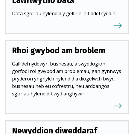
Lawrlwytho Data
Data sgoriau hylendid y gellir ei ail-ddefnyddio
Rhoi gwybod am broblem
Gall defnyddwyr, busnesau, a swyddogion
gorfodi roi gwybod am broblemau, gan gynnwys
pryderon ynghylch hylendid a diogelwch bwyd,
busnesau heb eu cofrestru, neu arddangos
sgoriau hylendid bwyd anghywir.
Newyddion diweddaraf