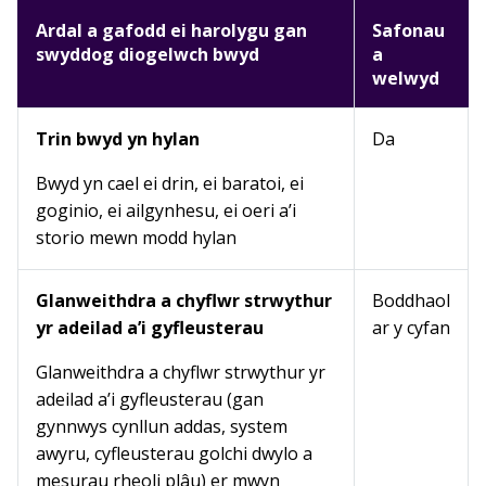
Ardal a gafodd ei harolygu gan
Safonau
swyddog diogelwch bwyd
a
welwyd
Trin bwyd yn hylan
Da
Bwyd yn cael ei drin, ei baratoi, ei
goginio, ei ailgynhesu, ei oeri a’i
storio mewn modd hylan
Glanweithdra a chyflwr strwythur
Boddhaol
yr adeilad a’i gyfleusterau
ar y cyfan
Glanweithdra a chyflwr strwythur yr
adeilad a’i gyfleusterau (gan
gynnwys cynllun addas, system
awyru, cyfleusterau golchi dwylo a
mesurau rheoli plâu) er mwyn