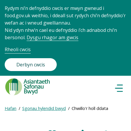
Rydym ni’n defnyddio cwcis er mwyn gwneud i
food.gov.uk weithio, i ddeall sut rydych chi’n defnyddio’r
wefan ac i wneud gwelliannau.
Nid ydyn nhw’n cael eu defnyddio i’ch adnabod chi’n
bersonol.
Dysgu rhagor am gwcis
Rheoli cwcis
Derbyn cwcis
Food
Standards
Dewisl
Llywio
Agency
-
Expand
Hafan
Sgoriau hylendid bwyd
Chwillo'r holl ddata
Frontpage
Breadcrumb
breadcrumb
navigation