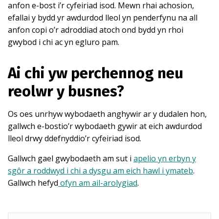
anfon e-bost i’r cyfeiriad isod. Mewn rhai achosion,
efallai y bydd yr awdurdod lleol yn penderfynu na all
anfon copi o’r adroddiad atoch ond bydd yn rhoi
gwybod i chi ac yn egluro pam.
Ai chi yw perchennog neu
reolwr y busnes?
Os oes unrhyw wybodaeth anghywir ar y dudalen hon,
gallwch e-bostio’r wybodaeth gywir at eich awdurdod
lleol drwy ddefnyddio’r cyfeiriad isod.
Gallwch gael gwybodaeth am sut i
apelio yn erbyn y
sgôr a roddwyd i chi a dysgu am eich hawl i ymateb
.
Gallwch hefyd
ofyn am ail-arolygiad
.