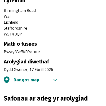
Cyfeiriad
Birmingham Road
Wall
Lichfield
Staffordshire
WS14 0QP
Math o fusnes
Bwyty/Caffi/Ffreutur
Arolygiad diwethaf
Dydd Gwener, 17 Ebrill 2026
Dangos map
Safonau ar adeg yr arolygiad