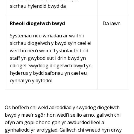
sicrhau hylendid bwyd da
Rheoli diogelwch bwyd
Da iawn
Systemau neu wiriadau ar waith i
sicrhau diogelwch y bwyd sy’n cael ei
werthu neu’i weini. Tystiolaeth bod
staff yn gwybod sut i drin bwyd yn
ddiogel. Swyddog diogelwch bwyd yn
hyderus y bydd safonau yn cael eu
cynnal yn y dyfodol
Os hoffech chi weld adroddiad y swyddog diogelwch
bwyd y mae’r sgôr hon wedi’i seilio arno, gallwch chi
ofyn am gopi ohono gan yr awdurdod lleol a
gynhaliodd yr arolygiad. Gallwch chi wneud hyn drwy