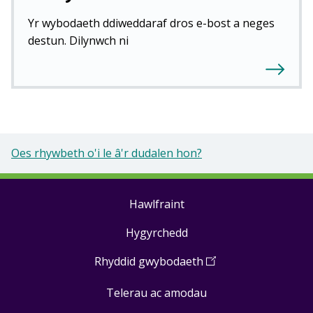
Yr wybodaeth ddiweddaraf dros e-bost a neges
destun. Dilynwch ni
Oes rhywbeth o'i le â'r dudalen hon?
Hawlfraint
Footer
Hygyrchedd
links
Rhyddid gwybodaeth
(
Open
in
Telerau ac amodau
a