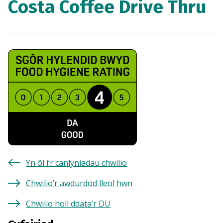
Costa Coffee Drive Thru
Yn ôl i’r canlyniadau chwilio
Chwilio’r awdurdod lleol hwn
Chwilio holl ddata’r DU