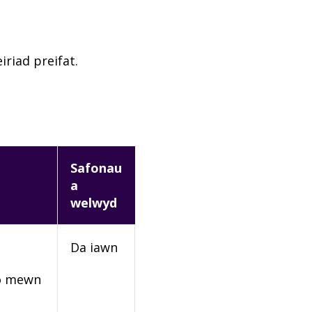
riad preifat.
Safonau
a
welwyd
Da iawn
rio mewn