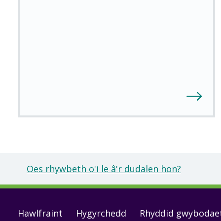
Oes rhywbeth o'i le â'r dudalen hon?
Footer
Hawlfraint
Hygyrchedd
Rhyddid gwybodae