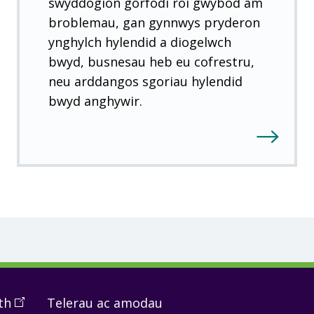
swyddogion gorfodi roi gwybod am
)
broblemau, gan gynnwys pryderon
ynghylch hylendid a diogelwch
bwyd, busnesau heb eu cofrestru,
neu arddangos sgoriau hylendid
bwyd anghywir.
th
(
Open
Telerau ac amodau