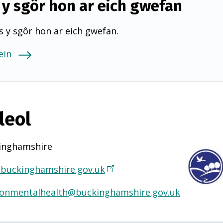
y sgôr hon ar eich gwefan
 y sgôr hon ar eich gwefan.
ein
leol
inghamshire
buckinghamshire.gov.uk
(
Y
ronmentalhealth@buckinghamshire.gov.uk
n
a