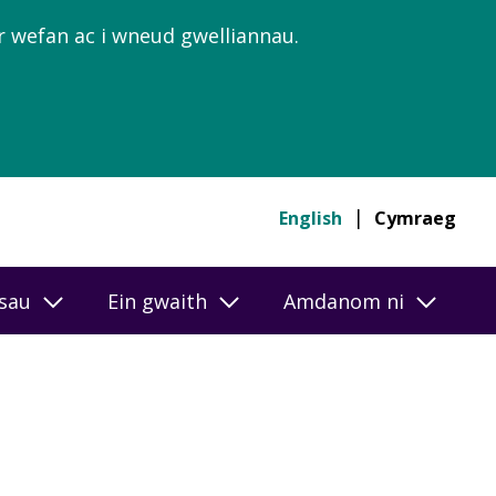
’r wefan ac i wneud gwelliannau.
English
Cymraeg
esau
Ein gwaith
Amdanom ni