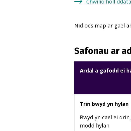
Chwilio holl ddat
Nid oes map ar gael ar
Safonau ar ad
Ardal a gafodd ei 
Trin bwyd yn hylan
Bwyd yn cael ei drin,
modd hylan