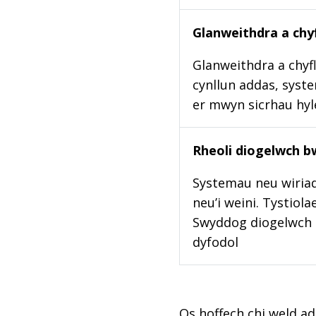
Glanweithdra a chyf
Glanweithdra a chyfl
cynllun addas, syste
er mwyn sicrhau hy
Rheoli diogelwch b
Systemau neu wiriad
neu’i weini. Tystiol
Swyddog diogelwch b
dyfodol
Os hoffech chi weld ad