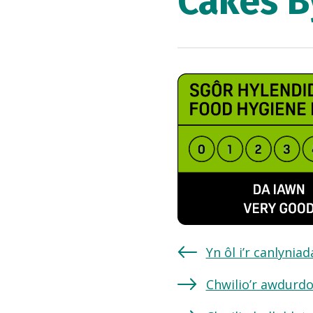
Cakes B
Yn ôl i’r canlynia
Chwilio’r awdurdo