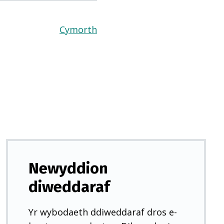
Cymorth
(Yn
agor
mewn
tab
newydd)
Newyddion
diweddaraf
Yr wybodaeth ddiweddaraf dros e-