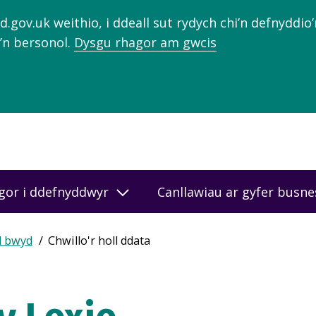
gov.uk weithio, i ddeall sut rydych chi’n defnyddio
’n bersonol.
Dysgu rhagor am gwcis
gor i ddefnyddwyr
Canllawiau ar gyfer busn
d bwyd
Chwillo'r holl ddata