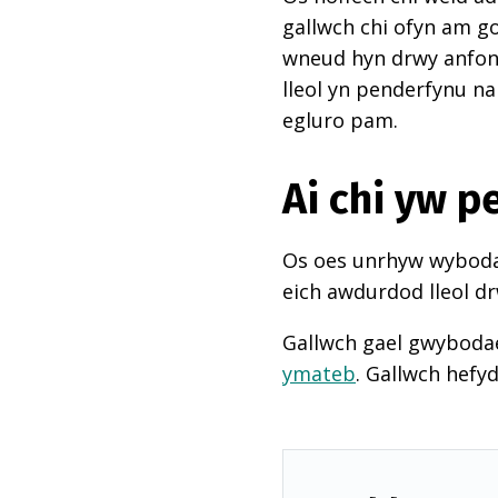
gallwch chi ofyn am go
wneud hyn drwy anfon e
lleol yn penderfynu na
egluro pam.
Ai chi yw 
Os oes unrhyw wybodae
eich awdurdod lleol dr
Gallwch gael gwyboda
ymateb
. Gallwch hefy