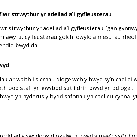
lwr strwythur yr adeilad a’i gyfleusterau
wr strwythur yr adeilad a’i gyfleusterau (gan gynnw
m awyru, cyfleusterau golchi dwylo a mesurau rheoli
lendid bwyd da
wyd
au ar waith i sicrhau diogelwch y bwyd sy’n cael ei 
aeth bod staff yn gwybod sut i drin bwyd yn ddiogel.
wyd yn hyderus y bydd safonau yn cael eu cynnal y
roddiad y swyddog diogelwch bwyd y mae’r sgôr hon w