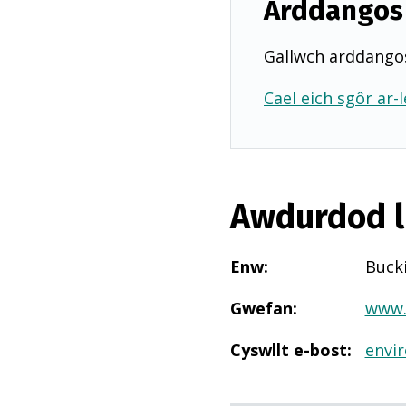
Arddangos 
Gallwch arddangos
Cael eich sgôr ar-l
Awdurdod l
Enw
:
Buck
Gwefan
:
www.
Cyswllt e-bost
:
envi