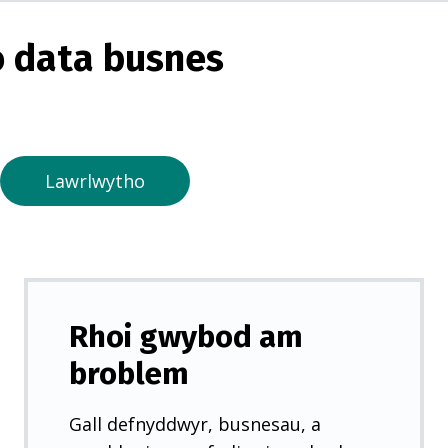
g
o
 data busnes
r
m
e
w
n
Lawrlwytho
t
a
b
n
e
Rhoi gwybod am
w
broblem
y
d
Gall defnyddwyr, busnesau, a
d