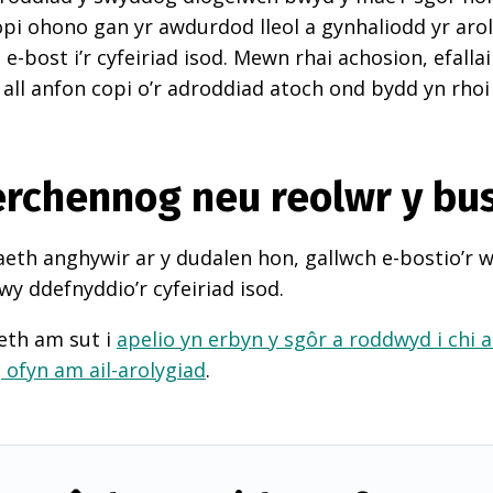
pi ohono gan yr awdurdod lleol a gynhaliodd yr arol
-bost i’r cyfeiriad isod. Mewn rhai achosion, efall
 all anfon copi o’r adroddiad atoch ond bydd yn rhoi
perchennog neu reolwr y bu
th anghywir ar y dudalen hon, gallwch e-bostio’r 
wy ddefnyddio’r cyfeiriad isod.
eth am sut i
apelio yn erbyn y sgôr a roddwyd i chi 
d
ofyn am ail-arolygiad
.