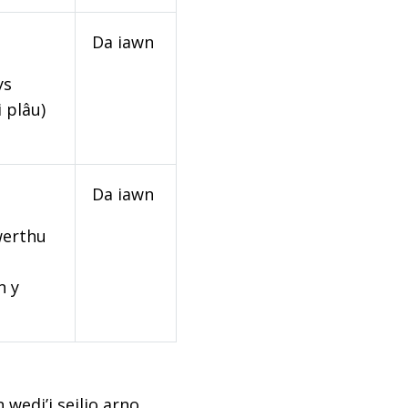
Da iawn
ys
 plâu)
Da iawn
werthu
n y
edi’i seilio arno,