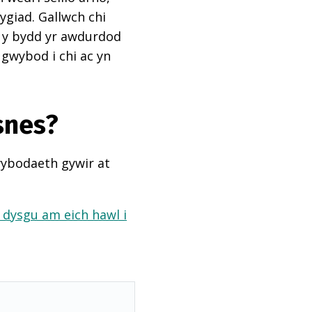
ygiad. Gallwch chi
ai y bydd yr awdurdod
 gwybod i chi ac yn
snes?
wybodaeth gywir at
a dysgu am eich hawl i