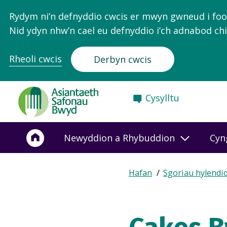
Rydym ni’n defnyddio cwcis er mwyn gwneud i food.
Nid ydyn nhw’n cael eu defnyddio i’ch adnabod chi
Rheoli cwcis
Derbyn cwcis
Food
Cysylltu
Standards
Agency
-
Newyddion a Rhybuddion
Cyn
Frontpage
Expand
Hafan
Sgoriau hylendi
Breadcrumb
breadcrumb
navigation