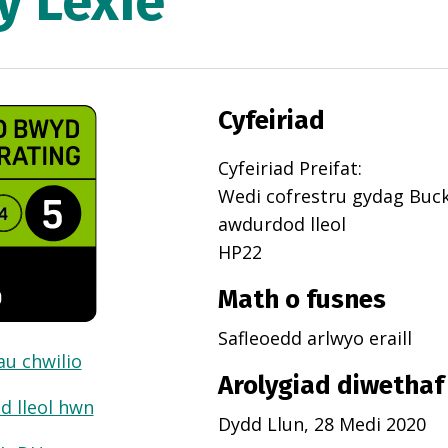
y Lexie
Cyfeiriad
Cyfeiriad Preifat
:
Wedi cofrestru gydag
Buc
awdurdod lleol
HP22
Math o fusnes
Safleoedd arlwyo eraill
dau chwilio
Arolygiad diwethaf
d lleol hwn
Dydd Llun, 28 Medi 2020