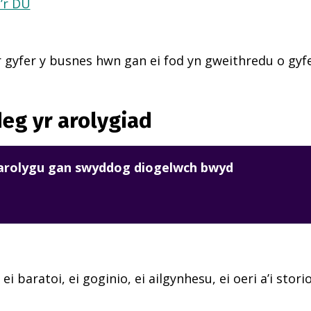
a’r DU
 gyfer y busnes hwn gan ei fod yn gweithredu o gyfei
eg yr arolygiad
harolygu gan swyddog diogelwch bwyd
 ei baratoi, ei goginio, ei ailgynhesu, ei oeri a’i sto