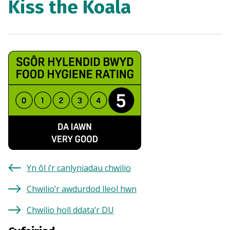
Kiss the Koala
Yn ôl i’r canlyniadau chwilio
Chwilio’r awdurdod lleol hwn
Chwilio holl ddata’r DU