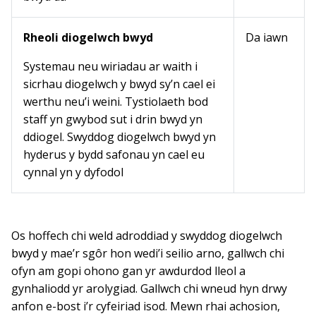
Rheoli diogelwch bwyd
Da iawn
Systemau neu wiriadau ar waith i
sicrhau diogelwch y bwyd sy’n cael ei
werthu neu’i weini. Tystiolaeth bod
staff yn gwybod sut i drin bwyd yn
ddiogel. Swyddog diogelwch bwyd yn
hyderus y bydd safonau yn cael eu
cynnal yn y dyfodol
Os hoffech chi weld adroddiad y swyddog diogelwch
bwyd y mae’r sgôr hon wedi’i seilio arno, gallwch chi
ofyn am gopi ohono gan yr awdurdod lleol a
gynhaliodd yr arolygiad. Gallwch chi wneud hyn drwy
anfon e-bost i’r cyfeiriad isod. Mewn rhai achosion,