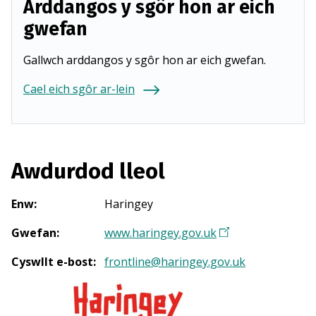
Arddangos y sgôr hon ar eich
gwefan
Gallwch arddangos y sgôr hon ar eich gwefan.
Cael eich sgôr ar-lein
Awdurdod lleol
Enw
:
Haringey
Gwefan
:
www.haringey.gov.uk
(
Y
Cyswllt e-bost
:
frontline@haringey.gov.uk
n
a
g