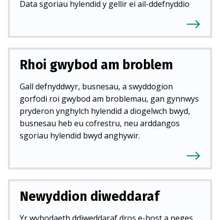
Data sgoriau hylendid y gellir ei ail-ddefnyddio
Rhoi gwybod am broblem
Gall defnyddwyr, busnesau, a swyddogion
gorfodi roi gwybod am broblemau, gan gynnwys
pryderon ynghylch hylendid a diogelwch bwyd,
busnesau heb eu cofrestru, neu arddangos
sgoriau hylendid bwyd anghywir.
Newyddion diweddaraf
Yr wybodaeth ddiweddaraf dros e-bost a neges