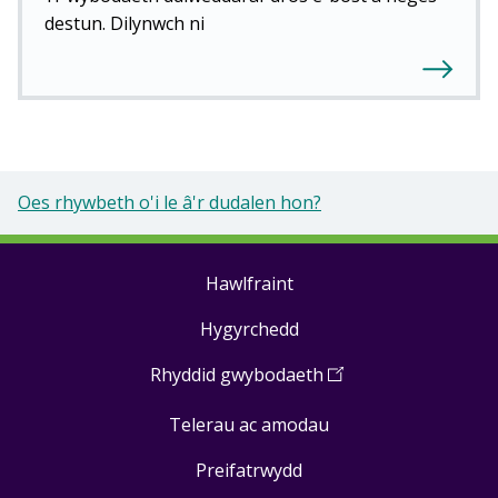
destun. Dilynwch ni
Oes rhywbeth o'i le â'r dudalen hon?
Hawlfraint
Footer
Hygyrchedd
links
Rhyddid gwybodaeth
(
Open
in
Telerau ac amodau
a
new
Preifatrwydd
window
)