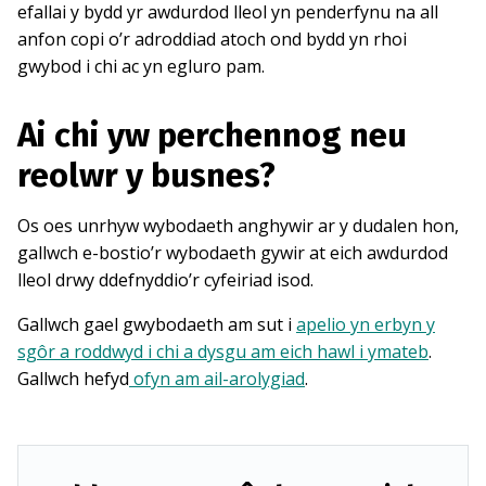
efallai y bydd yr awdurdod lleol yn penderfynu na all
anfon copi o’r adroddiad atoch ond bydd yn rhoi
gwybod i chi ac yn egluro pam.
Ai chi yw perchennog neu
reolwr y busnes?
Os oes unrhyw wybodaeth anghywir ar y dudalen hon,
gallwch e-bostio’r wybodaeth gywir at eich awdurdod
lleol drwy ddefnyddio’r cyfeiriad isod.
Gallwch gael gwybodaeth am sut i
apelio yn erbyn y
sgôr a roddwyd i chi a dysgu am eich hawl i ymateb
.
Gallwch hefyd
ofyn am ail-arolygiad
.