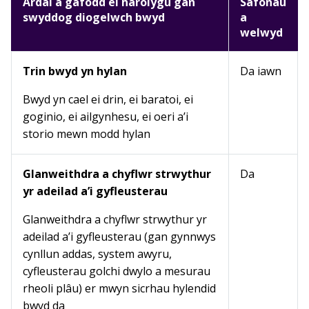
Ardal a gafodd ei harolygu gan
Safonau
swyddog diogelwch bwyd
a
welwyd
Trin bwyd yn hylan
Da iawn
Bwyd yn cael ei drin, ei baratoi, ei
goginio, ei ailgynhesu, ei oeri a’i
storio mewn modd hylan
Glanweithdra a chyflwr strwythur
Da
yr adeilad a’i gyfleusterau
Glanweithdra a chyflwr strwythur yr
adeilad a’i gyfleusterau (gan gynnwys
cynllun addas, system awyru,
cyfleusterau golchi dwylo a mesurau
rheoli plâu) er mwyn sicrhau hylendid
bwyd da