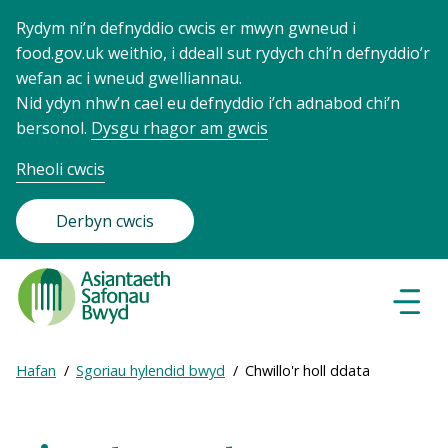
Rydym ni’n defnyddio cwcis er mwyn gwneud i
food.gov.uk weithio, i ddeall sut rydych chi’n defnyddio’r
wefan ac i wneud gwelliannau.
Nid ydyn nhw’n cael eu defnyddio i’ch adnabod chi’n
bersonol.
Dysgu rhagor am gwcis
Rheoli cwcis
Derbyn cwcis
Food
Standards
Dewisl
Llywio
Agency
-
Expand
Hafan
Sgoriau hylendid bwyd
Chwillo'r holl ddata
Frontpage
Breadcrumb
breadcrumb
navigation