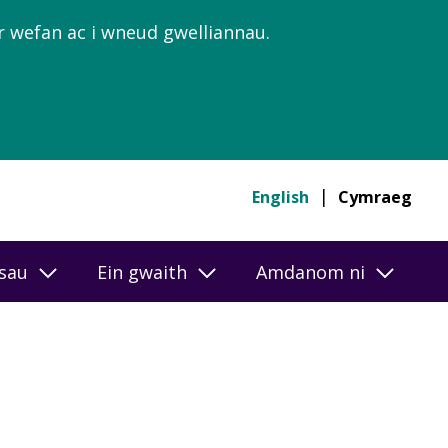
’r wefan ac i wneud gwelliannau.
English
Cymraeg
esau
Ein gwaith
Amdanom ni