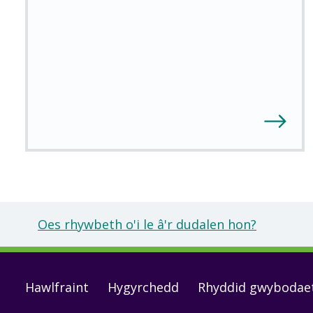
Oes rhywbeth o'i le â'r dudalen hon?
Footer
Hawlfraint
Hygyrchedd
Rhyddid gwybodae