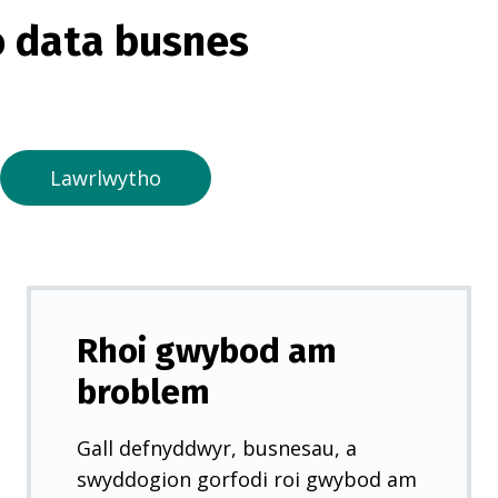
o
 data busnes
r
m
e
w
n
Lawrlwytho
t
a
b
n
e
Rhoi gwybod am
w
broblem
y
d
Gall defnyddwyr, busnesau, a
d
swyddogion gorfodi roi gwybod am
)