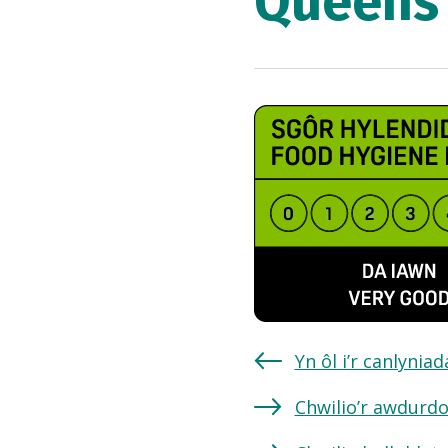
Queens 
Yn ôl i’r canlynia
Chwilio’r awdurdo