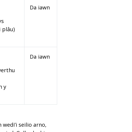
Da iawn
ys
 plâu)
Da iawn
werthu
n y
edi’i seilio arno,