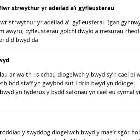
lwr strwythur yr adeilad a’i gyfleusterau
wr strwythur yr adeilad a’i gyfleusterau (gan gynnw
m awyru, cyfleusterau golchi dwylo a mesurau rheoli
lendid bwyd da
wyd
au ar waith i sicrhau diogelwch y bwyd sy’n cael ei 
aeth bod staff yn gwybod sut i drin bwyd yn ddiogel.
wyd yn hyderus y bydd safonau yn cael eu cynnal y
roddiad y swyddog diogelwch bwyd y mae’r sgôr hon w