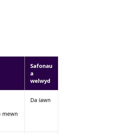
Safonau
a
welwyd
Da iawn
rio mewn