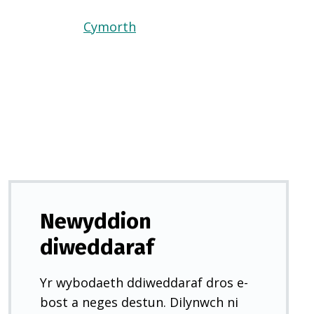
Cymorth
(Yn
agor
mewn
tab
newydd)
Newyddion
diweddaraf
Yr wybodaeth ddiweddaraf dros e-
bost a neges destun. Dilynwch ni