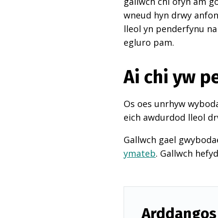
gallwch chi ofyn am go
wneud hyn drwy anfon e
lleol yn penderfynu na
egluro pam.
Ai chi yw 
Os oes unrhyw wybodae
eich awdurdod lleol dr
Gallwch gael gwyboda
ymateb
. Gallwch hefy
Arddangos 