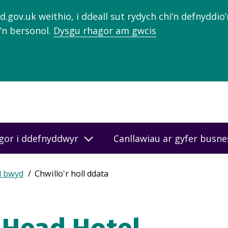
gov.uk weithio, i ddeall sut rydych chi’n defnyddio
’n bersonol.
Dysgu rhagor am gwcis
gor i ddefnyddwyr
Canllawiau ar gyfer busn
d bwyd
Chwillo'r holl ddata