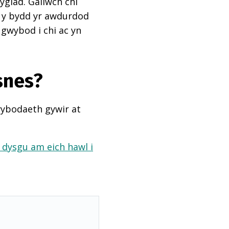
ygiad. Gallwch chi
ai y bydd yr awdurdod
 gwybod i chi ac yn
snes?
wybodaeth gywir at
a dysgu am eich hawl i