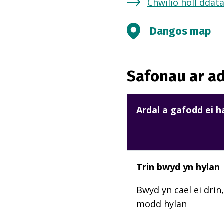
Chwilio holl ddat
Dangos map
Safonau ar ad
Ardal a gafodd ei 
Trin bwyd yn hylan
Bwyd yn cael ei drin,
modd hylan