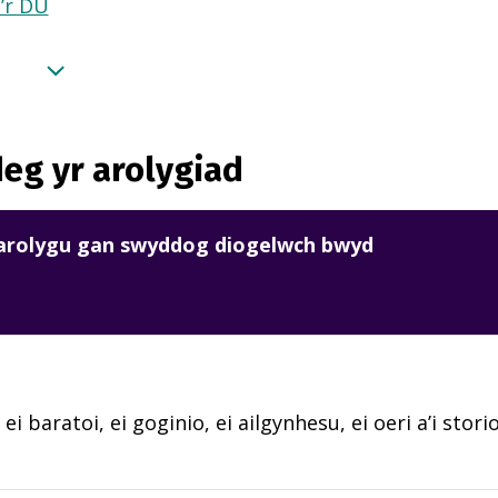
a’r DU
eg yr arolygiad
harolygu gan swyddog diogelwch bwyd
 ei baratoi, ei goginio, ei ailgynhesu, ei oeri a’i sto