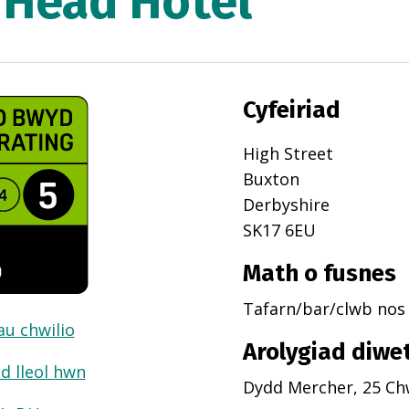
Head Hotel
Cyfeiriad
High Street
Buxton
Derbyshire
SK17 6EU
Math o fusnes
Tafarn/bar/clwb nos
dau chwilio
Arolygiad diwe
d lleol hwn
Dydd Mercher, 25 Ch