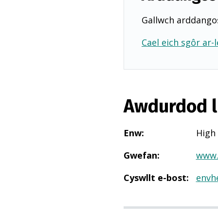
Gallwch arddangos
Cael eich sgôr ar-l
Awdurdod l
Enw
:
High
Gwefan
:
www.
Cyswllt e-bost
:
envh