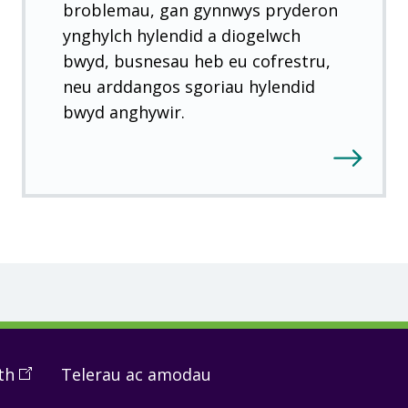
broblemau, gan gynnwys pryderon
ynghylch hylendid a diogelwch
bwyd, busnesau heb eu cofrestru,
neu arddangos sgoriau hylendid
bwyd anghywir.
th
(
Open
Telerau ac amodau
in