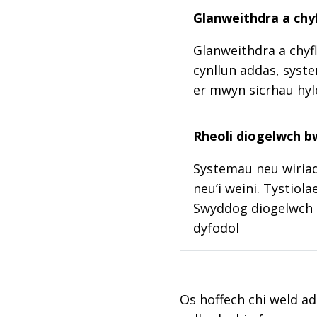
Glanweithdra a chyf
Glanweithdra a chyfl
cynllun addas, syste
er mwyn sicrhau hy
Rheoli diogelwch b
Systemau neu wiriad
neu’i weini. Tystiol
Swyddog diogelwch b
dyfodol
Os hoffech chi weld ad