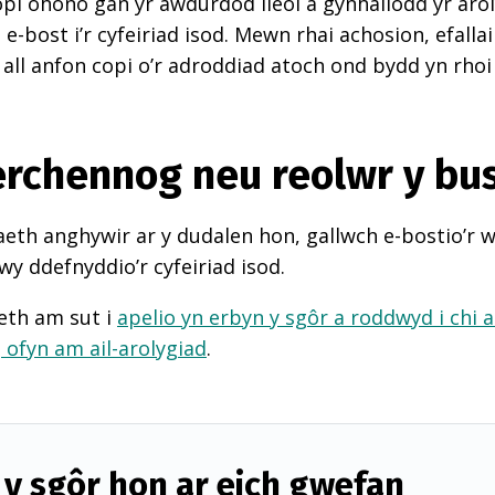
pi ohono gan yr awdurdod lleol a gynhaliodd yr arol
-bost i’r cyfeiriad isod. Mewn rhai achosion, efall
 all anfon copi o’r adroddiad atoch ond bydd yn rhoi
perchennog neu reolwr y bu
th anghywir ar y dudalen hon, gallwch e-bostio’r 
wy ddefnyddio’r cyfeiriad isod.
eth am sut i
apelio yn erbyn y sgôr a roddwyd i chi 
d
ofyn am ail-arolygiad
.
y sgôr hon ar eich gwefan