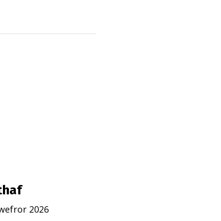
thaf
wefror 2026