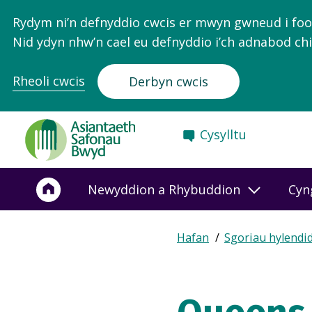
Rydym ni’n defnyddio cwcis er mwyn gwneud i food.
Nid ydyn nhw’n cael eu defnyddio i’ch adnabod chi
Rheoli cwcis
Derbyn cwcis
Food
Cysylltu
Standards
Agency
-
Newyddion a Rhybuddion
Cyn
Frontpage
Expand
Hafan
Sgoriau hylendi
Breadcrumb
breadcrumb
navigation