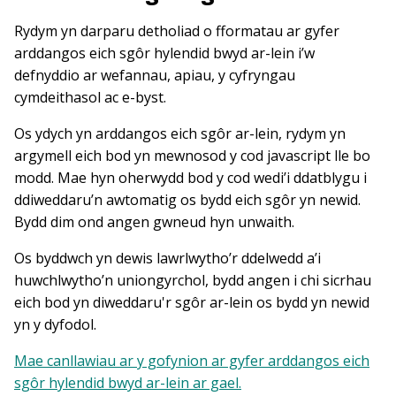
Rydym yn darparu detholiad o fformatau ar gyfer
arddangos eich sgôr hylendid bwyd ar-lein i’w
defnyddio ar wefannau, apiau, y cyfryngau
cymdeithasol ac e-byst.
Os ydych yn arddangos eich sgôr ar-lein, rydym yn
argymell eich bod yn mewnosod y cod javascript lle bo
modd. Mae hyn oherwydd bod y cod wedi’i ddatblygu i
ddiweddaru’n awtomatig os bydd eich sgôr yn newid.
Bydd dim ond angen gwneud hyn unwaith.
Os byddwch yn dewis lawrlwytho’r ddelwedd a’i
huwchlwytho’n uniongyrchol, bydd angen i chi sicrhau
eich bod yn diweddaru'r sgôr ar-lein os bydd yn newid
yn y dyfodol.
Mae canllawiau ar y gofynion ar gyfer arddangos eich
sgôr hylendid bwyd ar-lein ar gael.