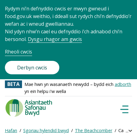
Rydym ni’n defnyddio cwcis er mwyn gwneud i
food.gov.uk weithio, i ddeall sut rydych chi’n defnyddio’r
wefan ac i wneud gwelliannau.
Nid ydyn nhw’n cael eu defnyddio i’ch adnabod chi’n
bersonol.
Dysgu rhagor am gwcis
Rheoli cwcis
Derbyn cwcis
BETA
Mae hwn yn wasanaeth newydd – bydd eich
adborth
yn ein helpu i'w wella
Food
Standards
Dewisl
Llywio
Agency
-
Hafan
Sgoriau hylendid bwyd
The Beachcomber
Cael sgôr
Exp
Frontpage
Breadcrumb