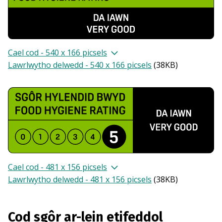
Cael cod - 540 x 166 picsels
Lawrlwytho delwedd - 540 x 166 picsels
(
38KB
)
Cael cod - 481 x 156 picsels
Lawrlwytho delwedd - 481 x 156 picsels
(
38KB
)
Cod sgôr ar-lein etifeddol