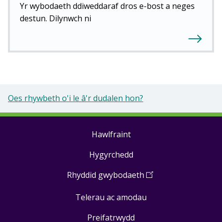
Yr wybodaeth ddiweddaraf dros e-bost a neges
destun. Dilynwch ni
Oes rhywbeth o'i le â'r dudalen hon?
Hawlfraint
Footer
Hygyrchedd
links
Rhyddid gwybodaeth
(
Open
in
Telerau ac amodau
a
new
Preifatrwydd