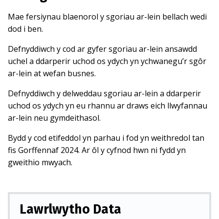
Mae fersiynau blaenorol y sgoriau ar-lein bellach wedi
dod i ben.
Defnyddiwch y cod ar gyfer sgoriau ar-lein ansawdd
uchel a ddarperir uchod os ydych yn ychwanegu’r sgôr
ar-lein at wefan busnes.
Defnyddiwch y delweddau sgoriau ar-lein a ddarperir
uchod os ydych yn eu rhannu ar draws eich llwyfannau
ar-lein neu gymdeithasol.
Bydd y cod etifeddol yn parhau i fod yn weithredol tan
fis Gorffennaf 2024. Ar ôl y cyfnod hwn ni fydd yn
gweithio mwyach.
Lawrlwytho Data