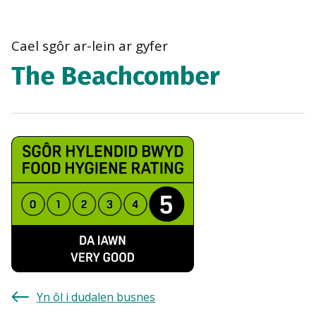
bre
navi
Cael sgôr ar-lein ar gyfer
The Beachcomber
Yn ôl i dudalen busnes