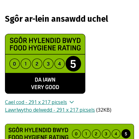
Sgôr ar-lein ansawdd uchel
Cael cod - 291 x 217 picsels
Lawrlwytho delwedd - 291 x 217 picsels
(
32KB
)