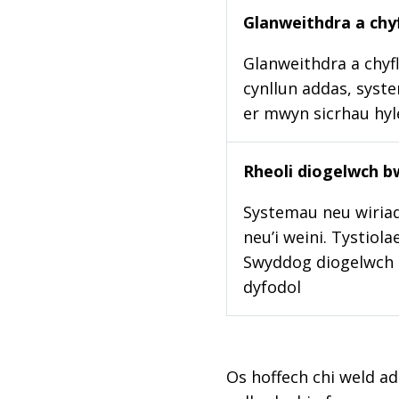
Glanweithdra a chyf
Glanweithdra a chyfl
cynllun addas, syste
er mwyn sicrhau hy
Rheoli diogelwch b
Systemau neu wiriad
neu’i weini. Tystiol
Swyddog diogelwch b
dyfodol
Os hoffech chi weld ad