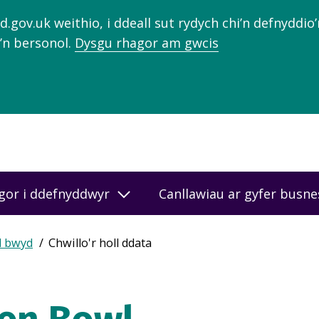
gov.uk weithio, i ddeall sut rydych chi’n defnyddio
’n bersonol.
Dysgu rhagor am gwcis
gor i ddefnyddwyr
Canllawiau ar gyfer busn
d bwyd
Chwillo'r holl ddata