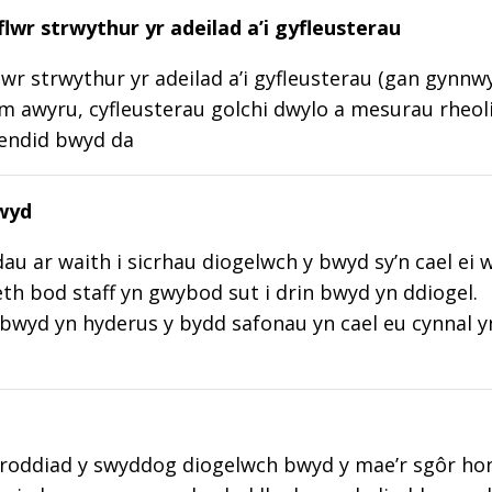
lwr strwythur yr adeilad a’i gyfleusterau
wr strwythur yr adeilad a’i gyfleusterau (gan gynnw
m awyru, cyfleusterau golchi dwylo a mesurau rheoli
lendid bwyd da
wyd
au ar waith i sicrhau diogelwch y bwyd sy’n cael ei 
aeth bod staff yn gwybod sut i drin bwyd yn ddiogel.
wyd yn hyderus y bydd safonau yn cael eu cynnal y
roddiad y swyddog diogelwch bwyd y mae’r sgôr hon w