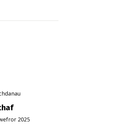
echdanau
thaf
wefror 2025