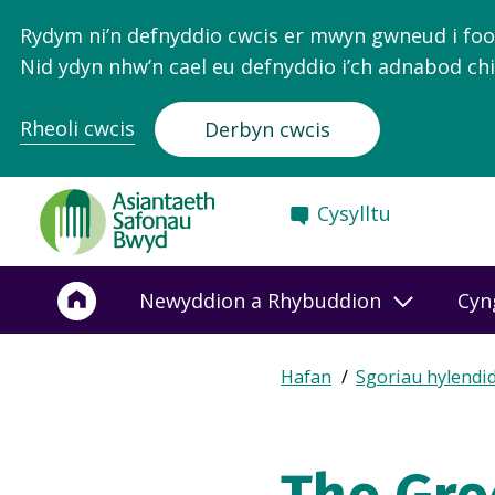
Rydym ni’n defnyddio cwcis er mwyn gwneud i food.
Nid ydyn nhw’n cael eu defnyddio i’ch adnabod chi
Rheoli cwcis
Derbyn cwcis
Food
Cysylltu
Standards
Agency
-
Newyddion a Rhybuddion
Cyn
Frontpage
Expand
Hafan
Sgoriau hylendi
Breadcrumb
breadcrumb
navigation