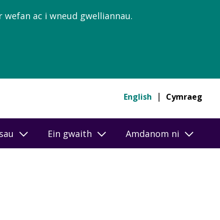
’r wefan ac i wneud gwelliannau.
English
Cymraeg
esau
Ein gwaith
Amdanom ni