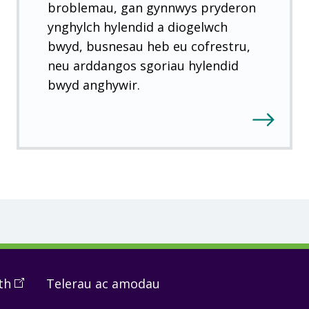
broblemau, gan gynnwys pryderon
ynghylch hylendid a diogelwch
bwyd, busnesau heb eu cofrestru,
neu arddangos sgoriau hylendid
bwyd anghywir.
th
(
Open
Telerau ac amodau
in