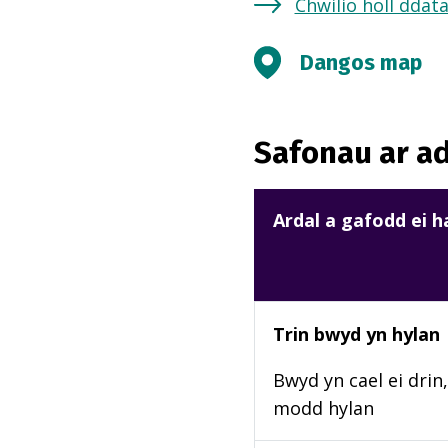
Chwilio holl ddat
Dangos map
Safonau ar ad
Ardal a gafodd ei 
Trin bwyd yn hylan
Bwyd yn cael ei drin,
modd hylan