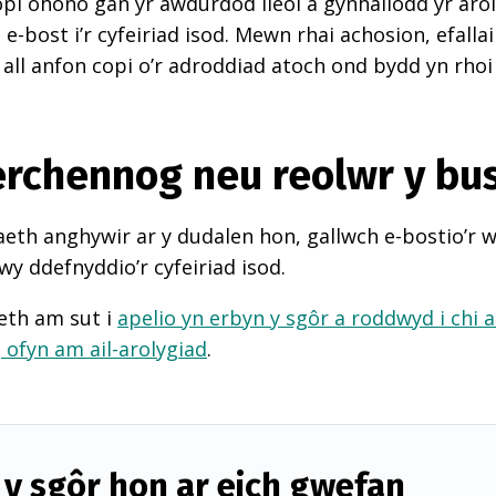
pi ohono gan yr awdurdod lleol a gynhaliodd yr arol
-bost i’r cyfeiriad isod. Mewn rhai achosion, efall
 all anfon copi o’r adroddiad atoch ond bydd yn rhoi
perchennog neu reolwr y bu
th anghywir ar y dudalen hon, gallwch e-bostio’r 
wy ddefnyddio’r cyfeiriad isod.
eth am sut i
apelio yn erbyn y sgôr a roddwyd i chi 
d
ofyn am ail-arolygiad
.
y sgôr hon ar eich gwefan