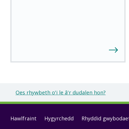
Oes rhywbeth o'i le â'r dudalen hon?
Footer
Hawlfraint
Hygyrchedd
Rhyddid gwybodae