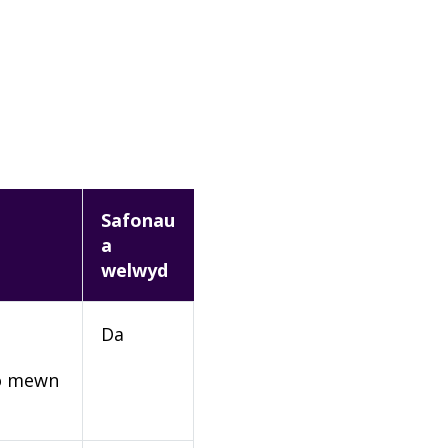
Safonau
a
welwyd
Da
rio mewn