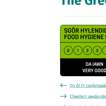
The Gre
Yn ôl i’r canlynia
Chwilio’r awdurdo