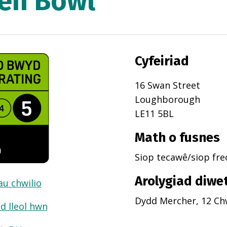
en Bowl
Cyfeiriad
16 Swan Street
Loughborough
LE11 5BL
Math o fusnes
Siop tecawê/siop fr
Arolygiad diwe
dau chwilio
Dydd Mercher, 12 Ch
d lleol hwn