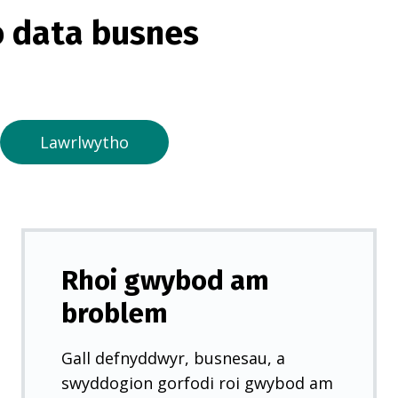
o
 data busnes
r
m
e
w
n
Lawrlwytho
t
a
b
n
e
Rhoi gwybod am
w
broblem
y
d
Gall defnyddwyr, busnesau, a
d
swyddogion gorfodi roi gwybod am
)