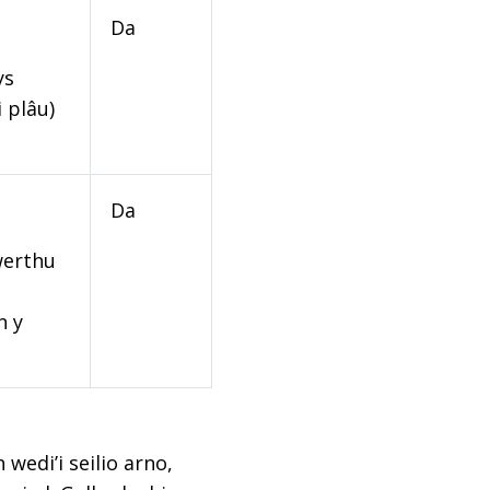
Da
ys
 plâu)
Da
werthu
n y
edi’i seilio arno,