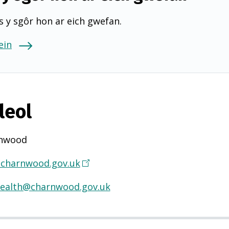
 y sgôr hon ar eich gwefan.
ein
leol
nwood
charnwood.gov.uk
(
Y
health@charnwood.gov.uk
n
a
g