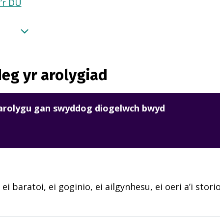
a’r DU
eg yr arolygiad
harolygu gan swyddog diogelwch bwyd
 ei baratoi, ei goginio, ei ailgynhesu, ei oeri a’i sto