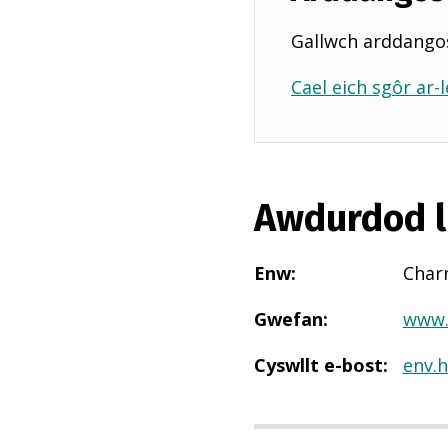
Gallwch arddangos
Cael eich sgôr ar-l
Awdurdod l
Enw
:
Char
Gwefan
:
www.
Cyswllt e-bost
:
env.