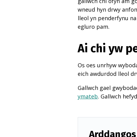
gallwch chi ofyn am go
wneud hyn drwy anfon e
lleol yn penderfynu na
egluro pam.
Ai chi yw 
Os oes unrhyw wybodae
eich awdurdod lleol dr
Gallwch gael gwyboda
ymateb
. Gallwch hefy
Arddangos 