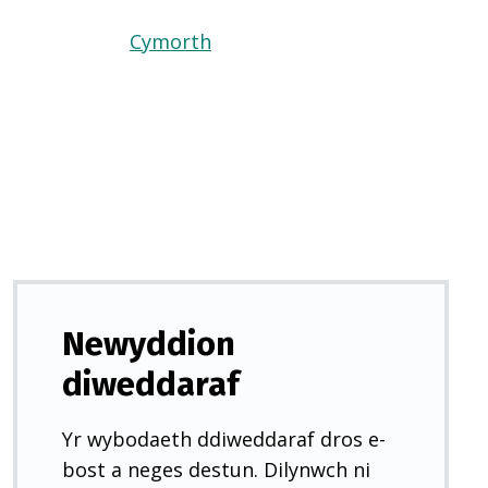
Cymorth
(Yn
agor
mewn
tab
newydd)
Newyddion
diweddaraf
Yr wybodaeth ddiweddaraf dros e-
bost a neges destun. Dilynwch ni