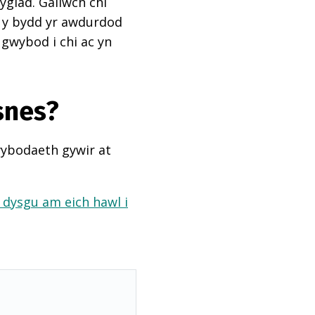
ygiad. Gallwch chi
ai y bydd yr awdurdod
 gwybod i chi ac yn
snes?
wybodaeth gywir at
a dysgu am eich hawl i