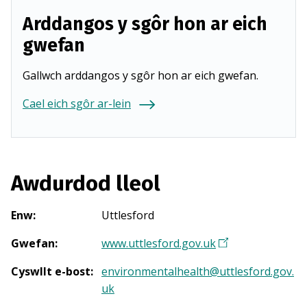
Arddangos y sgôr hon ar eich
gwefan
Gallwch arddangos y sgôr hon ar eich gwefan.
Cael eich sgôr ar-lein
Awdurdod lleol
Enw
:
Uttlesford
Gwefan
:
www.uttlesford.gov.uk
(
Y
Cyswllt e-bost
:
environmentalhealth@uttlesford.gov.
n
uk
a