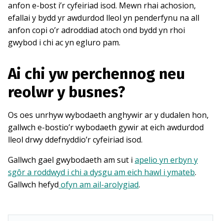
anfon e-bost i’r cyfeiriad isod. Mewn rhai achosion,
efallai y bydd yr awdurdod lleol yn penderfynu na all
anfon copi o’r adroddiad atoch ond bydd yn rhoi
gwybod i chi ac yn egluro pam.
Ai chi yw perchennog neu
reolwr y busnes?
Os oes unrhyw wybodaeth anghywir ar y dudalen hon,
gallwch e-bostio’r wybodaeth gywir at eich awdurdod
lleol drwy ddefnyddio’r cyfeiriad isod.
Gallwch gael gwybodaeth am sut i
apelio yn erbyn y
sgôr a roddwyd i chi a dysgu am eich hawl i ymateb
.
Gallwch hefyd
ofyn am ail-arolygiad
.