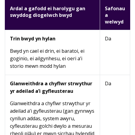
Ardal a gafodd ei harolygu gan
Safonau
swyddog diogelwch bwyd
a
welwyd
Trin bwyd yn hylan
Da
Bwyd yn cael ei drin, ei baratoi, ei
goginio, ei ailgynhesu, ei oeri a’i
storio mewn modd hylan
Glanweithdra a chyflwr strwythur
Da
yr adeilad a’i gyfleusterau
Glanweithdra a chyflwr strwythur yr
adeilad a’i gyfleusterau (gan gynnwys
cynllun addas, system awyru,
cyfleusterau golchi dwylo a mesurau
rheoli plâu) er mwyn sicrhau hylendid