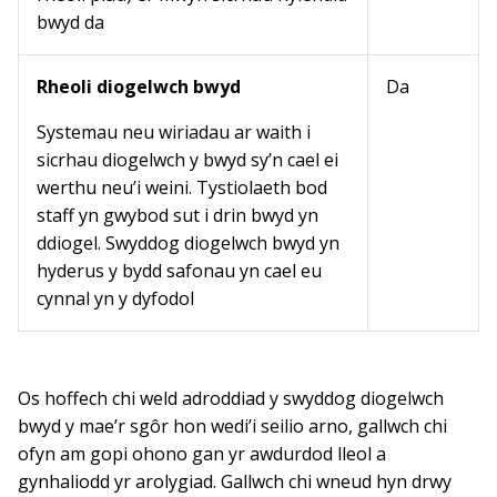
bwyd da
Rheoli diogelwch bwyd
Da
Systemau neu wiriadau ar waith i
sicrhau diogelwch y bwyd sy’n cael ei
werthu neu’i weini. Tystiolaeth bod
staff yn gwybod sut i drin bwyd yn
ddiogel. Swyddog diogelwch bwyd yn
hyderus y bydd safonau yn cael eu
cynnal yn y dyfodol
Os hoffech chi weld adroddiad y swyddog diogelwch
bwyd y mae’r sgôr hon wedi’i seilio arno, gallwch chi
ofyn am gopi ohono gan yr awdurdod lleol a
gynhaliodd yr arolygiad. Gallwch chi wneud hyn drwy