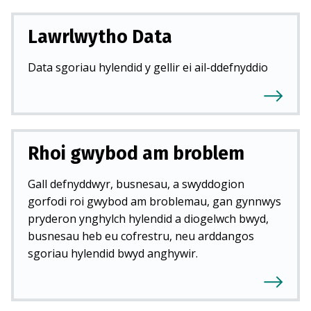
Lawrlwytho Data
Data sgoriau hylendid y gellir ei ail-ddefnyddio
Rhoi gwybod am broblem
Gall defnyddwyr, busnesau, a swyddogion
gorfodi roi gwybod am broblemau, gan gynnwys
pryderon ynghylch hylendid a diogelwch bwyd,
busnesau heb eu cofrestru, neu arddangos
sgoriau hylendid bwyd anghywir.