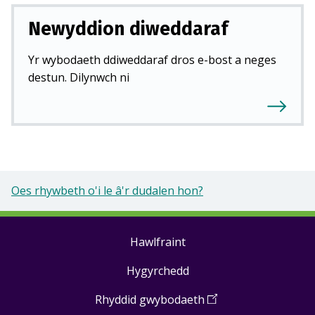
Newyddion diweddaraf
Yr wybodaeth ddiweddaraf dros e-bost a neges
destun. Dilynwch ni
Oes rhywbeth o'i le â'r dudalen hon?
Hawlfraint
Footer
Hygyrchedd
links
Rhyddid gwybodaeth
(
Open