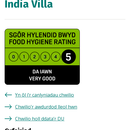
India Villa
Yn ôl i’r canlyniadau chwilio
Chwilio’r awdurdod lleol hwn
Chwilio holl ddata’r DU