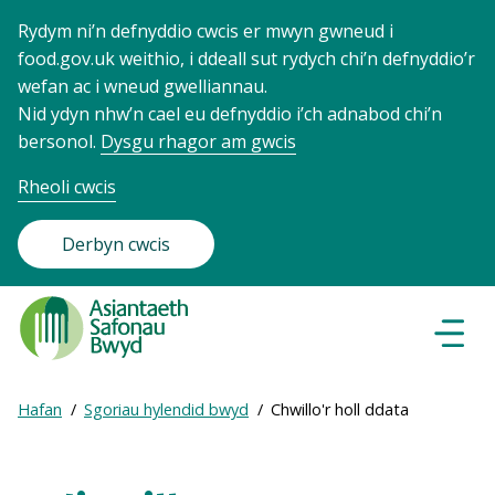
Rydym ni’n defnyddio cwcis er mwyn gwneud i
food.gov.uk weithio, i ddeall sut rydych chi’n defnyddio’r
wefan ac i wneud gwelliannau.
Nid ydyn nhw’n cael eu defnyddio i’ch adnabod chi’n
bersonol.
Dysgu rhagor am gwcis
Rheoli cwcis
Derbyn cwcis
Food
Standards
Dewisl
Llywio
Agency
-
Expand
Hafan
Sgoriau hylendid bwyd
Chwillo'r holl ddata
Frontpage
Breadcrumb
breadcrumb
navigation