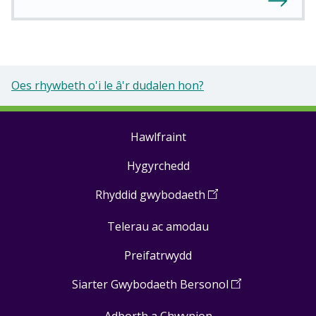
Oes rhywbeth o'i le â'r dudalen hon?
Hawlfraint
Footer
Hygyrchedd
links
Rhyddid gwybodaeth
(
Open
in
Telerau ac amodau
a
new
Preifatrwydd
window
)
Siarter Gwybodaeth Bersonol
(
Open
in
Adborth a Chwynion