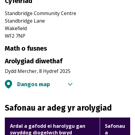
Cyfeiriad
Standbridge Community Centre
Standbridge Lane
Wakefield
WF2 7NP
Math o fusnes
Arolygiad diwethaf
Dydd Mercher, 8 Hydref 2025
Dangos map
Safonau ar adeg yr arolygiad
Ardal a gafodd ei harolygu gan
Safonau
swyddog diogelwch bwyd
a