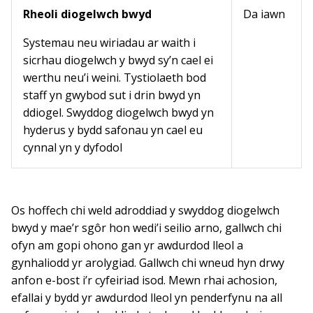
Rheoli diogelwch bwyd
Da iawn
Systemau neu wiriadau ar waith i
sicrhau diogelwch y bwyd sy’n cael ei
werthu neu’i weini. Tystiolaeth bod
staff yn gwybod sut i drin bwyd yn
ddiogel. Swyddog diogelwch bwyd yn
hyderus y bydd safonau yn cael eu
cynnal yn y dyfodol
Os hoffech chi weld adroddiad y swyddog diogelwch
bwyd y mae’r sgôr hon wedi’i seilio arno, gallwch chi
ofyn am gopi ohono gan yr awdurdod lleol a
gynhaliodd yr arolygiad. Gallwch chi wneud hyn drwy
anfon e-bost i’r cyfeiriad isod. Mewn rhai achosion,
efallai y bydd yr awdurdod lleol yn penderfynu na all