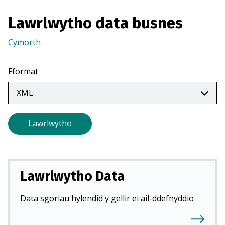
m
Lawrlwytho data busnes
e
w
Cymorth
(Yn
n
agor
t
mewn
Fformat
a
tab
b
newydd)
n
e
Lawrlwytho
w
y
d
d
Lawrlwytho Data
)
Data sgoriau hylendid y gellir ei ail-ddefnyddio