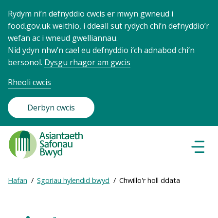
Rydym ni’n defnyddio cwcis er mwyn gwneud i
food.gov.uk weithio, i ddeall sut rydych chi’n defnyddio’r
wefan ac i wneud gwelliannau.
Nid ydyn nhw’n cael eu defnyddio i’ch adnabod chi’n
bersonol.
Dysgu rhagor am gwcis
Rheoli cwcis
Derbyn cwcis
Food
Standards
Dewisl
Llywio
Agency
-
Expand
Hafan
Sgoriau hylendid bwyd
Chwillo'r holl ddata
Frontpage
Breadcrumb
breadcrumb
navigation