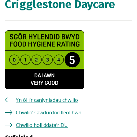
Crigglestone Daycare
Yn ôl i’r canlyniadau chwilio
Chwilio’r awdurdod lleol hwn
Chwilio holl ddata’r DU