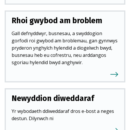
Rhoi gwybod am broblem
Gall defnyddwyr, busnesau, a swyddogion
gorfodi roi gwybod am broblemau, gan gynnwys
pryderon ynghylch hylendid a diogelwch bwyd,
busnesau heb eu cofrestru, neu arddangos
sgoriau hylendid bwyd anghywir.
Newyddion diweddaraf
Yr wybodaeth ddiweddaraf dros e-bost a neges
destun. Dilynwch ni