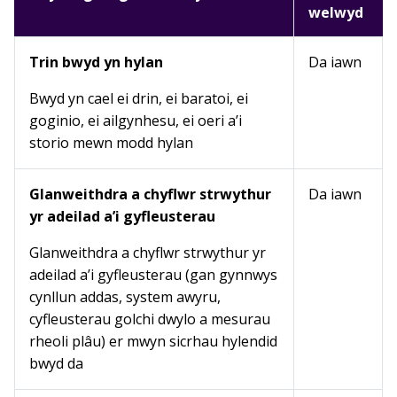
welwyd
Trin bwyd yn hylan
Da iawn
Bwyd yn cael ei drin, ei baratoi, ei
goginio, ei ailgynhesu, ei oeri a’i
storio mewn modd hylan
Glanweithdra a chyflwr strwythur
Da iawn
yr adeilad a’i gyfleusterau
Glanweithdra a chyflwr strwythur yr
adeilad a’i gyfleusterau (gan gynnwys
cynllun addas, system awyru,
cyfleusterau golchi dwylo a mesurau
rheoli plâu) er mwyn sicrhau hylendid
bwyd da