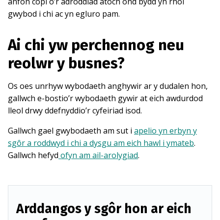
anfon copi o’r adroddiad atoch ond bydd yn rhoi
gwybod i chi ac yn egluro pam.
Ai chi yw perchennog neu
reolwr y busnes?
Os oes unrhyw wybodaeth anghywir ar y dudalen hon,
gallwch e-bostio’r wybodaeth gywir at eich awdurdod
lleol drwy ddefnyddio’r cyfeiriad isod.
Gallwch gael gwybodaeth am sut i
apelio yn erbyn y
sgôr a roddwyd i chi a dysgu am eich hawl i ymateb
.
Gallwch hefyd
ofyn am ail-arolygiad
.
Arddangos y sgôr hon ar eich