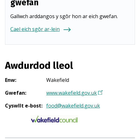
gwefan
Gallwch arddangos y sgôr hon ar eich gwefan.
Cael eich sgôr ar-lein
Awdurdod lleol
Enw
:
Wakefield
Gwefan
:
www.wakefield.gov.uk
(
Y
Cyswllt e-bost
:
food@wakefield.gov.uk
n
a
g
o
r