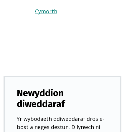
Cymorth
(Yn
agor
mewn
tab
newydd)
Newyddion
diweddaraf
Yr wybodaeth ddiweddaraf dros e-
bost a neges destun. Dilynwch ni