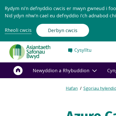
Rydym ni’n defnyddio cwcis er mwyn gwneud i food.
Nid ydyn nhw’n cael eu defnyddio i’ch adnabod chi
Rheoli cwcis
Derbyn cwcis
Food
Cysylltu
Standards
Agency
-
Newyddion a Rhybuddion
Cyn
Frontpage
Expand
Hafan
Sgoriau hylendi
Breadcrumb
breadcrumb
navigation