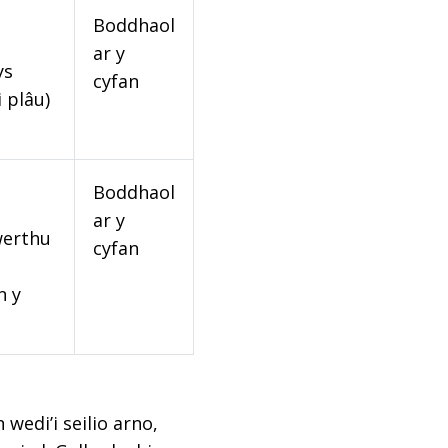
Boddhaol
ar y
ys
cyfan
 plâu)
Boddhaol
ar y
werthu
cyfan
n y
edi’i seilio arno,