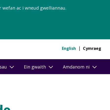
’r wefan ac i wneud gwelliannau.
English
Cymraeg
esau
Ein gwaith
Amdanom ni