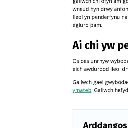
gallwch chi ofyn am go
wneud hyn drwy anfon e
lleol yn penderfynu na
egluro pam.
Ai chi yw 
Os oes unrhyw wybodae
eich awdurdod lleol dr
Gallwch gael gwyboda
ymateb
. Gallwch hefy
Arddangos 