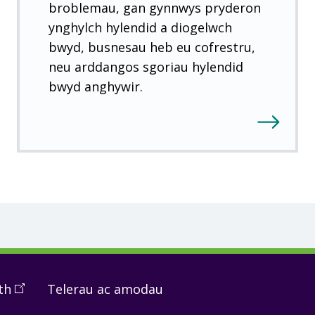
broblemau, gan gynnwys pryderon
ynghylch hylendid a diogelwch
bwyd, busnesau heb eu cofrestru,
neu arddangos sgoriau hylendid
bwyd anghywir.
th
(
Open
Telerau ac amodau
in