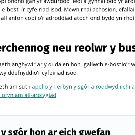
pi ohono gan yr awdurdod lleol a gynhaliodd yr arol
-bost i’r cyfeiriad isod. Mewn rhai achosion, efall
 all anfon copi o’r adroddiad atoch ond bydd yn rhoi
perchennog neu reolwr y bu
th anghywir ar y dudalen hon, gallwch e-bostio’r 
wy ddefnyddio’r cyfeiriad isod.
eth am sut i
apelio yn erbyn y sgôr a roddwyd i chi 
d
ofyn am ail-arolygiad
.
y sgôr hon ar eich gwefan