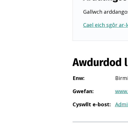
Gallwch arddangos
Cael eich sgôr ar-l
Awdurdod l
Enw
:
Birm
Gwefan
:
www.
Cyswllt e-bost
:
Admi