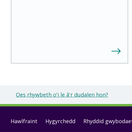
Oes rhywbeth o'i le â'r dudalen hon?
Footer
Hawlfraint
Hygyrchedd
Rhyddid gwybodae