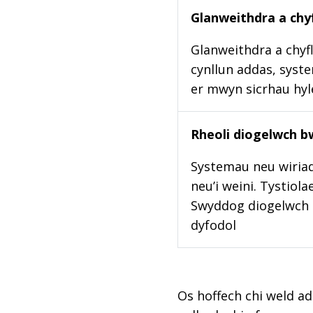
Glanweithdra a chyf
Glanweithdra a chyfl
cynllun addas, syste
er mwyn sicrhau hy
Rheoli diogelwch b
Systemau neu wiriad
neu’i weini. Tystiol
Swyddog diogelwch b
dyfodol
Os hoffech chi weld ad