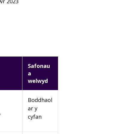
wr 2023
Safonau
a
welwyd
Boddhaol
ar y
o
cyfan