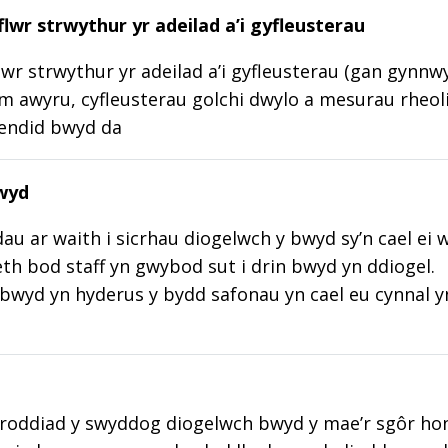
lwr strwythur yr adeilad a’i gyfleusterau
wr strwythur yr adeilad a’i gyfleusterau (gan gynnw
m awyru, cyfleusterau golchi dwylo a mesurau rheoli
lendid bwyd da
wyd
au ar waith i sicrhau diogelwch y bwyd sy’n cael ei 
aeth bod staff yn gwybod sut i drin bwyd yn ddiogel.
wyd yn hyderus y bydd safonau yn cael eu cynnal y
roddiad y swyddog diogelwch bwyd y mae’r sgôr hon w