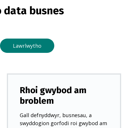
o
 data busnes
r
m
e
w
n
Lawrlwytho
t
a
b
n
e
Rhoi gwybod am
w
broblem
y
d
Gall defnyddwyr, busnesau, a
d
swyddogion gorfodi roi gwybod am
)