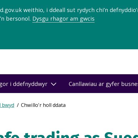
gov.uk weithio, i ddeall sut rydych chi’n defnyddio
’n bersonol.
Dysgu rhagor am gwcis
gor i ddefnyddwyr
Canllawiau ar gyfer busn
d bwyd
Chwillo'r holl ddata