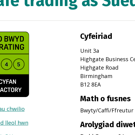
afe trading as Sue
Cyfeiriad
Unit 3a
Highgate Business C
Highgate Road
Birmingham
B12 8EA
Math o fusnes
dau chwilio
Bwyty/Caffi/Ffreutur
d lleol hwn
Arolygiad diwe