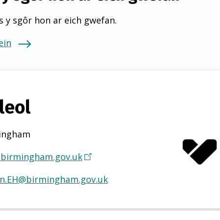
 y sgôr hon ar eich gwefan.
ein
leol
ingham
birmingham.gov.uk
(
Y
n.EH@birmingham.gov.uk
n
a
g