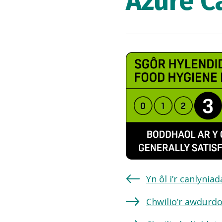
Azure C
Yn ôl i’r canlynia
Chwilio’r awdurdo