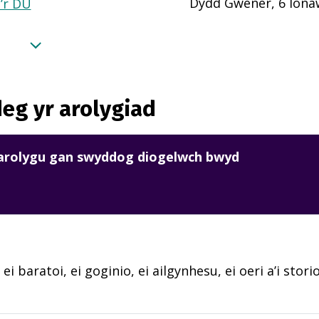
Dydd Gwener, 6 Iona
a’r DU
eg yr arolygiad
harolygu gan swyddog diogelwch bwyd
ei baratoi, ei goginio, ei ailgynhesu, ei oeri a’i stori