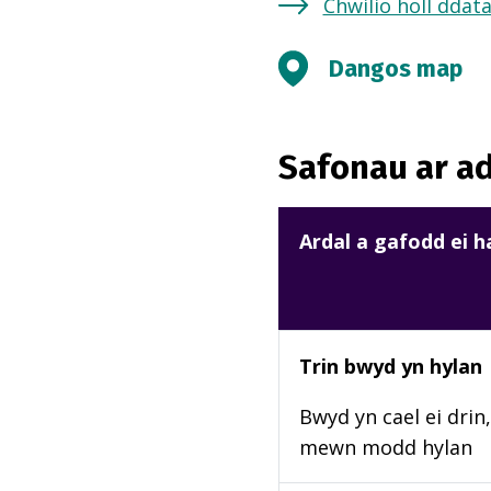
Chwilio holl ddat
Dangos map
Safonau ar ad
Ardal a gafodd ei 
Trin bwyd yn hylan
Bwyd yn cael ei drin, 
mewn modd hylan