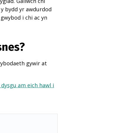
ygiad. Gallwch chi
ai y bydd yr awdurdod
 gwybod i chi ac yn
snes?
wybodaeth gywir at
a dysgu am eich hawl i