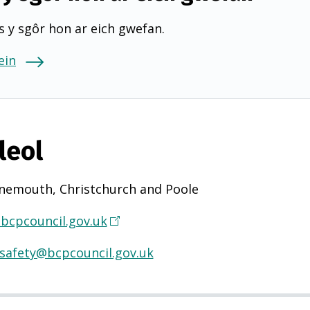
 y sgôr hon ar eich gwefan.
ein
leol
nemouth, Christchurch and Poole
bcpcouncil.gov.uk
(
Y
.safety@bcpcouncil.gov.uk
n
a
g