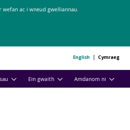
’r wefan ac i wneud gwelliannau.
English
Cymraeg
esau
Ein gwaith
Amdanom ni