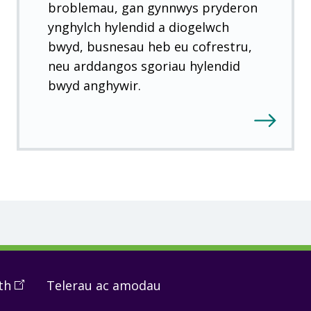
broblemau, gan gynnwys pryderon
ynghylch hylendid a diogelwch
bwyd, busnesau heb eu cofrestru,
neu arddangos sgoriau hylendid
bwyd anghywir.
th
(
Open
Telerau ac amodau
in