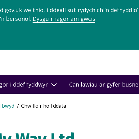
gov.uk weithio, i ddeall sut rydych chi’n defnyddio
’n bersonol.
Dysgu rhagor am gwcis
gor i ddefnyddwyr
Canllawiau ar gyfer busn
d bwyd
Chwillo'r holl ddata