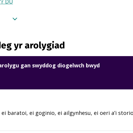
a’r DU
eg yr arolygiad
harolygu gan swyddog diogelwch bwyd
 ei baratoi, ei goginio, ei ailgynhesu, ei oeri a’i sto