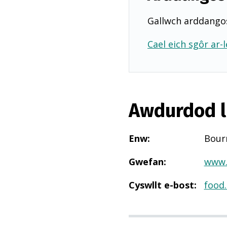
Gallwch arddangos
Cael eich sgôr ar-l
Awdurdod l
Enw
:
Bour
Gwefan
:
www.
Cyswllt e-bost
:
food