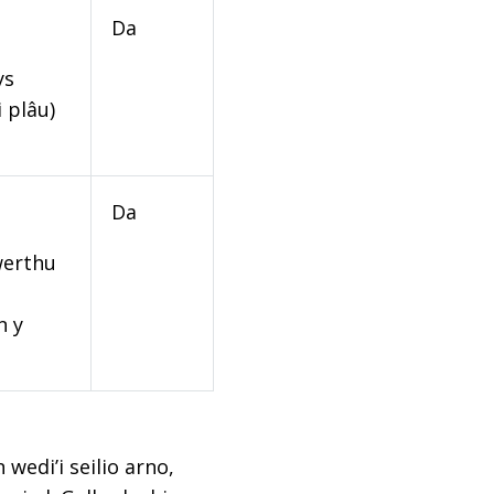
Da
ys
 plâu)
Da
werthu
n y
edi’i seilio arno,