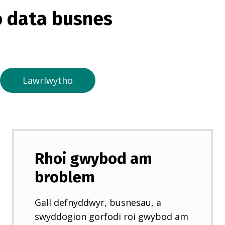
o
 data busnes
r
m
e
w
n
Lawrlwytho
t
a
b
n
e
Rhoi gwybod am
w
broblem
y
d
Gall defnyddwyr, busnesau, a
d
swyddogion gorfodi roi gwybod am
)