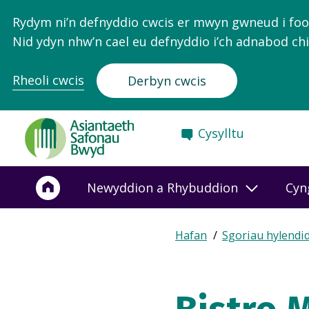
Rydym ni’n defnyddio cwcis er mwyn gwneud i food.
Nid ydyn nhw’n cael eu defnyddio i’ch adnabod chi
Rheoli cwcis
Derbyn cwcis
Food
Cysylltu
Standards
Agency
-
Newyddion a Rhybuddion
Cyn
Frontpage
Expand
Hafan
Sgoriau hylendi
Breadcrumb
breadcrumb
navigation