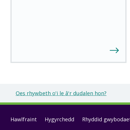
Oes rhywbeth o'i le â'r dudalen hon?
Footer
Hawlfraint
Hygyrchedd
Rhyddid gwybodae