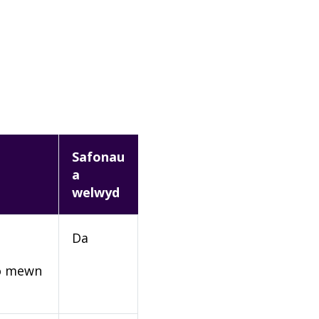
Safonau
a
welwyd
Da
rio mewn