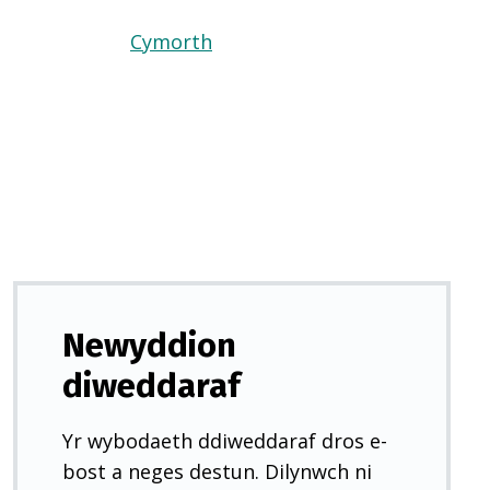
Cymorth
(Yn
agor
mewn
tab
newydd)
Newyddion
diweddaraf
Yr wybodaeth ddiweddaraf dros e-
bost a neges destun. Dilynwch ni