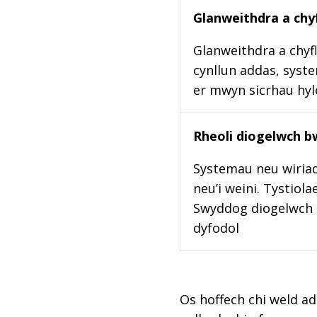
Glanweithdra a chyf
Glanweithdra a chyfl
cynllun addas, syste
er mwyn sicrhau hy
Rheoli diogelwch b
Systemau neu wiriad
neu’i weini. Tystiol
Swyddog diogelwch b
dyfodol
Os hoffech chi weld ad