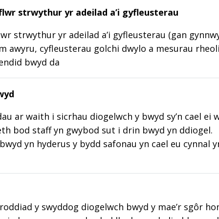
lwr strwythur yr adeilad a’i gyfleusterau
wr strwythur yr adeilad a’i gyfleusterau (gan gynnw
m awyru, cyfleusterau golchi dwylo a mesurau rheoli
lendid bwyd da
wyd
au ar waith i sicrhau diogelwch y bwyd sy’n cael ei 
aeth bod staff yn gwybod sut i drin bwyd yn ddiogel.
wyd yn hyderus y bydd safonau yn cael eu cynnal y
roddiad y swyddog diogelwch bwyd y mae’r sgôr hon w