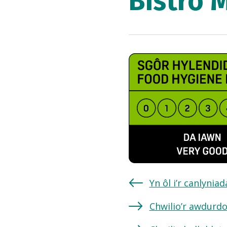
Bistro 
Yn ôl i’r canlynia
Chwilio’r awdurdo