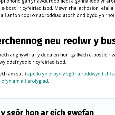
pi ohono gan yr awdurdod lleol a gynhaliodd yr arol
-bost i’r cyfeiriad isod. Mewn rhai achosion, efall
 all anfon copi o’r adroddiad atoch ond bydd yn rhoi
perchennog neu reolwr y bu
th anghywir ar y dudalen hon, gallwch e-bostio’r 
wy ddefnyddio’r cyfeiriad isod.
eth am sut i
apelio yn erbyn y sgôr a roddwyd i chi 
d
ofyn am ail-arolygiad
.
y sgôr hon ar eich gwefan