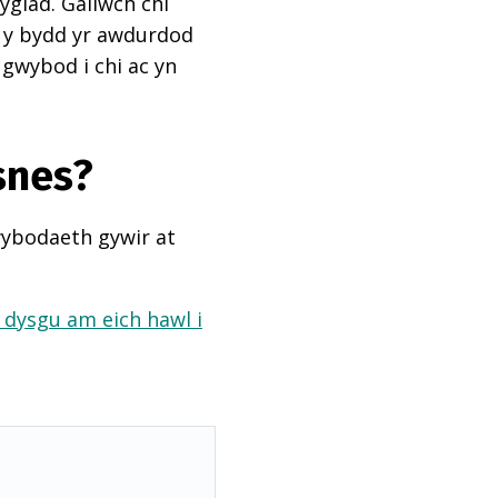
ygiad. Gallwch chi
ai y bydd yr awdurdod
 gwybod i chi ac yn
snes?
wybodaeth gywir at
a dysgu am eich hawl i