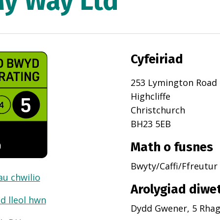
My Way Ltd
Cyfeiriad
253 Lymington Road
Highcliffe
Christchurch
BH23 5EB
Math o fusnes
Bwyty/Caffi/Ffreutur
dau chwilio
Arolygiad diwe
d lleol hwn
Dydd Gwener, 5 Rhag