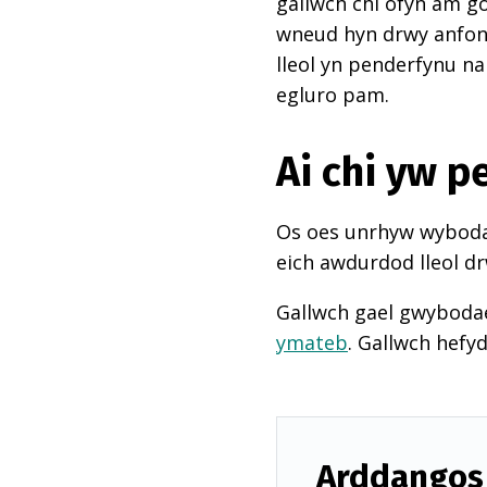
gallwch chi ofyn am go
wneud hyn drwy anfon e
lleol yn penderfynu na
egluro pam.
Ai chi yw 
Os oes unrhyw wybodae
eich awdurdod lleol dr
Gallwch gael gwyboda
ymateb
. Gallwch hefy
Arddangos 