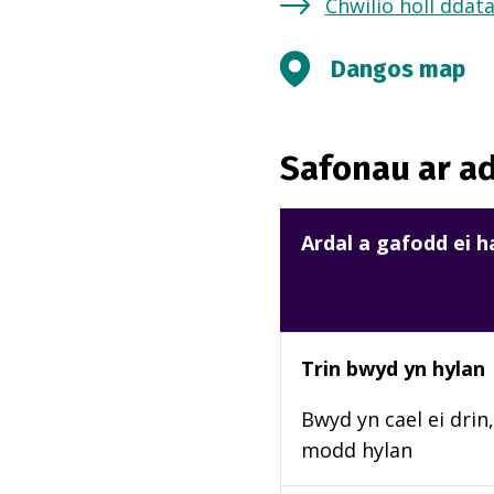
Chwilio holl ddat
Dangos map
Safonau ar ad
Ardal a gafodd ei 
Trin bwyd yn hylan
Bwyd yn cael ei drin,
modd hylan