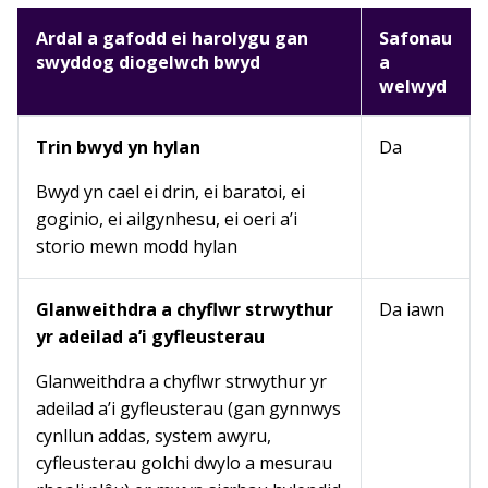
Ardal a gafodd ei harolygu gan
Safonau
swyddog diogelwch bwyd
a
welwyd
Trin bwyd yn hylan
Da
Bwyd yn cael ei drin, ei baratoi, ei
goginio, ei ailgynhesu, ei oeri a’i
storio mewn modd hylan
Glanweithdra a chyflwr strwythur
Da iawn
yr adeilad a’i gyfleusterau
Glanweithdra a chyflwr strwythur yr
adeilad a’i gyfleusterau (gan gynnwys
cynllun addas, system awyru,
cyfleusterau golchi dwylo a mesurau