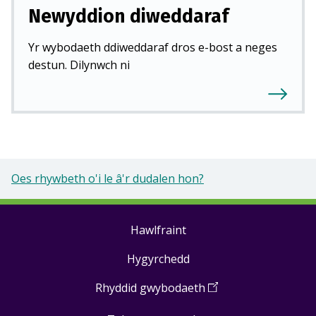
Newyddion diweddaraf
Yr wybodaeth ddiweddaraf dros e-bost a neges
destun. Dilynwch ni
Oes rhywbeth o'i le â'r dudalen hon?
Hawlfraint
Footer
Hygyrchedd
links
Rhyddid gwybodaeth
(
Open
in