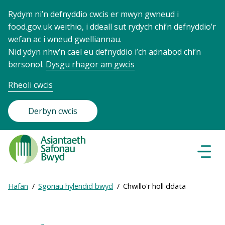
Rydym ni’n defnyddio cwcis er mwyn gwneud i
food.gov.uk weithio, i ddeall sut rydych chi’n defnyddio’r
wefan ac i wneud gwelliannau.
Nid ydyn nhw’n cael eu defnyddio i’ch adnabod chi’n
bersonol.
Dysgu rhagor am gwcis
Rheoli cwcis
Derbyn cwcis
Food
Standards
Dewisl
Llywio
Agency
-
Expand
Hafan
Sgoriau hylendid bwyd
Chwillo'r holl ddata
Frontpage
Breadcrumb
breadcrumb
navigation