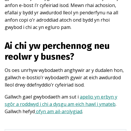
anfon e-bost i’r cyfeiriad isod. Mewn rhai achosion,
efallai y bydd yr awdurdod lleol yn penderfynu na all
anfon copi o’r adroddiad atoch ond bydd yn rhoi
gwybod i chi ac yn egluro pam.
Ai chi yw perchennog neu
reolwr y busnes?
Os oes unrhyw wybodaeth anghywir ar y dudalen hon,
gallwch e-bostio’r wybodaeth gywir at eich awdurdod
lleol drwy ddefnyddio’r cyfeiriad isod.
Gallwch gael gwybodaeth am sut i
apelio yn erbyn y
sgôr a roddwyd i chi a dysgu am eich hawl i ymateb
.
Gallwch hefyd
ofyn am ail-arolygiad
.