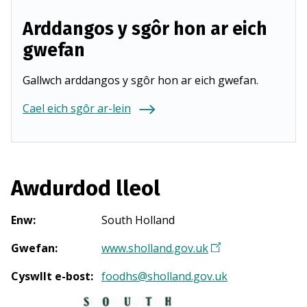
Arddangos y sgôr hon ar eich
gwefan
Gallwch arddangos y sgôr hon ar eich gwefan.
Cael eich sgôr ar-lein
Awdurdod lleol
Enw
:
South Holland
Gwefan
:
www.sholland.gov.uk
(
Y
Cyswllt e-bost
:
foodhs@sholland.gov.uk
n
a