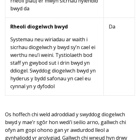
rheoli plâu) er mwyn sicrhau hylendid
bwyd da
Rheoli diogelwch bwyd
Da
Systemau neu wiriadau ar waith i
sicrhau diogelwch y bwyd sy’n cael ei
werthu neu’i weini. Tystiolaeth bod
staff yn gwybod sut i drin bwyd yn
ddiogel. Swyddog diogelwch bwyd yn
hyderus y bydd safonau yn cael eu
cynnal yn y dyfodol
Os hoffech chi weld adroddiad y swyddog diogelwch
bwyd y mae’r sgôr hon wedi’i seilio arno, gallwch chi
ofyn am gopi ohono gan yr awdurdod lleol a
gynhaliodd yr arolygiad. Gallwch chi wneud hyn drwy