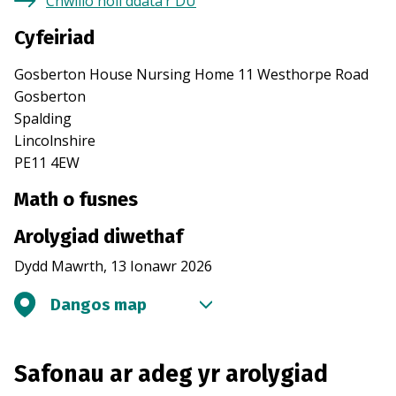
Chwilio holl ddata’r DU
Cyfeiriad
Gosberton House Nursing Home 11 Westhorpe Road
Gosberton
Spalding
Lincolnshire
PE11 4EW
Math o fusnes
Arolygiad diwethaf
Dydd Mawrth, 13 Ionawr 2026
Dangos map
Safonau ar adeg yr arolygiad