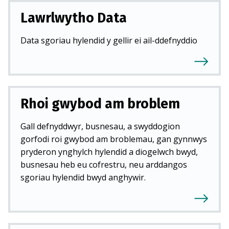
Lawrlwytho Data
Data sgoriau hylendid y gellir ei ail-ddefnyddio
Rhoi gwybod am broblem
Gall defnyddwyr, busnesau, a swyddogion
gorfodi roi gwybod am broblemau, gan gynnwys
pryderon ynghylch hylendid a diogelwch bwyd,
busnesau heb eu cofrestru, neu arddangos
sgoriau hylendid bwyd anghywir.