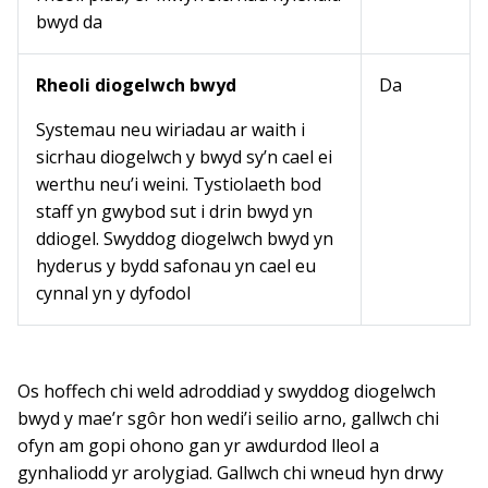
bwyd da
Rheoli diogelwch bwyd
Da
Systemau neu wiriadau ar waith i
sicrhau diogelwch y bwyd sy’n cael ei
werthu neu’i weini. Tystiolaeth bod
staff yn gwybod sut i drin bwyd yn
ddiogel. Swyddog diogelwch bwyd yn
hyderus y bydd safonau yn cael eu
cynnal yn y dyfodol
Os hoffech chi weld adroddiad y swyddog diogelwch
bwyd y mae’r sgôr hon wedi’i seilio arno, gallwch chi
ofyn am gopi ohono gan yr awdurdod lleol a
gynhaliodd yr arolygiad. Gallwch chi wneud hyn drwy