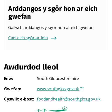
Arddangos y sgôr hon ar eich
gwefan
Gallwch arddangos y sgôr hon ar eich gwefan.
Cael eich sgôr ar-lein
Awdurdod lleol
Enw
:
South Gloucestershire
Gwefan
:
www.southglos.gov.uk
(
Y
Cyswllt e-bost
:
foodandhealth@southglos.gov.uk
n
a