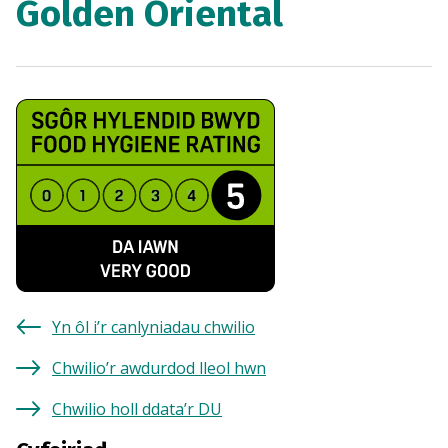
Golden Oriental
Yn ôl i’r canlyniadau chwilio
Chwilio’r awdurdod lleol hwn
Chwilio holl ddata’r DU