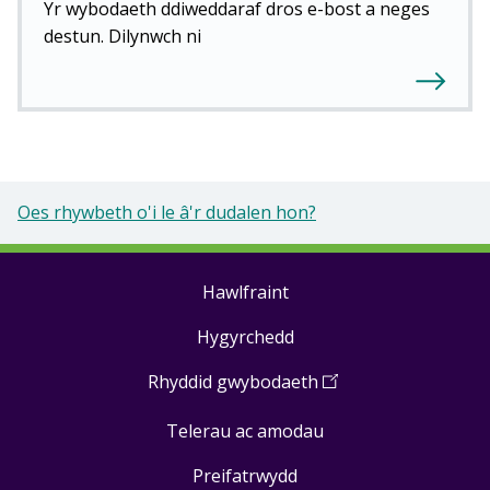
Yr wybodaeth ddiweddaraf dros e-bost a neges
destun. Dilynwch ni
Oes rhywbeth o'i le â'r dudalen hon?
Hawlfraint
Footer
Hygyrchedd
links
Rhyddid gwybodaeth
(
Open
in
Telerau ac amodau
a
new
Preifatrwydd