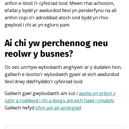
anfon e-bost i’r cyfeiriad isod. Mewn rhai achosion,
efallai y bydd yr awdurdod lleol yn penderfynu na all
anfon copi o’r adroddiad atoch ond bydd yn rhoi
gwybod i chi ac yn egluro pam.
Ai chi yw perchennog neu
reolwr y busnes?
Os oes unrhyw wybodaeth anghywir ar y dudalen hon,
gallwch e-bostio’r wybodaeth gywir at eich awdurdod
lleol drwy ddefnyddio’r cyfeiriad isod.
Gallwch gael gwybodaeth am sut i
apelio yn erbyn y
sgôr a roddwyd i chi a dysgu am eich hawl i ymateb
.
Gallwch hefyd
ofyn am ail-arolygiad
.