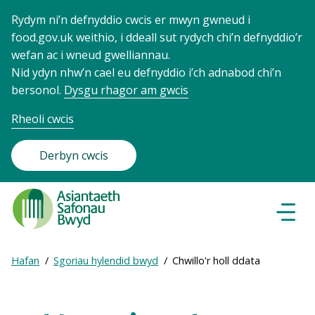
Rydym ni’n defnyddio cwcis er mwyn gwneud i
food.gov.uk weithio, i ddeall sut rydych chi’n defnyddio’r
wefan ac i wneud gwelliannau.
Nid ydyn nhw’n cael eu defnyddio i’ch adnabod chi’n
bersonol.
Dysgu rhagor am gwcis
Rheoli cwcis
Derbyn cwcis
Food
Standards
Dewisl
Llywio
Agency
-
Expand
Hafan
Sgoriau hylendid bwyd
Chwillo'r holl ddata
Frontpage
Breadcrumb
breadcrumb
navigation