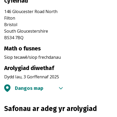
Cyfeiriad
146 Gloucester Road North
Filton
Bristol
South Gloucestershire
BS34 7BQ
Math o fusnes
Siop tecawê/siop frechdanau
Arolygiad diwethaf
Dydd Iau, 3 Gorffennaf 2025
Dangos map
Safonau ar adeg yr arolygiad