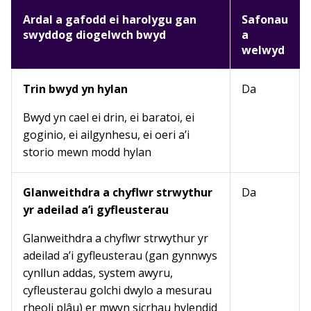
Ardal a gafodd ei harolygu gan
Safonau
swyddog diogelwch bwyd
a
welwyd
Trin bwyd yn hylan
Da
Bwyd yn cael ei drin, ei baratoi, ei
goginio, ei ailgynhesu, ei oeri a’i
storio mewn modd hylan
Glanweithdra a chyflwr strwythur
Da
yr adeilad a’i gyfleusterau
Glanweithdra a chyflwr strwythur yr
adeilad a’i gyfleusterau (gan gynnwys
cynllun addas, system awyru,
cyfleusterau golchi dwylo a mesurau
rheoli plâu) er mwyn sicrhau hylendid