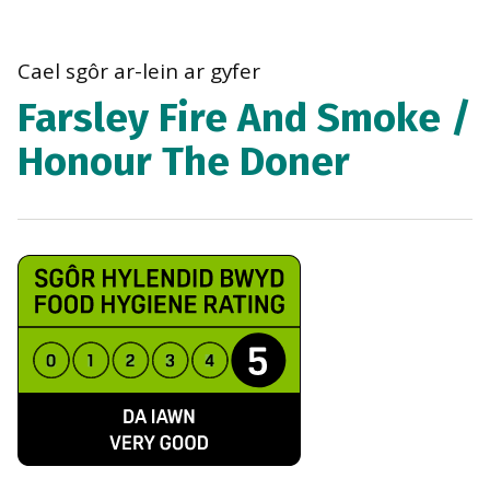
bre
navi
Cael sgôr ar-lein ar gyfer
Farsley Fire And Smoke /
Honour The Doner