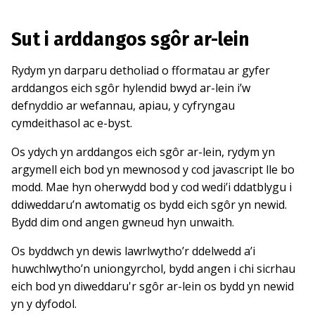
Sut i arddangos sgôr ar-lein
Rydym yn darparu detholiad o fformatau ar gyfer
arddangos eich sgôr hylendid bwyd ar-lein i’w
defnyddio ar wefannau, apiau, y cyfryngau
cymdeithasol ac e-byst.
Os ydych yn arddangos eich sgôr ar-lein, rydym yn
argymell eich bod yn mewnosod y cod javascript lle bo
modd. Mae hyn oherwydd bod y cod wedi’i ddatblygu i
ddiweddaru’n awtomatig os bydd eich sgôr yn newid.
Bydd dim ond angen gwneud hyn unwaith.
Os byddwch yn dewis lawrlwytho’r ddelwedd a’i
huwchlwytho’n uniongyrchol, bydd angen i chi sicrhau
eich bod yn diweddaru'r sgôr ar-lein os bydd yn newid
yn y dyfodol.