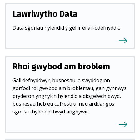
Lawrlwytho Data
Data sgoriau hylendid y gellir ei ail-ddefnyddio
Rhoi gwybod am broblem
Gall defnyddwyr, busnesau, a swyddogion
gorfodi roi gwybod am broblemau, gan gynnwys
pryderon ynghylch hylendid a diogelwch bwyd,
busnesau heb eu cofrestru, neu arddangos
sgoriau hylendid bwyd anghywir.