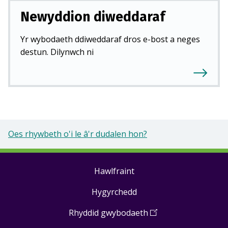
Newyddion diweddaraf
Yr wybodaeth ddiweddaraf dros e-bost a neges
destun. Dilynwch ni
Oes rhywbeth o'i le â'r dudalen hon?
Hawlfraint
Footer
Hygyrchedd
links
Rhyddid gwybodaeth
(
Open
in