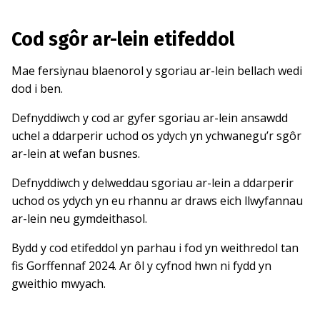
Cod sgôr ar-lein etifeddol
Mae fersiynau blaenorol y sgoriau ar-lein bellach wedi
dod i ben.
Defnyddiwch y cod ar gyfer sgoriau ar-lein ansawdd
uchel a ddarperir uchod os ydych yn ychwanegu’r sgôr
ar-lein at wefan busnes.
Defnyddiwch y delweddau sgoriau ar-lein a ddarperir
uchod os ydych yn eu rhannu ar draws eich llwyfannau
ar-lein neu gymdeithasol.
Bydd y cod etifeddol yn parhau i fod yn weithredol tan
fis Gorffennaf 2024. Ar ôl y cyfnod hwn ni fydd yn
gweithio mwyach.