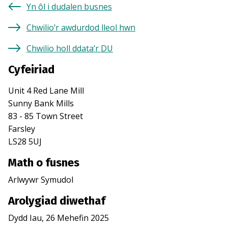
Yn ôl i dudalen busnes
Chwilio’r awdurdod lleol hwn
Chwilio holl ddata’r DU
Cyfeiriad
Unit 4 Red Lane Mill
Sunny Bank Mills
83 - 85 Town Street
Farsley
LS28 5UJ
Math o fusnes
Arlwywr Symudol
Arolygiad diwethaf
Dydd Iau, 26 Mehefin 2025