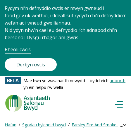
Rydym ni’n defnyddio cwcis er mwyn gwneud i
food.gov.uk weithio, i ddeall sut rydych chi’n defnyddio’r
wefan ac i wneud gwelliannau.
Nid ydyn nhw’n cael eu defnyddio i’ch adnabod chi’n
bersonol.
Dysgu rhagor am gwcis
Rheoli cwcis
Derbyn cwcis
BETA
Mae hwn yn wasanaeth newydd – bydd eich
adborth
yn ein helpu i'w wella
Food
Standards
Dewisl
Llywio
Agency
-
Hafan
Sgoriau hylendid bwyd
Farsley Fire And Smoke / Hon
Exp
Frontpage
Breadcrumb