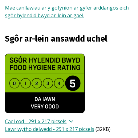
Mae canllawiau ar y gofynion ar gyfer arddangos eich
sgôr hylendid bwyd ar-lein ar gael.
Sgôr ar-lein ansawdd uchel
Cael cod - 291 x 217 picsels
Lawrlwytho delwedd - 291 x 217 picsels
(
32KB
)