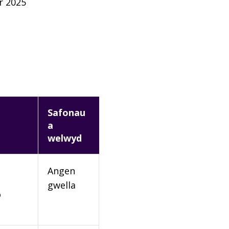
r 2025
Safonau
a
welwyd
Angen
gwella
o