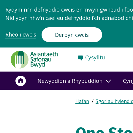
Rydym ni’n defnyddio cwcis er mwyn gwneud i food.
Nid ydyn nhw’n cael eu defnyddio i’ch adnabod chi
Rheoli cwcis
Derbyn cwcis
Food
Cysylltu
Standards
Agency
-
Newyddion a Rhybuddion
Cyn
Frontpage
Expand
Hafan
Sgoriau hylendi
Breadcrumb
breadcrumb
navigation