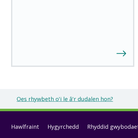
Oes rhywbeth o'i le â'r dudalen hon?
Footer
Hawlfraint
Hygyrchedd
Rhyddid gwybodae