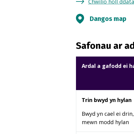
Chwilio holl ddat
Dangos map
Safonau ar ad
Ardal a gafodd ei 
Trin bwyd yn hylan
Bwyd yn cael ei drin, 
mewn modd hylan