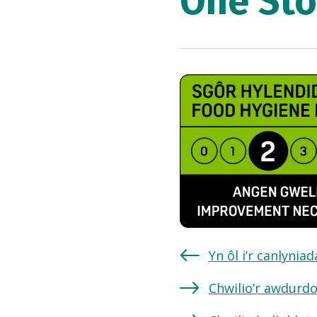
One St
Yn ôl i’r canlynia
Chwilio’r awdurdo