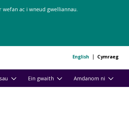
’r wefan ac i wneud gwelliannau.
English
Cymraeg
esau
Ein gwaith
Amdanom ni