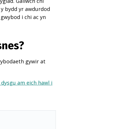
ygiad. Gallwch chi
ai y bydd yr awdurdod
 gwybod i chi ac yn
snes?
wybodaeth gywir at
a dysgu am eich hawl i