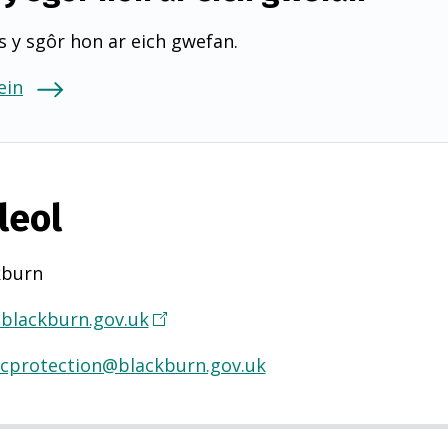
 y sgôr hon ar eich gwefan.
ein
leol
kburn
blackburn.gov.uk
(
Y
icprotection@blackburn.gov.uk
n
a
g