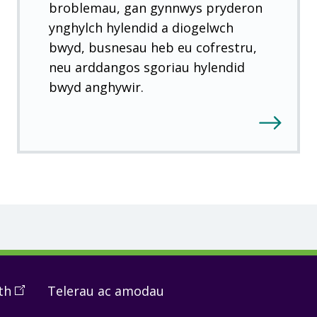
broblemau, gan gynnwys pryderon
ynghylch hylendid a diogelwch
bwyd, busnesau heb eu cofrestru,
neu arddangos sgoriau hylendid
bwyd anghywir.
th
(
Open
Telerau ac amodau
in