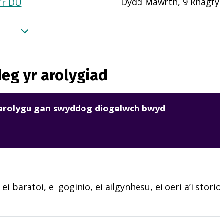
Dydd Mawrth, 9 Rhagfy
a’r DU
eg yr arolygiad
harolygu gan swyddog diogelwch bwyd
ei baratoi, ei goginio, ei ailgynhesu, ei oeri a’i stori