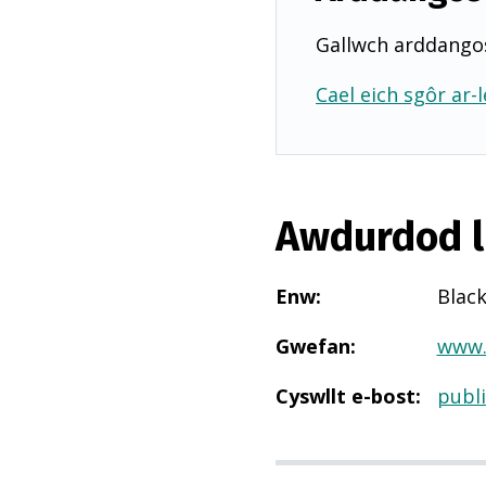
Gallwch arddangos
Cael eich sgôr ar-l
Awdurdod l
Enw
:
Blac
Gwefan
:
www.
Cyswllt e-bost
:
publ