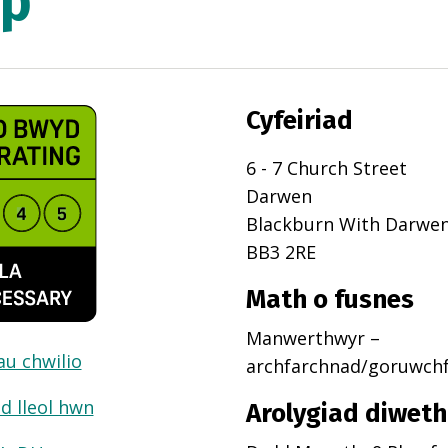
op
Cyfeiriad
6 - 7 Church Street
Darwen
Blackburn With Darwe
BB3 2RE
Math o fusnes
Manwerthwyr –
dau chwilio
archfarchnad/goruwch
d lleol hwn
Arolygiad diweth