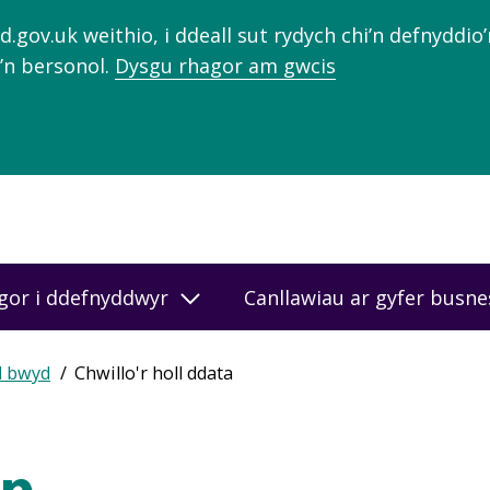
gov.uk weithio, i ddeall sut rydych chi’n defnyddio
’n bersonol.
Dysgu rhagor am gwcis
gor i ddefnyddwyr
Canllawiau ar gyfer busn
d bwyd
Chwillo'r holl ddata