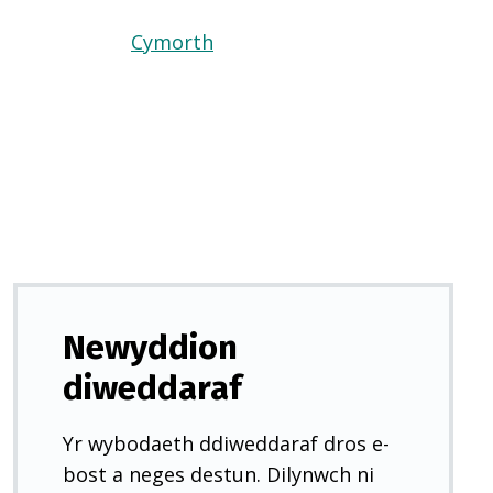
Cymorth
(Yn
agor
mewn
tab
newydd)
Newyddion
diweddaraf
Yr wybodaeth ddiweddaraf dros e-
bost a neges destun. Dilynwch ni