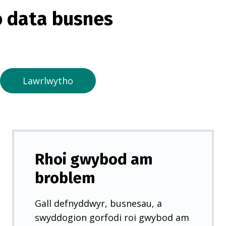
o
 data busnes
r
m
e
w
n
Lawrlwytho
t
a
b
n
e
Rhoi gwybod am
w
broblem
y
d
Gall defnyddwyr, busnesau, a
d
swyddogion gorfodi roi gwybod am
)