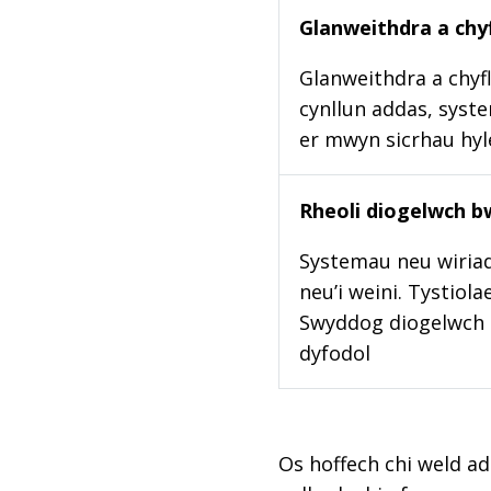
Glanweithdra a chyf
Glanweithdra a chyfl
cynllun addas, syste
er mwyn sicrhau hy
Rheoli diogelwch b
Systemau neu wiriad
neu’i weini. Tystiol
Swyddog diogelwch b
dyfodol
Os hoffech chi weld ad