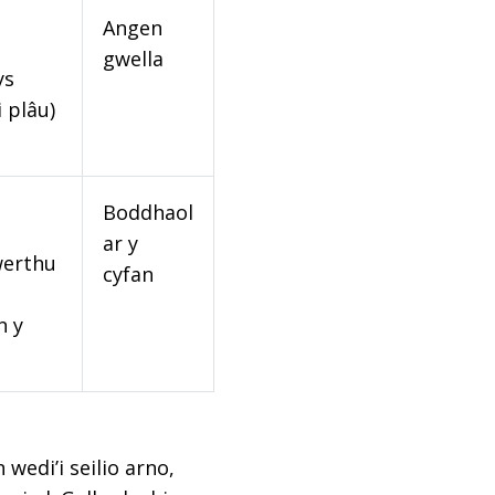
Angen
gwella
ys
 plâu)
Boddhaol
ar y
werthu
cyfan
n y
edi’i seilio arno,