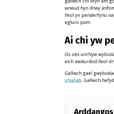
gallwch chi ofyn am go
wneud hyn drwy anfon e
lleol yn penderfynu na
egluro pam.
Ai chi yw 
Os oes unrhyw wybodae
eich awdurdod lleol dr
Gallwch gael gwyboda
ymateb
. Gallwch hefy
Arddangos 