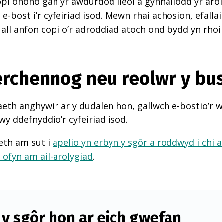
pi ohono gan yr awdurdod lleol a gynhaliodd yr arol
-bost i’r cyfeiriad isod. Mewn rhai achosion, efall
 all anfon copi o’r adroddiad atoch ond bydd yn rhoi
perchennog neu reolwr y bu
th anghywir ar y dudalen hon, gallwch e-bostio’r 
wy ddefnyddio’r cyfeiriad isod.
eth am sut i
apelio yn erbyn y sgôr a roddwyd i chi 
d
ofyn am ail-arolygiad
.
y sgôr hon ar eich gwefan