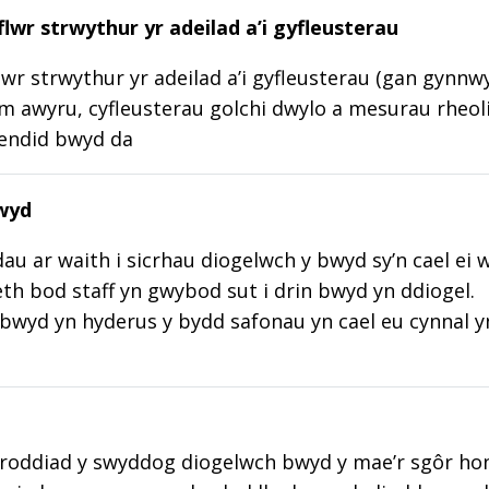
lwr strwythur yr adeilad a’i gyfleusterau
wr strwythur yr adeilad a’i gyfleusterau (gan gynnw
m awyru, cyfleusterau golchi dwylo a mesurau rheoli
lendid bwyd da
wyd
au ar waith i sicrhau diogelwch y bwyd sy’n cael ei 
aeth bod staff yn gwybod sut i drin bwyd yn ddiogel.
wyd yn hyderus y bydd safonau yn cael eu cynnal y
roddiad y swyddog diogelwch bwyd y mae’r sgôr hon w