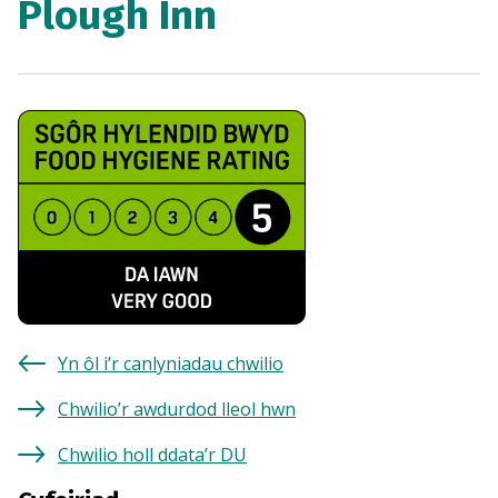
Plough Inn
Yn ôl i’r canlyniadau chwilio
Chwilio’r awdurdod lleol hwn
Chwilio holl ddata’r DU