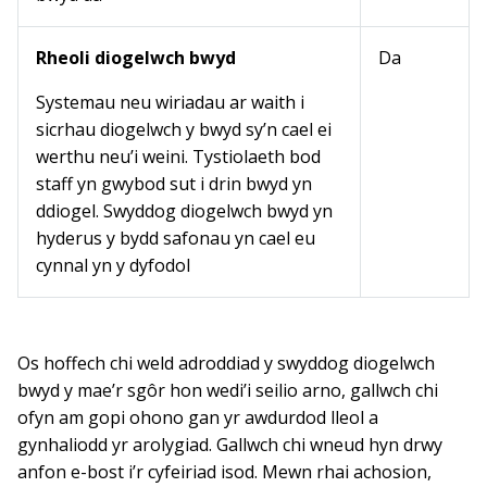
Rheoli diogelwch bwyd
Da
Systemau neu wiriadau ar waith i
sicrhau diogelwch y bwyd sy’n cael ei
werthu neu’i weini. Tystiolaeth bod
staff yn gwybod sut i drin bwyd yn
ddiogel. Swyddog diogelwch bwyd yn
hyderus y bydd safonau yn cael eu
cynnal yn y dyfodol
Os hoffech chi weld adroddiad y swyddog diogelwch
bwyd y mae’r sgôr hon wedi’i seilio arno, gallwch chi
ofyn am gopi ohono gan yr awdurdod lleol a
gynhaliodd yr arolygiad. Gallwch chi wneud hyn drwy
anfon e-bost i’r cyfeiriad isod. Mewn rhai achosion,