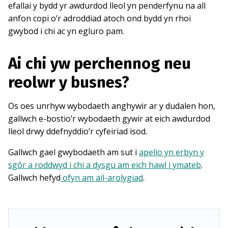
efallai y bydd yr awdurdod lleol yn penderfynu na all
anfon copi o’r adroddiad atoch ond bydd yn rhoi
gwybod i chi ac yn egluro pam.
Ai chi yw perchennog neu
reolwr y busnes?
Os oes unrhyw wybodaeth anghywir ar y dudalen hon,
gallwch e-bostio’r wybodaeth gywir at eich awdurdod
lleol drwy ddefnyddio’r cyfeiriad isod.
Gallwch gael gwybodaeth am sut i
apelio yn erbyn y
sgôr a roddwyd i chi a dysgu am eich hawl i ymateb
.
Gallwch hefyd
ofyn am ail-arolygiad
.