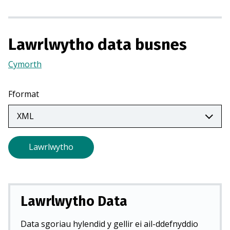
o
r
m
Lawrlwytho data busnes
e
w
Cymorth
(Yn
n
agor
t
mewn
a
Fformat
tab
b
newydd)
n
e
w
Lawrlwytho
y
d
d
)
Lawrlwytho Data
Data sgoriau hylendid y gellir ei ail-ddefnyddio