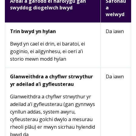
Ardal a gafodd ei harolygu gan
Safonau
swyddog diogelwch bwyd
a
welwyd
Trin bwyd yn hylan
Da iawn
Bwyd yn cael ei drin, ei baratoi, ei
goginio, ei ailgynhesu, ei oeri a’i
storio mewn modd hylan
Glanweithdra a chyflwr strwythur
Da iawn
yr adeilad a’i gyfleusterau
Glanweithdra a chyflwr strwythur yr
adeilad a’i gyfleusterau (gan gynnwys
cynllun addas, system awyru,
cyfleusterau golchi dwylo a mesurau
rheoli plâu) er mwyn sicrhau hylendid
bwyd da