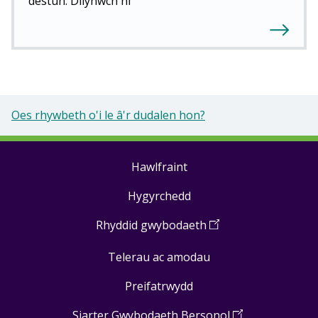
destun. Dilynwch ni
Oes rhywbeth o'i le â'r dudalen hon?
Hawlfraint
Footer
Hygyrchedd
links
Rhyddid gwybodaeth
(
Open
in
Telerau ac amodau
a
new
Preifatrwydd
window
)
Siarter Gwybodaeth Bersonol
(
Open