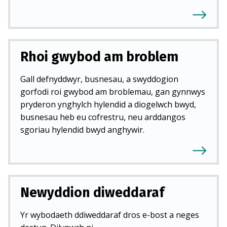
Rhoi gwybod am broblem
Gall defnyddwyr, busnesau, a swyddogion
gorfodi roi gwybod am broblemau, gan gynnwys
pryderon ynghylch hylendid a diogelwch bwyd,
busnesau heb eu cofrestru, neu arddangos
sgoriau hylendid bwyd anghywir.
Newyddion diweddaraf
Yr wybodaeth ddiweddaraf dros e-bost a neges