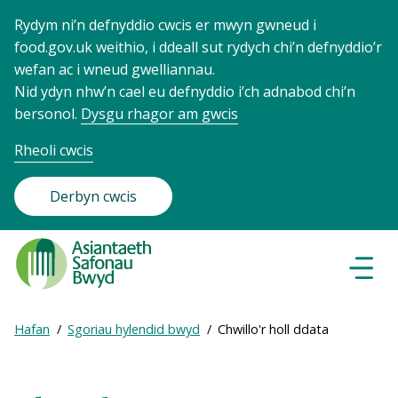
Rydym ni’n defnyddio cwcis er mwyn gwneud i
food.gov.uk weithio, i ddeall sut rydych chi’n defnyddio’r
wefan ac i wneud gwelliannau.
Nid ydyn nhw’n cael eu defnyddio i’ch adnabod chi’n
bersonol.
Dysgu rhagor am gwcis
Rheoli cwcis
Derbyn cwcis
Food
Standards
Dewisl
Llywio
Agency
-
Expand
Hafan
Sgoriau hylendid bwyd
Chwillo'r holl ddata
Frontpage
Breadcrumb
breadcrumb
navigation