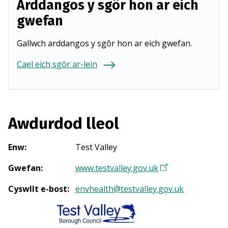
Arddangos y sgôr hon ar eich
gwefan
Gallwch arddangos y sgôr hon ar eich gwefan.
Cael eich sgôr ar-lein
Awdurdod lleol
Enw
:
Test Valley
Gwefan
:
www.testvalley.gov.uk
(
Y
Cyswllt e-bost
:
envhealth@testvalley.gov.uk
n
a
g