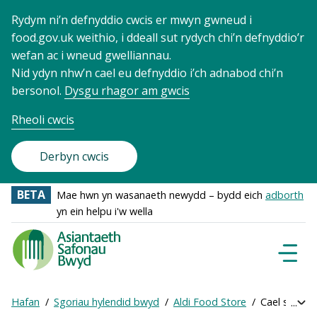
Rydym ni’n defnyddio cwcis er mwyn gwneud i
food.gov.uk weithio, i ddeall sut rydych chi’n defnyddio’r
wefan ac i wneud gwelliannau.
Nid ydyn nhw’n cael eu defnyddio i’ch adnabod chi’n
bersonol.
Dysgu rhagor am gwcis
Rheoli cwcis
Derbyn cwcis
BETA
Mae hwn yn wasanaeth newydd – bydd eich
adborth
yn ein helpu i'w wella
Food
Standards
Dewisl
Llywio
Agency
-
Hafan
Sgoriau hylendid bwyd
Aldi Food Store
Cael sgôr ar
Exp
Frontpage
Breadcrumb