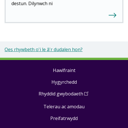
destun. Dilynwch ni
Oes rhywbeth o'i le â'r dudalen hon?
Hawlfraint
Footer
Hygyrchedd
links
Rhyddid gwybodaeth
(
Open
in
Telerau ac amodau
a
new
Preifatrwydd
window
)