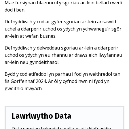
Mae fersiynau blaenorol y sgoriau ar-lein bellach wedi
dod i ben.
Defnyddiwch y cod ar gyfer sgoriau ar-lein ansawdd
uchel a ddarperir uchod os ydych yn ychwanegu’r sgôr
ar-lein at wefan busnes.
Defnyddiwch y delweddau sgoriau ar-lein a ddarperir
uchod os ydych yn eu rhannu ar draws eich llwyfannau
ar-lein neu gymdeithasol.
Bydd y cod etifeddol yn parhau i fod yn weithredol tan
fis Gorffennaf 2024. Ar ôl y cyfnod hwn ni fydd yn
gweithio mwyach.
Lawrlwytho Data
Data sgoriau hylendid y gellir ei ail-ddefnyddio