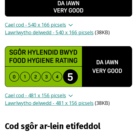
Cael cod - 540 x 166 picsels
Lawrlwytho delwedd - 540 x 166 picsels
(
38KB
)
Cael cod - 481 x 156 picsels
Lawrlwytho delwedd - 481 x 156 picsels
(
38KB
)
Cod sgôr ar-lein etifeddol