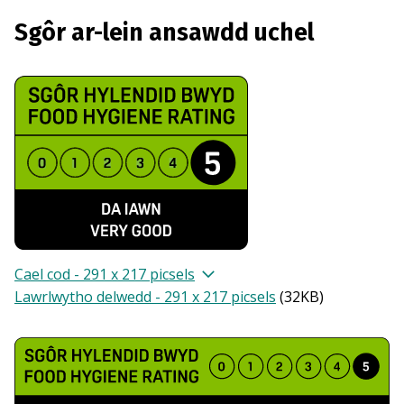
Sgôr ar-lein ansawdd uchel
Cael cod - 291 x 217 picsels
Lawrlwytho delwedd - 291 x 217 picsels
(
32KB
)