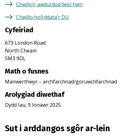
Chwilio’r awdurdod lleol hwn
Chwilio holl ddata’r DU
Cyfeiriad
673 London Road
North Cheam
SM3 9DL
Math o fusnes
Manwerthwyr – archfarchnad/goruwchfarchnad
Arolygiad diwethaf
Dydd Iau, 9 Ionawr 2025
Sut i arddangos sgôr ar-lein