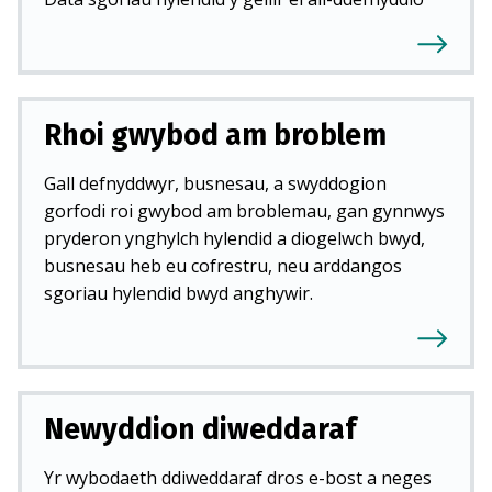
Rhoi gwybod am broblem
Gall defnyddwyr, busnesau, a swyddogion
gorfodi roi gwybod am broblemau, gan gynnwys
pryderon ynghylch hylendid a diogelwch bwyd,
busnesau heb eu cofrestru, neu arddangos
sgoriau hylendid bwyd anghywir.
Newyddion diweddaraf
Yr wybodaeth ddiweddaraf dros e-bost a neges