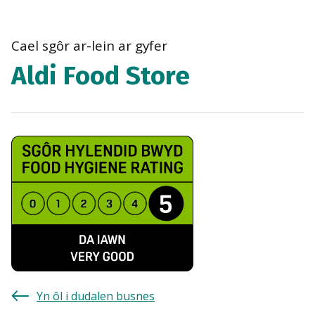
bre
navi
Cael sgôr ar-lein ar gyfer
Aldi Food Store
Yn ôl i dudalen busnes