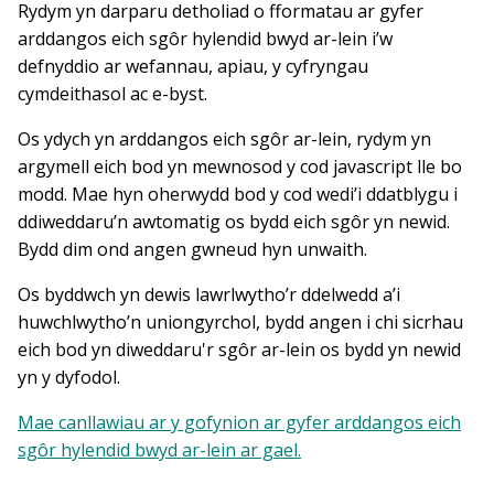
Rydym yn darparu detholiad o fformatau ar gyfer
arddangos eich sgôr hylendid bwyd ar-lein i’w
defnyddio ar wefannau, apiau, y cyfryngau
cymdeithasol ac e-byst.
Os ydych yn arddangos eich sgôr ar-lein, rydym yn
argymell eich bod yn mewnosod y cod javascript lle bo
modd. Mae hyn oherwydd bod y cod wedi’i ddatblygu i
ddiweddaru’n awtomatig os bydd eich sgôr yn newid.
Bydd dim ond angen gwneud hyn unwaith.
Os byddwch yn dewis lawrlwytho’r ddelwedd a’i
huwchlwytho’n uniongyrchol, bydd angen i chi sicrhau
eich bod yn diweddaru'r sgôr ar-lein os bydd yn newid
yn y dyfodol.
Mae canllawiau ar y gofynion ar gyfer arddangos eich
sgôr hylendid bwyd ar-lein ar gael.