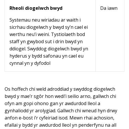
Rheoli diogelwch bwyd
Da iawn
Systemau neu wiriadau ar waith i
sicrhau diogelwch y bwyd sy’n cael ei
werthu neu’i weini. Tystiolaeth bod
staff yn gwybod sut i drin bwyd yn
ddiogel. Swyddog diogelwch bwyd yn
hyderus y bydd safonau yn cael eu
cynnal yn y dyfodol
Os hoffech chi weld adroddiad y swyddog diogelwch
bwyd y mae’r sgôr hon wedi’i seilio arno, gallwch chi
ofyn am gopi ohono gan yr awdurdod lleol a
gynhaliodd yr arolygiad. Gallwch chi wneud hyn drwy
anfon e-bost i’r cyfeiriad isod. Mewn rhai achosion,
efallai y bydd yr awdurdod lleol yn penderfynu na all