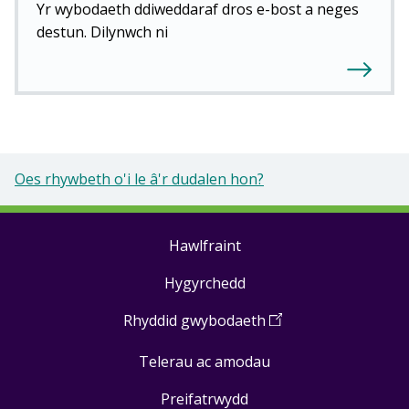
Yr wybodaeth ddiweddaraf dros e-bost a neges
destun. Dilynwch ni
Oes rhywbeth o'i le â'r dudalen hon?
Hawlfraint
Footer
Hygyrchedd
links
Rhyddid gwybodaeth
(
Open
in
Telerau ac amodau
a
new
Preifatrwydd