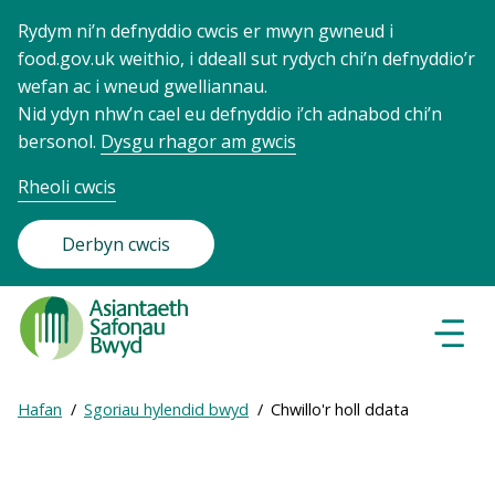
Rydym ni’n defnyddio cwcis er mwyn gwneud i
food.gov.uk weithio, i ddeall sut rydych chi’n defnyddio’r
wefan ac i wneud gwelliannau.
Nid ydyn nhw’n cael eu defnyddio i’ch adnabod chi’n
bersonol.
Dysgu rhagor am gwcis
Rheoli cwcis
Derbyn cwcis
Food
Standards
Dewisl
Llywio
Agency
-
Expand
Hafan
Sgoriau hylendid bwyd
Chwillo'r holl ddata
Frontpage
Breadcrumb
breadcrumb
navigation