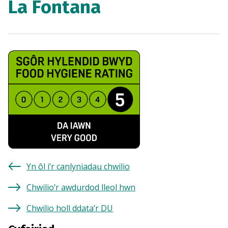
La Fontana
Yn ôl i’r canlyniadau chwilio
Chwilio’r awdurdod lleol hwn
Chwilio holl ddata’r DU