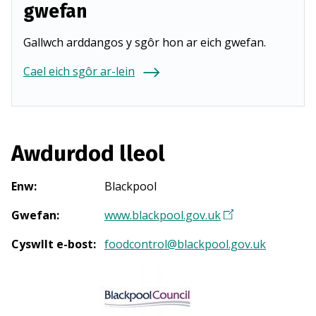
gwefan
Gallwch arddangos y sgôr hon ar eich gwefan.
Cael eich sgôr ar-lein
Awdurdod lleol
Enw
:
Blackpool
Gwefan
:
www.blackpool.gov.uk
(
Y
Cyswllt e-bost
:
foodcontrol@blackpool.gov.uk
n
a
g
o