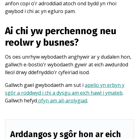
anfon copi o’r adroddiad atoch ond bydd yn rhoi
gwybod i chi ac yn egluro pam.
Ai chi yw perchennog neu
reolwr y busnes?
Os oes unrhyw wybodaeth anghywir ar y dudalen hon,
gallwch e-bostio’r wybodaeth gywir at eich awdurdod
lleol drwy ddefnyddio’r cyfeiriad isod.
Gallwch gael gwybodaeth am sut i
apelio yn erbyn y
sgôr a roddwyd i chi a dysgu am eich hawl i ymateb
.
Gallwch hefyd
ofyn am ail-arolygiad
.
Arddangos y sgôr hon ar eich