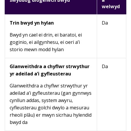
swyddog diogelwch bwyd
a
welwyd
Trin bwyd yn hylan
Da
Bwyd yn cael ei drin, ei baratoi, ei
goginio, ei ailgynhesu, ei oeri a’i
storio mewn modd hylan
Glanweithdra a chyflwr strwythur
Da
yr adeilad a’i gyfleusterau
Glanweithdra a chyflwr strwythur yr
adeilad a’i gyfleusterau (gan gynnwys
cynllun addas, system awyru,
cyfleusterau golchi dwylo a mesurau
rheoli plâu) er mwyn sicrhau hylendid
bwyd da