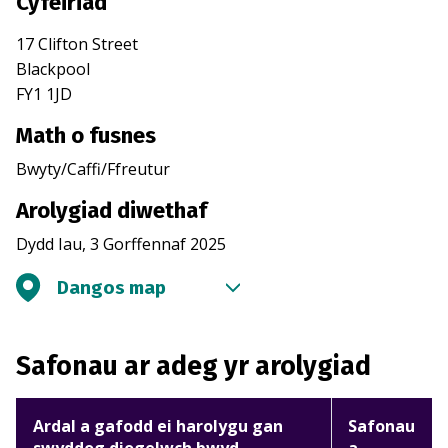
Cyfeiriad
17 Clifton Street
Blackpool
FY1 1JD
Math o fusnes
Bwyty/Caffi/Ffreutur
Arolygiad diwethaf
Dydd Iau, 3 Gorffennaf 2025
Dangos map
Safonau ar adeg yr arolygiad
Ardal a gafodd ei harolygu gan
Safonau