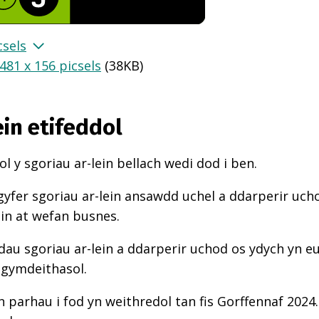
csels
481 x 156 picsels
(
38KB
)
ein etifeddol
l y sgoriau ar-lein bellach wedi dod i ben.
gyfer sgoriau ar-lein ansawdd uchel a ddarperir uch
ein at wefan busnes.
au sgoriau ar-lein a ddarperir uchod os ydych yn e
 gymdeithasol.
n parhau i fod yn weithredol tan fis Gorffennaf 2024.