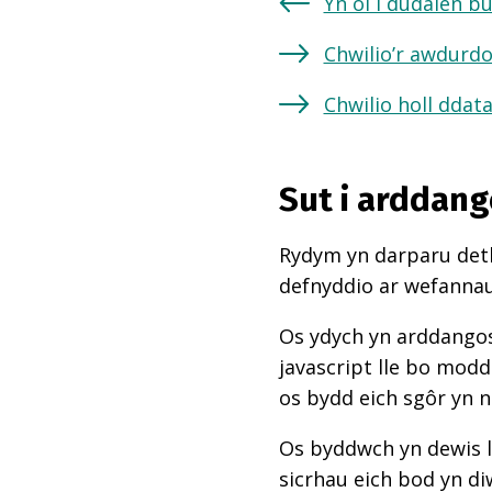
Yn ôl i dudalen b
Chwilio’r awdurdo
Chwilio holl ddat
Sut i arddang
Rydym yn darparu deth
defnyddio ar wefannau,
Os ydych yn arddangos
javascript lle bo mod
os bydd eich sgôr yn 
Os byddwch yn dewis l
sicrhau eich bod yn di