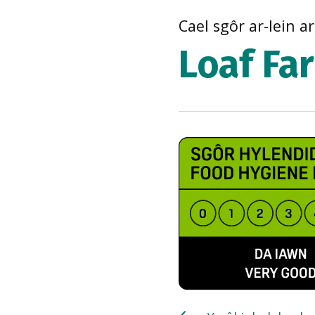
Cael sgôr ar-lein a
Loaf Fa