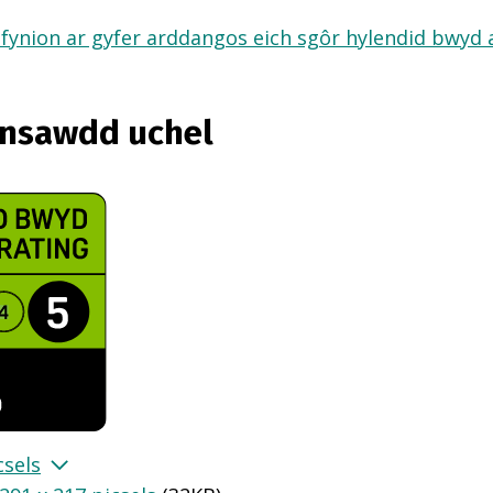
fynion ar gyfer arddangos eich sgôr hylendid bwyd ar
ansawdd uchel
csels