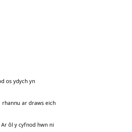
od os ydych yn
u rhannu ar draws eich
 Ar ôl y cyfnod hwn ni