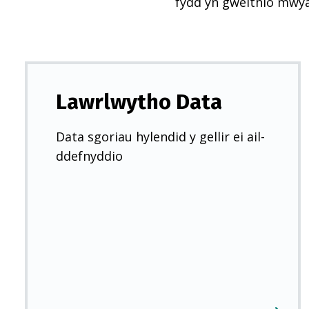
fydd yn gweithio mwy
Lawrlwytho Data
Data sgoriau hylendid y gellir ei ail-
ddefnyddio