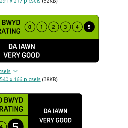
291 x 217 picsels
(
32KB
)
csels
540 x 166 picsels
(
38KB
)