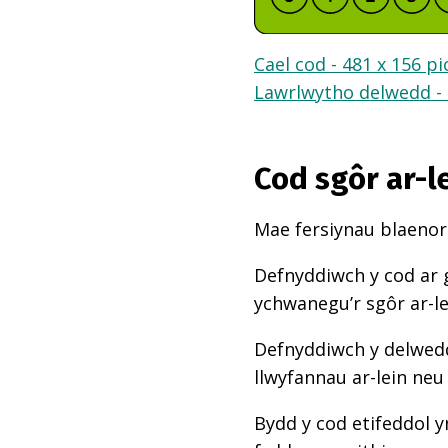
Cael cod - 481 x 156 pi
Lawrlwytho delwedd - 
Cod sgôr ar-l
Mae fersiynau blaenoro
Defnyddiwch y cod ar 
ychwanegu’r sgôr ar-l
Defnyddiwch y delwedd
llwyfannau ar-lein neu
Bydd y cod etifeddol y