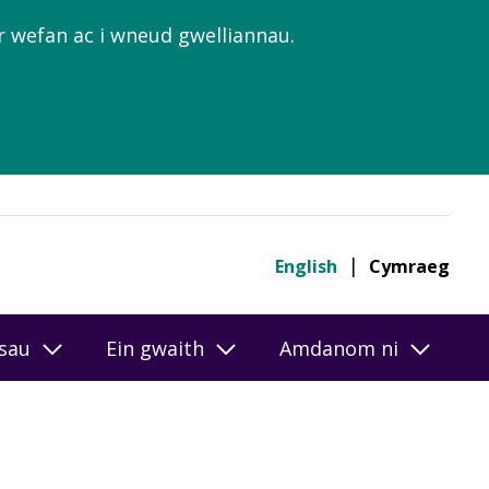
’r wefan ac i wneud gwelliannau.
English
Cymraeg
esau
Ein gwaith
Amdanom ni