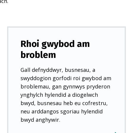
ach.
Rhoi gwybod am
broblem
Gall defnyddwyr, busnesau, a
swyddogion gorfodi roi gwybod am
broblemau, gan gynnwys pryderon
ynghylch hylendid a diogelwch
bwyd, busnesau heb eu cofrestru,
neu arddangos sgoriau hylendid
bwyd anghywir.