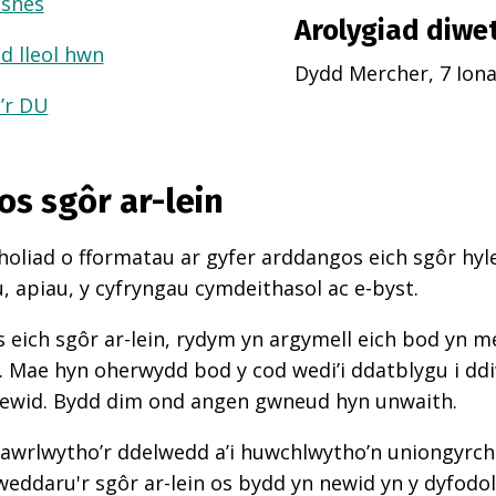
usnes
Arolygiad diwe
d lleol hwn
Dydd Mercher, 7 Ion
a’r DU
os sgôr ar-lein
oliad o fformatau ar gyfer arddangos eich sgôr hyle
 apiau, y cyfryngau cymdeithasol ac e-byst.
 eich sgôr ar-lein, rydym yn argymell eich bod yn 
d. Mae hyn oherwydd bod y cod wedi’i ddatblygu i d
newid. Bydd dim ond angen gwneud hyn unwaith.
awrlwytho’r ddelwedd a’i huwchlwytho’n uniongyrcho
weddaru'r sgôr ar-lein os bydd yn newid yn y dyfodol