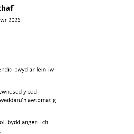
thaf
awr 2026
ndid bwyd ar-lein i’w
mewnosod y cod
diweddaru’n awtomatig
l, bydd angen i chi
.