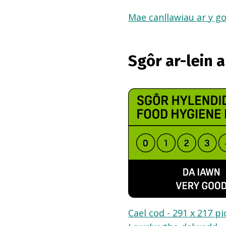
Mae canllawiau ar y go
Sgôr ar-lein 
Cael cod - 291 x 217 pi