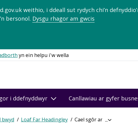
gov.uk weithio, i ddeall sut rydych chi’n defnyddio
’n bersonol.
Dysgu rhagor am gwcis
adborth
yn ein helpu i'w wella
gor i ddefnyddwyr
Canllawiau ar gyfer busn
d bwyd
Loaf Far Headingley
Cael sgôr ar-lein
Expand
breadcrumb
navigation