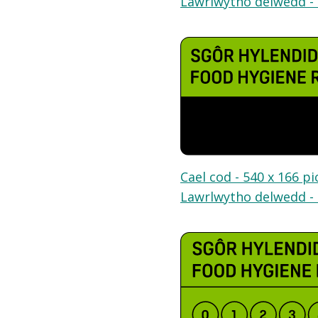
Lawrlwytho delwedd - 
Cael cod - 540 x 166 pi
Lawrlwytho delwedd - 