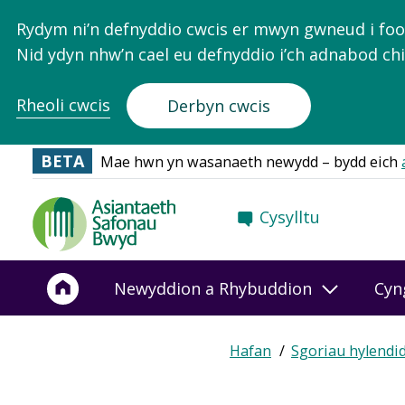
Rydym ni’n defnyddio cwcis er mwyn gwneud i food.
Nid ydyn nhw’n cael eu defnyddio i’ch adnabod chi
Rheoli cwcis
Derbyn cwcis
BETA
Mae hwn yn wasanaeth newydd – bydd eich
Food
Cysylltu
Standards
Agency
-
Newyddion a Rhybuddion
Cyn
Frontpage
Hafan
Sgoriau hylendi
Breadcrumb