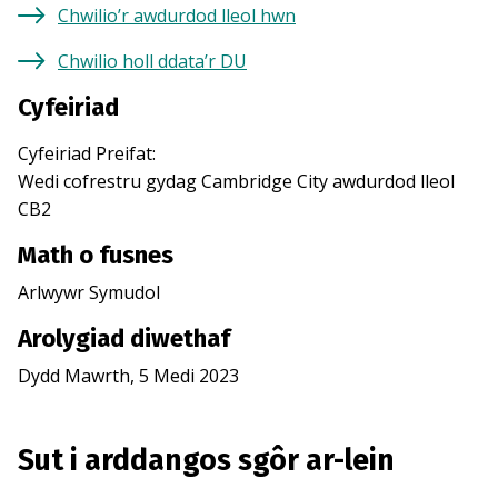
Chwilio’r awdurdod lleol hwn
Chwilio holl ddata’r DU
Cyfeiriad
Cyfeiriad Preifat
:
Wedi cofrestru gydag
Cambridge City
awdurdod lleol
CB2
Math o fusnes
Arlwywr Symudol
Arolygiad diwethaf
Dydd Mawrth, 5 Medi 2023
Sut i arddangos sgôr ar-lein