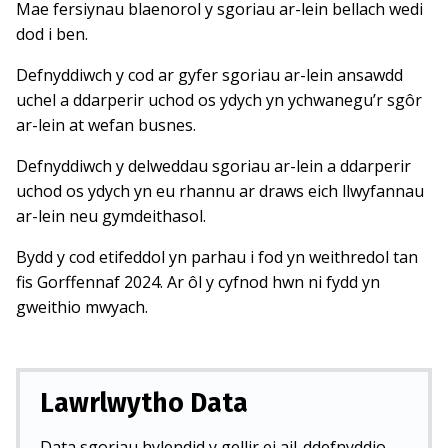
Mae fersiynau blaenorol y sgoriau ar-lein bellach wedi
dod i ben.
Defnyddiwch y cod ar gyfer sgoriau ar-lein ansawdd
uchel a ddarperir uchod os ydych yn ychwanegu’r sgôr
ar-lein at wefan busnes.
Defnyddiwch y delweddau sgoriau ar-lein a ddarperir
uchod os ydych yn eu rhannu ar draws eich llwyfannau
ar-lein neu gymdeithasol.
Bydd y cod etifeddol yn parhau i fod yn weithredol tan
fis Gorffennaf 2024. Ar ôl y cyfnod hwn ni fydd yn
gweithio mwyach.
Lawrlwytho Data
Data sgoriau hylendid y gellir ei ail-ddefnyddio