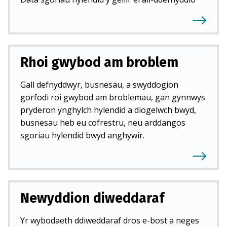
Rhoi gwybod am broblem
Gall defnyddwyr, busnesau, a swyddogion
gorfodi roi gwybod am broblemau, gan gynnwys
pryderon ynghylch hylendid a diogelwch bwyd,
busnesau heb eu cofrestru, neu arddangos
sgoriau hylendid bwyd anghywir.
Newyddion diweddaraf
Yr wybodaeth ddiweddaraf dros e-bost a neges