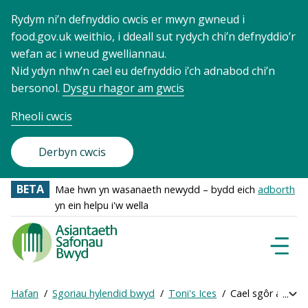
Rydym ni’n defnyddio cwcis er mwyn gwneud i
food.gov.uk weithio, i ddeall sut rydych chi’n defnyddio’r
wefan ac i wneud gwelliannau.
Nid ydyn nhw’n cael eu defnyddio i’ch adnabod chi’n
bersonol.
Dysgu rhagor am gwcis
Rheoli cwcis
Derbyn cwcis
BETA
Mae hwn yn wasanaeth newydd – bydd eich
adborth
yn ein helpu i'w wella
Food
Standards
Dewisl
Llywio
Agency
-
Hafan
Sgoriau hylendid bwyd
Toni's Ices
Cael sgôr ar-lein
Exp
Frontpage
Breadcrumb