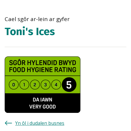
bre
navi
Cael sgôr ar-lein ar gyfer
Toni's Ices
Yn ôl i dudalen busnes