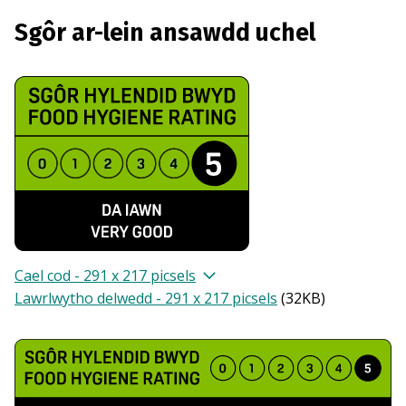
Sgôr ar-lein ansawdd uchel
Cael cod - 291 x 217 picsels
Lawrlwytho delwedd - 291 x 217 picsels
(
32KB
)