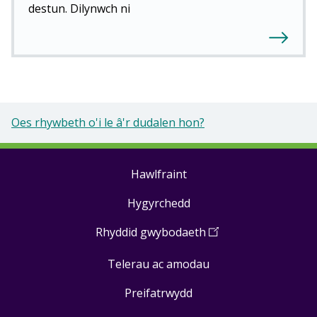
destun. Dilynwch ni
Oes rhywbeth o'i le â'r dudalen hon?
Hawlfraint
Footer
Hygyrchedd
links
Rhyddid gwybodaeth
(
Open
in
Telerau ac amodau
a
new
Preifatrwydd
window
)