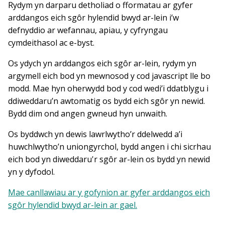
Rydym yn darparu detholiad o fformatau ar gyfer
arddangos eich sgôr hylendid bwyd ar-lein i’w
defnyddio ar wefannau, apiau, y cyfryngau
cymdeithasol ac e-byst.
Os ydych yn arddangos eich sgôr ar-lein, rydym yn
argymell eich bod yn mewnosod y cod javascript lle bo
modd. Mae hyn oherwydd bod y cod wedi’i ddatblygu i
ddiweddaru’n awtomatig os bydd eich sgôr yn newid.
Bydd dim ond angen gwneud hyn unwaith.
Os byddwch yn dewis lawrlwytho’r ddelwedd a’i
huwchlwytho’n uniongyrchol, bydd angen i chi sicrhau
eich bod yn diweddaru'r sgôr ar-lein os bydd yn newid
yn y dyfodol.
Mae canllawiau ar y gofynion ar gyfer arddangos eich
sgôr hylendid bwyd ar-lein ar gael.