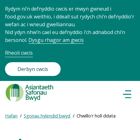
Rydym ni’n defnyddio cwcis er mwyn gwneud i
food.gov.uk weithio, i ddeall sut rydych chi’n defnyddio’r
wefan ac i wneud gwelliannau.
Nid ydyn nhw’n cael eu defnyddio i’ch adnabod chi’n
bersonol.
Dysgu rhagor am gwcis
Rheoli cwcis
Derbyn cwcis
Food
Standards
Dewisl
Llywio
Agency
-
Expand
Hafan
Sgoriau hylendid bwyd
Chwillo'r holl ddata
Frontpage
Breadcrumb
breadcrumb
navigation