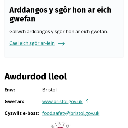
Arddangos y sgôr hon ar eich
gwefan
Gallwch arddangos y sgôr hon ar eich gwefan.
Cael eich sgôr ar-lein
Awdurdod lleol
Enw
:
Bristol
Gwefan
:
www.bristol.gov.uk
(
Y
Cyswllt e-bost
:
food.safety@bristol.gov.uk
n
a