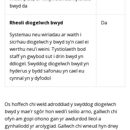
bwyd da
Rheoli diogelwch bwyd
Da
Systemau neu wiriadau ar waith i
sicrhau diogelwch y bwyd sy’n cael ei
werthu neu’i weini. Tystiolaeth bod
staff yn gwybod sut i drin bwyd yn
ddiogel. Swyddog diogelwch bwyd yn
hyderus y bydd safonau yn cael eu
cynnal yn y dyfodol
Os hoffech chi weld adroddiad y swyddog diogelwch
bwyd y mae’r sgôr hon wedi’i seilio arno, gallwch chi
ofyn am gopi ohono gan yr awdurdod lleol a
gynhaliodd yr arolygiad. Gallwch chi wneud hyn drwy