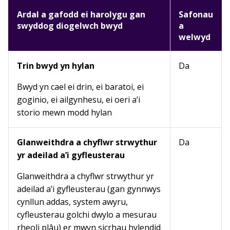
Ardal a gafodd ei harolygu gan
Safonau
swyddog diogelwch bwyd
a
welwyd
Trin bwyd yn hylan
Da
Bwyd yn cael ei drin, ei baratoi, ei
goginio, ei ailgynhesu, ei oeri a’i
storio mewn modd hylan
Glanweithdra a chyflwr strwythur
Da
yr adeilad a’i gyfleusterau
Glanweithdra a chyflwr strwythur yr
adeilad a’i gyfleusterau (gan gynnwys
cynllun addas, system awyru,
cyfleusterau golchi dwylo a mesurau
rheoli plâu) er mwyn sicrhau hylendid