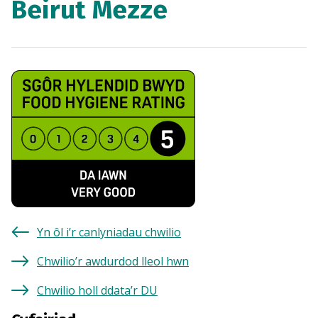
Beirut Mezze
Yn ôl i’r canlyniadau chwilio
Chwilio’r awdurdod lleol hwn
Chwilio holl ddata’r DU