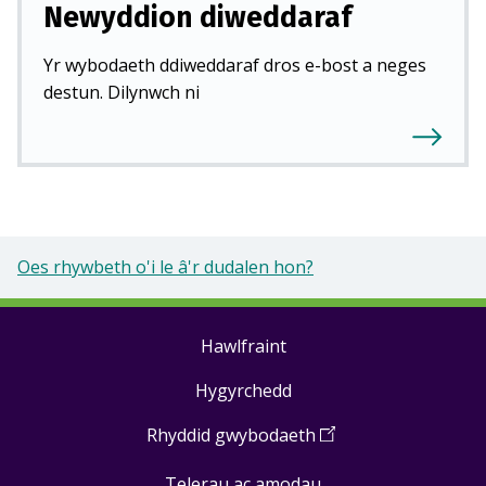
Newyddion diweddaraf
Yr wybodaeth ddiweddaraf dros e-bost a neges
destun. Dilynwch ni
Oes rhywbeth o'i le â'r dudalen hon?
Hawlfraint
Footer
Hygyrchedd
links
Rhyddid gwybodaeth
(
Open
in
Telerau ac amodau