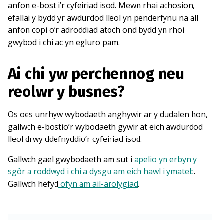
anfon e-bost i’r cyfeiriad isod. Mewn rhai achosion,
efallai y bydd yr awdurdod lleol yn penderfynu na all
anfon copi o’r adroddiad atoch ond bydd yn rhoi
gwybod i chi ac yn egluro pam.
Ai chi yw perchennog neu
reolwr y busnes?
Os oes unrhyw wybodaeth anghywir ar y dudalen hon,
gallwch e-bostio’r wybodaeth gywir at eich awdurdod
lleol drwy ddefnyddio’r cyfeiriad isod.
Gallwch gael gwybodaeth am sut i
apelio yn erbyn y
sgôr a roddwyd i chi a dysgu am eich hawl i ymateb
.
Gallwch hefyd
ofyn am ail-arolygiad
.