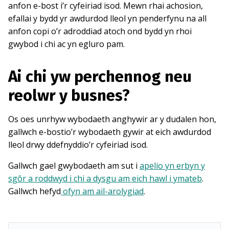
anfon e-bost i’r cyfeiriad isod. Mewn rhai achosion,
efallai y bydd yr awdurdod lleol yn penderfynu na all
anfon copi o’r adroddiad atoch ond bydd yn rhoi
gwybod i chi ac yn egluro pam.
Ai chi yw perchennog neu
reolwr y busnes?
Os oes unrhyw wybodaeth anghywir ar y dudalen hon,
gallwch e-bostio’r wybodaeth gywir at eich awdurdod
lleol drwy ddefnyddio’r cyfeiriad isod.
Gallwch gael gwybodaeth am sut i
apelio yn erbyn y
sgôr a roddwyd i chi a dysgu am eich hawl i ymateb
.
Gallwch hefyd
ofyn am ail-arolygiad
.