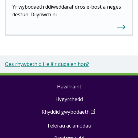
Yr wybodaeth ddiweddaraf dros e-bost a neges
destun. Dilynwch ni
Oes rhywbeth o'i le â'r dudalen hon?
Hawlfraint
Footer
Hygyrchedd
links
Rhyddid gwybodaeth
(
Open
in
Telerau ac amodau
a
new