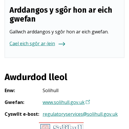
Arddangos y sgôr hon ar eich
gwefan
Gallwch arddangos y sgôr hon ar eich gwefan.
Cael eich sgôr ar-lein
Awdurdod lleol
Enw
:
Solihull
Gwefan
:
www.solihull.gov.uk
(
Y
Cyswllt e-bost
:
regulatoryservices@solihull.gov.uk
n
a