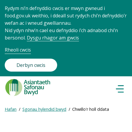
Rydym ni’n defnyddio cwcis er mwyn gwneud i
food.gov.uk weithio, i ddeall sut rydych chi’n defnyddio’r
wefan ac i wneud gwelliannau.
Nid ydyn nhw’n cael eu defnyddio i’ch adnabod chi’n
bersonol.
Dysgu rhagor am gwcis
Rheoli cwcis
Derbyn cwcis
Food
Standards
Dewisl
Llywio
Agency
-
Expand
Hafan
Sgoriau hylendid bwyd
Chwillo'r holl ddata
Frontpage
Breadcrumb
breadcrumb
navigation