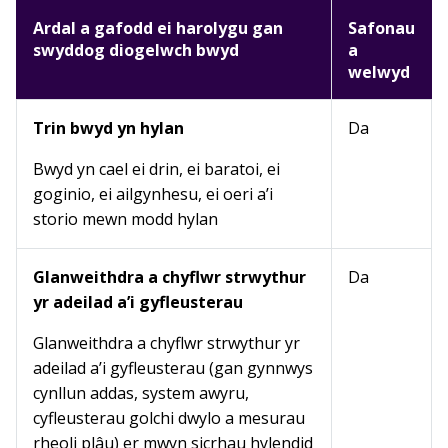
Ardal a gafodd ei harolygu gan
Safonau
swyddog diogelwch bwyd
a
welwyd
Trin bwyd yn hylan
Da
Bwyd yn cael ei drin, ei baratoi, ei
goginio, ei ailgynhesu, ei oeri a’i
storio mewn modd hylan
Glanweithdra a chyflwr strwythur
Da
yr adeilad a’i gyfleusterau
Glanweithdra a chyflwr strwythur yr
adeilad a’i gyfleusterau (gan gynnwys
cynllun addas, system awyru,
cyfleusterau golchi dwylo a mesurau
rheoli plâu) er mwyn sicrhau hylendid