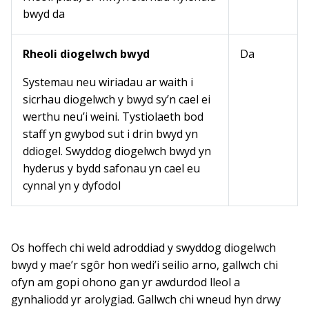
bwyd da
Rheoli diogelwch bwyd
Da
Systemau neu wiriadau ar waith i
sicrhau diogelwch y bwyd sy’n cael ei
werthu neu’i weini. Tystiolaeth bod
staff yn gwybod sut i drin bwyd yn
ddiogel. Swyddog diogelwch bwyd yn
hyderus y bydd safonau yn cael eu
cynnal yn y dyfodol
Os hoffech chi weld adroddiad y swyddog diogelwch
bwyd y mae’r sgôr hon wedi’i seilio arno, gallwch chi
ofyn am gopi ohono gan yr awdurdod lleol a
gynhaliodd yr arolygiad. Gallwch chi wneud hyn drwy