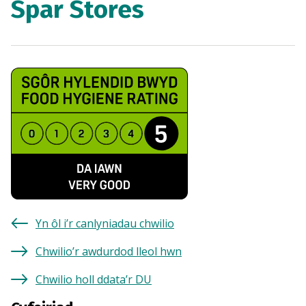
Spar Stores
Yn ôl i’r canlyniadau chwilio
Chwilio’r awdurdod lleol hwn
Chwilio holl ddata’r DU